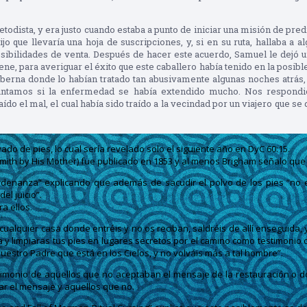
odista, y era justo cuando estaba a punto de iniciar una misión de predi
ijo que llevaría una hoja de suscripciones, y, si en su ruta, hallaba a
sibilidades de venta. Después de hacer este acuerdo, Samuel le dejó uno
e, para averiguar el éxito que este caballero había tenido en la posible
berna donde lo habían tratado tan abusivamente algunas noches atrás, pe
reguntamos si la enfermedad se había extendido mucho. Nos respond
do el mal, el cual había sido traído a la vecindad por un viajero que se
do de pies, lo cual sería revelado solo el siguiente año en DyC 60:15.
 Smith by His Mother) fue publicado en 1853 y al menos Brigham señalo que e
rdenanza” explicando que además de sacudir el polvo de los pies “no e
el juicio”.
a ellos.
 cualquier casa donde entréis y no os reciban, saldréis de allí enseguida,
y limpiaras tus pies en lugares secretos por el camino como testimonio c
vuestro Padre que está en los Cielos, y no volváis más a tal hombre”.
imonio de aquellos que no aceptaban el mensaje de la restauración o do
r el mensaje y aquellos que no.