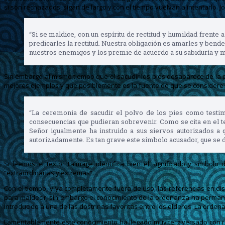
si son rechazados, sigan de largo y con el tiempo vuelvan a intentarlo. 
“Si se maldice, con un espíritu de rectitud y humildad frente
predicarles la rectitud. Nuestra obligación es amarles y bend
nuestros enemigos y los premie de acuerdo a su sabiduría y m
Sin embargo al mismo tiempo que el sacudir los pies desaparece de la 
mejores ejemplos y que posiblemente es la fuente de que se considere est
“La ceremonia de sacudir el polvo de los pies como testimo
consecuencias que pudieran sobrevenir. Como se cita en el tex
Señor igualmente ha instruido a sus siervos autorizados a 
autorizadamente. Es tan grave este símbolo acusador, que se 
Si leemos el texto, Talmage identifica bien el significado y símbo
“extraordinarias y extremas”.
Con el tiempo, y ya completamente fuera de uso, las referencias en d
para maldecir, sin embargo el conocimiento de la ordenanza ha permane
introducido a una de las dostrinas favoritas entre los elderes: La ordena
Lamentablemente este conocimiento ha llegado muy tergiversado con respe