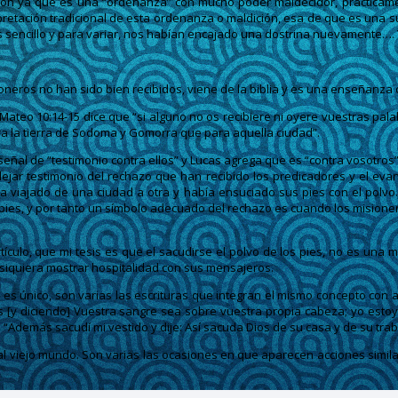
ron ya que es una “ordenanza” con mucho poder maldecidor, prácticam
erpretación tradicional de esta ordenanza o maldición, esa de que es un
 sencillo y para variar, nos habían encajado una dostrina nuevamente…. Y 
ioneros no han sido bien recibidos, viene de la biblia y es una enseñanza
Mateo 10:14-15 dice que “si alguno no os recibiere ni oyere vuestras palab
para la tierra de Sodoma y Gomorra que para aquella ciudad”.
eñal de “testimonio contra ellos” y Lucas agrega que es “contra vosotros”
“dejar testimonio del rechazo que han recibido los predicadores y el ev
abía viajado de una ciudad a otra y había ensuciado sus pies con el polv
pies, y por tanto un símbolo adecuado del rechazo es cuando los misionero
culo, que mi tesis es que el sacudirse el polvo de los pies, no es una m
siquiera mostrar hospitalidad con sus mensajeros.
 es único, son varias las escrituras que integran el mismo concepto con a
s [y diciendo] Vuestra sangre sea sobre vuestra propia cabeza; yo estoy
“Además sacudí mi vestido y dije: Así sacuda Dios de su casa y de su tra
o al viejo mundo. Son varias las ocasiones en que aparecen acciones simil