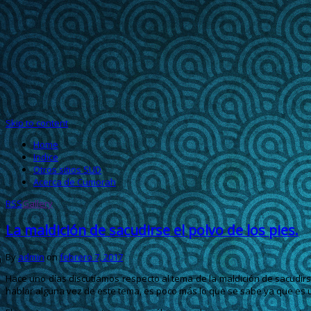
Skip to content
Home
Indice
Otros sitios SUD
Acerca de Cumorah
RSS
Gallery
La maldición de sacudirse el polvo de los pies.
By
admin
on
febrero 7, 2017
Hace uno días discutíamos respecto al tema de la maldición de sacudirs
hablar alguna vez de este tema, es poco más lo que se sabe ya que es u