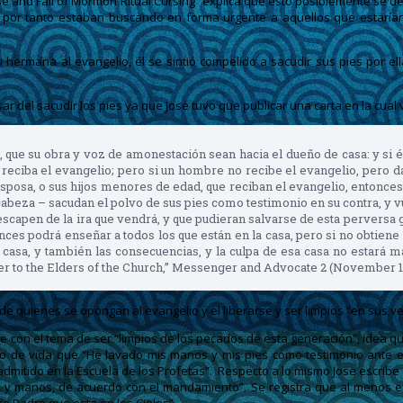
ise and Fall of Mormon Ritual Cursing” explica que esto posiblemente se de
as y por tanto estaban buscando en forma urgente a aquellos que estar
u hermana al evangelio, él se sintió compelido a sacudir sus pies por el
l sacudir los pies ya que Jose tuvo que publicar una carta en la cual vol
, que su obra y voz de amonestación sean hacia el dueño de casa: y si é
 reciba el evangelio; pero si un hombre no recibe el evangelio, pero d
esposa, o sus hijos menores de edad, que reciban el evangelio, entonces 
 cabeza – sacudan el polvo de sus pies como testimonio en su contra, y 
escapen de la ira que vendrá, y que pudieran salvarse de esta perversa 
nces podrá enseñar a todos los que están en la casa, pero si no obtiene 
casa, y también las consecuencias, y la culpa de esa casa no estará más
ter to the Elders of the Church,” Messenger and Advocate 2 (November 1
ra de quienes se opongan al evangelio y el liberarse y ser limpios “en sus
con el tema de ser “limpios de los pecados de esta generación”, idea qu
ario de vida que “He lavado mis manos y mis pies como testimonio ante 
 admitido en la Escuela de los Profetas”. Respecto a lo mismo Jose escrib
y manos, de acuerdo con el mandamiento”. Se registra que al menos en 