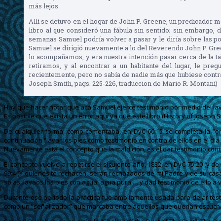
más lejos.
Allí se detuvo en el hogar de John P. Greene, un predicador met
libro al que consideró una fábula sin sentido; sin embargo, d
semanas Samuel podría volver a pasar y le diría sobre las po
Samuel se dirigió nuevamente a lo del Reverendo John P. Green
lo acompañamos, y era nuestra intención pasar cerca de la ta
retiramos, y al encontrar a un habitante del lugar, le p
recientemente, pero no sabía de nadie más que hubiese contraí
Joseph Smith, pags. 225-226, traduccion de Mario R. Montani)
Hay que hacer notar que acá Samuel ejerce testimonio por medio del lava
Es posible que exista un error aquí ya que este libro (History of Joseph
De cualquier forma, como comentaba, en DyC 60:15 se completa la “o
continuación “lavar los pies como testimonio en contra de ellos en el día d
Nuevamente está el concepto que la maldición, es el dar testimonio contr
El concepto vuelve a repetirse el siguiente año, 1832, en DyC 75:20 (y de
99:4 (Y quienes te rechacen, serán rechazados de mi Padre y de su casa 
solas, lavaos los pies con agua, agua pura … y dad testimonio de ello a 
Durante ese periodo la práctica fue ampliamente usada para dejar test
como un “señalizador” que marcaba entre aquellos que querían escucha