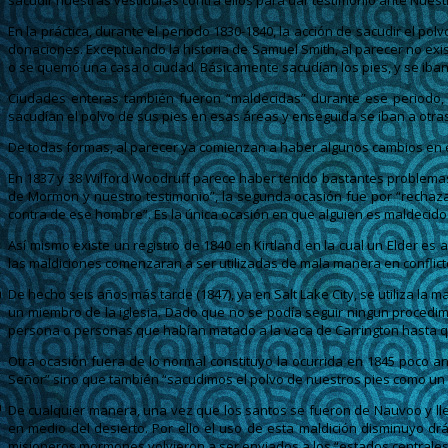
sacudir nuestras vestiduras contra ellos para dar testimonio ante Nuest
En la práctica, durante el periodo 1830-1840, la acción de sacudir el p
donaciones. Exceptuando la historia de Samuel Smith, al parecer no exis
o se quemó una casa o ciudad. Básicamente sacudían los pies, y se iban 
Ciudades enteras también fueron “maldecidas” durante ese periodo, 
sacudían el polvo de sus pies en esas áreas y enseguida se iban a ot
De todas formas, al parecer ya comienzan a haber algunos cambios en el
En 1837 y 38 Wilford Woodruff parece haber tenido bastantes problemas 
de Mormon y nuestro testimonio”, la segunda ocasión fue por “rechazar 
contra de ese hombre”. Es la única ocasión en que alguien es maldecido 
Así mismo existe un registro de 1840 en Kirtland en la cual un Elder es
las maldiciones comenzaran a ser utilizadas de mala manera en conflict
De hecho seis años más tarde (1847), ya en Salt Lake City, se utiliza 
un miembro de la iglesia. Dado que no se podía seguir ningun procedim
persona o personas que habían matado a la vaca de Carrington hasta qu
Otra ocasión fuera de lo normal constituyo la ocurrida en 1845 poco a
Señor” sino que también “sacudimos el polvo de nuestros pies como un t
De cualquier manera, una vez que los santos se fueron de Nauvoo y ll
en medio del desierto. Por ello el uso de esta maldición disminuyo 
misioneros mormones volvieron a ser enviados a los “estados centrale