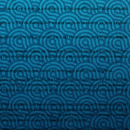
 en la cual se le manda a maldecir a todos aquellos que habían acusado
nganza” o “Ley de Retribución” creada luego de la muerte de Jose y Hyrum
 de 400 “nombres de personas para ser recordadas ante el Señor debido
 sí, básicamente habla de “levantar testimonio contra aquellos que han
s han encarcelado y aún están listos para quitarnos a nosotros nuestra
l evangelio sino que contra los enemigos políticos de la iglesia.
askin, un abogado de Salt Lake City que estuvo activamente en contra de
h F. Smith fue particularmente “efusivo en su oración y pidió que Baskin
Baskin vivió otros casi 40 años y de hecho fue elegido Alcalde de Salt
 normal y estable. Con pocos enemigos con quienes enfrentarse y con un
sparecer siendo el ultimo un discurso del apóstol John W. Taylor en la
n mandamiento especial de que … si ellos rechazan [el mensaje] ustedes
 que para aquella ciudad o casa que les rechacen”.
or medio de cartas y pulpitos llaman más a bendecir a los hombres, y que