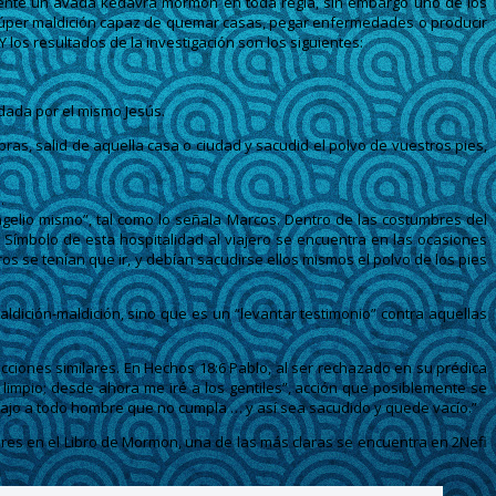
ente un avada kedavra mormon en toda regla, sin embargo uno de los
a súper maldición capaz de quemar casas, pegar enfermedades o producir
los resultados de la investigación son los siguientes:
 dada por el mismo Jesús.
ras, salid de aquella casa o ciudad y sacudid el polvo de vuestros pies,
.
angelio mismo”, tal como lo señala Marcos. Dentro de las costumbres del
o. Símbolo de esta hospitalidad al viajero se encuentra en las ocasiones
s se tenían que ir, y debían sacudirse ellos mismos el polvo de los pies
aldición-maldición, sino que es un “levantar testimonio” contra aquellas
cciones similares. En Hechos 18:6 Pablo, al ser rechazado en su prédica
 limpio; desde ahora me iré a los gentiles”, acción que posiblemente se
bajo a todo hombre que no cumpla … y así sea sacudido y quede vacío.”
ares en el Libro de Mormon, una de las más claras se encuentra en 2Nefi