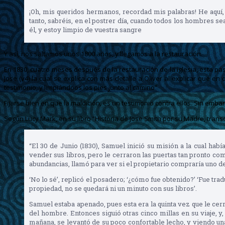
¡Oh, mis queridos hermanos, recordad mis palabras! He aquí, 
tanto, sabréis, en el postrer día, cuando todos los hombres s
él, y estoy limpio de vuestra sangre
Y así, nos saltamos unos 1800 años, y llegamos a la restauración.
En 1830, cuatro meses después de la restauración de la iglesia, esta p
Jose (v4) la cual se explica con más detalle a Oliver al explicar que 
testimonio, y limpiándoos los pies junto al camino”
Fijarse bien en que la maldición, es un testimonio contra ellos. Sin emb
Según Lucy Mark, en su libro “Historia de Jose Smith por su Madre, transc
“El 30 de Junio (1830), Samuel inició su misión a la cual habí
vender sus libros, pero le cerraron las puertas tan pronto com
abundancias, llamó para ver si el propietario compraría uno de 
‘No lo sé’, replicó el posadero; ‘¿cómo fue obtenido?’ ‘Fue tra
propiedad, no se quedará ni un minuto con sus libros’.
Samuel estaba apenado, pues esta era la quinta vez que le cer
del hombre. Entonces siguió otras cinco millas en su viaje, y,
mañana, se levantó de su poco confortable lecho, y viendo un