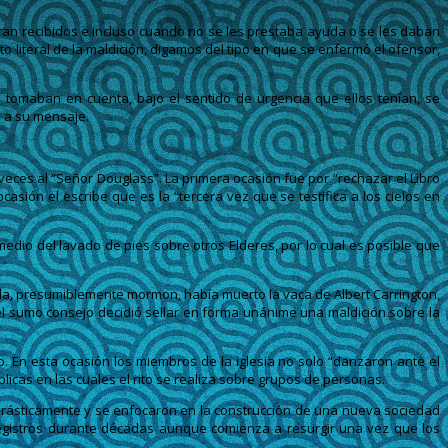
 eran recibidos e incluso cuando no se les prestaba ayuda o se les daban
 literal de la maldición, digamos del tipo en que se enfermó el ofensor,
tomaban en cuenta, bajo el sentido de urgencia que ellos tenían, se
 a su mensaje.
eces al “Señor Douglass”. La primera ocasión fue por “rechazar el Libro
sión el escribe que es la “tercera vez que se testifica a los cielos en
medio del lavado de pies sobre otros Elderes, por lo cual es posible que
ida, presumiblemente mormon, había muerto la vaca de Albert Carrington,
el sumo consejo decidió sellar en forma unánime una maldición sobre la
. En esta ocasión los miembros de la iglesia no solo “danzaron ante el
cas en las cuales el rito se realiza sobre grupos de personas.
drásticamente y se enfocaron en la construcción de una nueva sociedad
registros durante décadas aunque comienza a resurgir una vez que los