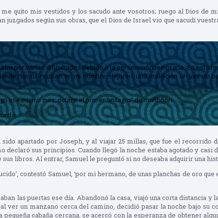
me quito mis vestidos y los sacudo ante vosotros; ruego al Dios de m
ean juzgados según sus obras, que el Dios de Israel vio que sacudí vuest
asaba por varias dificultades debido a la persecución temprana. En esta r
en donde “no os reciban en mi nombre, dejareis una maldición en vez de 
argo ese mismo mes, ocurre el primer “milagro” de maldición….
urría:
a sido apartado por Joseph, y al viajar 25 millas, que fue el recorrido
o declaró sus principios. Cuando llegó la noche estaba agotado y casi de
sus libros. Al entrar, Samuel le preguntó si no deseaba adquirir una hist
ducido’, contestó Samuel, ‘por mi hermano, de unas planchas de oro que e
raban las puertas ese día. Abandonó la casa, viajó una corta distancia y
 al ver un manzano cerca del camino, decidió pasar la noche bajo su cobi
a pequeña cabaña cercana, se acercó con la esperanza de obtener algun