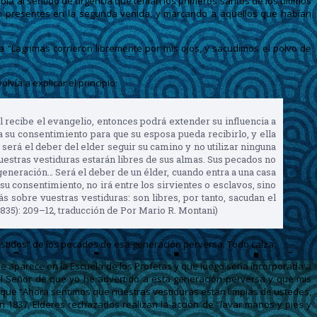
bía al sentido de urgencia que tenían los primeros santos de los últimos
ían presentes en la segunda venida, y marcando a aquellos que habían
la “Lagrimas corrieron libremente por mis ojos, y sacudimos el polvo de
vía a explicar el principio:
l recibe el evangelio, entonces podrá extender su influencia a
a su consentimiento para que su esposa pueda recibirlo, y ella
será el deber del elder seguir su camino y no utilizar ninguna
vuestras vestiduras estarán libres de sus almas. Sus pecados no
generación… Será el deber de un élder, cuando entra a una casa
su consentimiento, no irá entre los sirvientes o esclavos, sino
 sobre vuestras vestiduras: son libres, por tanto, sacudan el
835): 209–12, traducción de Por Mario R. Montani)
 vestidos” de los pecados de esa generación perversa. Todo calza.
e aparece en la Escuela de los Profetas y que luego seria incorporada a
el Señor de que yo he advertido a esta generación perversa y que mis
e que “Ahora sentimos que nuestras vestiduras estan limpias de ustedes,
1837, Elderes rechazados realizan la acción de “lavar manos y pies y