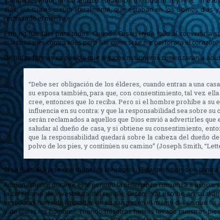
Samuel R. Weber, en su artículo “Shake Off the Dust of Thy Feet”: The R
días, los cuales creían literalmente, que estaban en los últimos dí
rechazado el mensaje.
Esto no fue fácil para todos. Cuando Orson Hyde fallo al convertir a s
nuestros pies contra ellos pero fue como si se me perforara el corazón”
De todas formas es posible que algunos misioneros comenzaran a abusar de
“Debe ser obligación de los élderes, cuando entran a una casa
su esposa también, para que, con consentimiento, tal vez ella
cree, entonces que lo reciba. Pero si el hombre prohíbe a su 
influencia en su contra: y que la responsabilidad sea sobre su
serán reclamados a aquellos que Dios envió a advertirles que 
saludar al dueño de casa, y si obtiene su consentimiento, ento
que la responsabilidad quedará sobre la cabeza del dueño de 
polvo de los pies, y continúen su camino” (Joseph Smith, “Let
Si se fijan, acá Jose une todos los conceptos: El dar testimonio en cont
Adicionalmente durante este periodo la ordenanza comienza a asociarse 
la ceremonia de investidura del templo. Orson Prat escribe en su di
vestiduras han sido limpiadas de su sangre, en el mismo dia en que fui
y de todos los hombres, cuando nosotros hemos lavado nuestros pies 