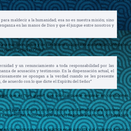
s para maldecir a la humanidad; esa no es nuestra misión; sino
venganza en las manos de Dios y que él juzgue entre nosotros y
una maldición grave y de condiciones súper extraordinarias. Uno de los
clásico “Jesús el Cristo”.
ternidad y un renunciamiento a toda responsabilidad por las
nanza de acusación y testimonio. En la dispensación actual, el
aliciosamente se opongan a la verdad cuando se les presente
e acuerdo con lo que dicte el Espíritu del Señor”
agregar que es “tan grave” que solo se puede emplear en condiciones
ral, son para enfocarse en que hemos sido llamados para bendecir y no
 existe ningun misionero que cuando llegando a la misión, no haya sido
las escrituras y en la práctica en el siglo XIX y al contrario, tiene un