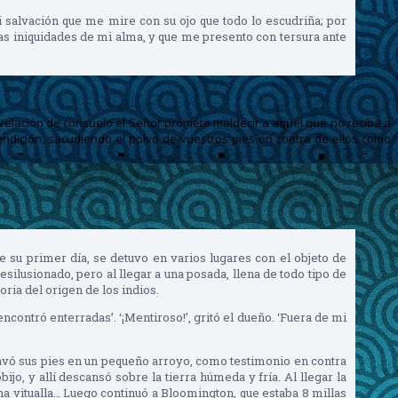
i salvación que me mire con su ojo que todo lo escudriña; por
ras iniquidades de mi alma, y que me presento con tersura ante
evelación de consuelo el Señor promete maldecir a aquel que no reciba a
bendición, sacudiendo el polvo de vuestros pies en contra de ellos como
 de su primer día, se detuvo en varios lugares con el objeto de
silusionado, pero al llegar a una posada, llena de todo tipo de
oria del origen de los indios.
ncontró enterradas’. ‘¡Mentiroso!’, gritó el dueño. ‘Fuera de mi
 lavó sus pies en un pequeño arroyo, como testimonio en contra
jo, y allí descansó sobre la tierra húmeda y fría. Al llegar la
a vitualla… Luego continuó a Bloomington, que estaba 8 millas