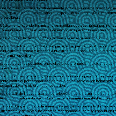
ro Padre que esta en los Cielos”
olvo de los pies fue utilizado rutinariamente por los misioneros cuando no
ten registros de que los misioneros esperaran o vieran algún cumplimiento
a otro lugar.
básicamente cuando los misioneros sentían que sus habitantes no los 
ras comunidades con la esperanza de encontrar a personas más receptivas
 sentido de “dar testimonio” a algo mas allá en esta ceremonia.
con un predicador metodista, ya que registra que maldijo al menos tres v
nuestro testimonio y ofender a nuestros pequeños”. Ya en la tercera oca
en forma repetitiva.
 acusado de varios pecados, entre ellos el de pronunciar maldiciones por 
os entre los miembros.
la maldición de una manera muy curiosa: Resulta que una persona desconoc
iento contra el perpetrador debido a que no se sabía quien había sido, 
e aparecieran e hicieran una restitución.
ntes de salir de Nauvoo cuando se celebró un baile nocturno en el templo
estimonio contra esta nación” en una de las primera manifestaciones publi
egaron a Utah, el número de enemigos y problemas para ello disminuyo 
drásticamente y de hecho no aparece mencionado ni en discursos ni en 
s” aunque en forma muy esporádica.