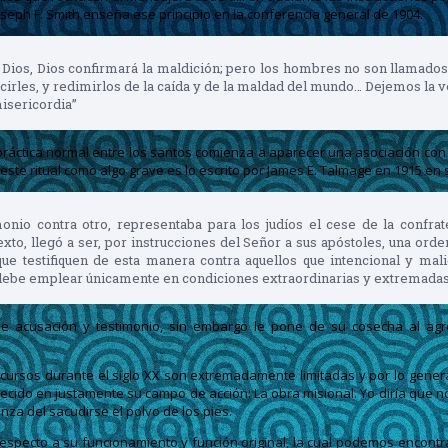
Joseph F. Smith enseña ese principio en la conferencia general de 1904.
 a Dios, Dios confirmará la maldición; pero los hombres no son llamado
ecirles, y redimirlos de la caída y de la maldad del mundo… Dejemos la 
isericordia”
práctica normal entre los santos comienza a aparecer una asociación con 
e ritual como algo grave es lo escrito por James E. Talmage en 1915 en su 
nio contra otro, representaba para los judíos el cese de la confra
to, llegó a ser, por instrucciones del Señor a sus apóstoles, una orde
que testifiquen de esta manera contra aquellos que intencional y m
debe emplear únicamente en condiciones extraordinarias y extremadas, d
lo de acusación y testimonio, sin embargo le pone de su cosecha al 
iscursos durante el siglo XX son extremadamente limitadas y por lo gene
cido en justamente su campo de acción: La obra misional. Yo diría que no
nza del sacudirse el polvo de los pies.
cto a su funcionamiento y función original, la cual podemos encontrar en 