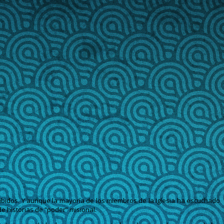
cibidos. Y aunque la mayoría de los miembros de la Iglesia ha escuchado
e historias de “poder” misional.