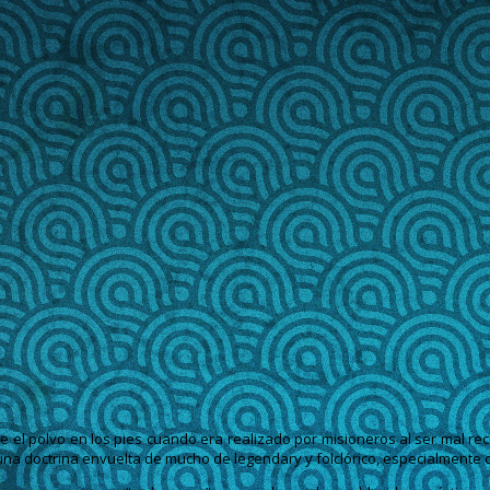
e el polvo en los pies cuando era realizado por misioneros al ser mal re
na doctrina envuelta de mucho de legendary y folclórico, especialmente d