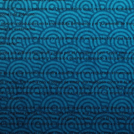
Woodruff, como presidente del Quorum de los doce, recibe una revelación
iciones de gobierno.
 de oración introducidos en la investidura de Nauvoo y el “Juramento de Ve
profetas asesinados.
medio de lavamiento de pies y el juramento de venganza sobre una lista
del Señor”.
rita por Wilford Woodruff y leída por el Presidente John Taylor pero en
sentimiento a su muerte o contra los que han empujado a los santos y lo
s no es para dar testimonio contra aquellos que han rechazado el mensaje de
de oración fue hecha con el objeto de emitir una maldición contra R. N. B
n apóstol participante de la ceremonia, el apóstol y futuro profeta Josep
. Solo por meter más pelos a la sopa, al parecer esto no ocurrió ya que 
 años después.
a a evolucionar desde una pequeña y perseguida secta a una Iglesia más
ima segunda venida, los mensajes respecto a la maldición comienzan a de
ce que “de esta manera Cristo va a juzgar el mundo, donde Él ha dado u
 más tolerable en el día del juicio para las ciudades de Sodoma y Gomorra
llos que rechacen el mensaje. Desde allí en adelante las instrucciones p