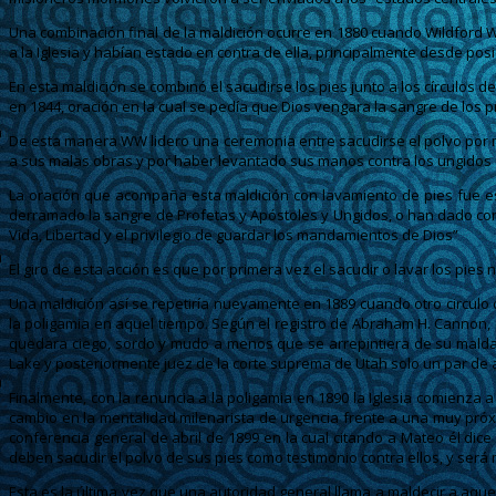
Una combinación final de la maldición ocurre en 1880 cuando Wildford 
a la Iglesia y habían estado en contra de ella, principalmente desde pos
En esta maldición se combinó el sacudirse los pies junto a los círculos
en 1844, oración en la cual se pedía que Dios vengara la sangre de los 
De esta manera WW lidero una ceremonia entre sacudirse el polvo por 
a sus malas obras y por haber levantado sus manos contra los ungidos 
La oración que acompaña esta maldición con lavamiento de pies fue esc
derramado la sangre de Profetas y Apóstoles y Ungidos, o han dado con
Vida, Libertad y el privilegio de guardar los mandamientos de Dios”
El giro de esta acción es que por primera vez el sacudir o lavar los pie
Una maldición así se repetiría nuevamente en 1889 cuando otro circulo 
la poligamia en aquel tiempo. Según el registro de Abraham H. Cannon, u
quedara ciego, sordo y mudo a menos que se arrepintiera de su maldad”
Lake y posteriormente juez de la corte suprema de Utah solo un par de
Finalmente, con la renuncia a la poligamia en 1890 la Iglesia comienz
cambio en la mentalidad milenarista de urgencia frente a una muy próx
conferencia general de abril de 1899 en la cual citando a Mateo él di
deben sacudir el polvo de sus pies como testimonio contra ellos, y será
Esta es la última vez que una autoridad general llama a maldecir a aque