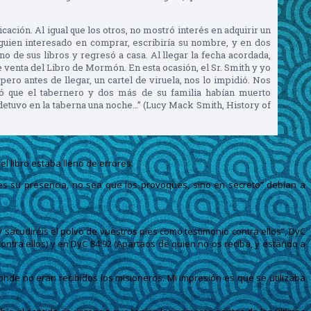
cación. Al igual que los otros, no mostró interés en adquirir un
 alguien interesado en comprar, escribiría su nombre, y en dos
 de sus libros y regresó a casa. Al llegar la fecha acordada,
 venta del Libro de Mormón. En esta ocasión, el Sr. Smith y yo
ro antes de llegar, un cartel de viruela, nos lo impidió. Nos
ió que el tabernero y dos más de su familia habían muerto
 detuvo en la taberna una noche…” (Lucy Mack Smith, History of
l libro estaba lleno de errores.
s su presencia, no sea que los provoques, sino en secreto” debían a
 y sacudiréis el polvo de vuestros pies como testimonio contra ellos”, DyC
ontra ellos) y en DyC 84:92 (Apartaos de quien no os reciba, y estando a
nde no eran recibidos los misioneros. Mi impresión es que se utilizaba