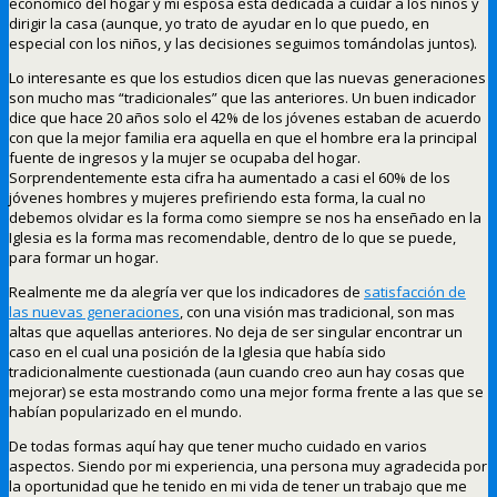
económico del hogar y mi esposa esta dedicada a cuidar a los niños y
dirigir la casa (aunque, yo trato de ayudar en lo que puedo, en
especial con los niños, y las decisiones seguimos tomándolas juntos).
Lo interesante es que los estudios dicen que las nuevas generaciones
son mucho mas “tradicionales” que las anteriores. Un buen indicador
dice que hace 20 años solo el 42% de los jóvenes estaban de acuerdo
con que la mejor familia era aquella en que el hombre era la principal
fuente de ingresos y la mujer se ocupaba del hogar.
Sorprendentemente esta cifra ha aumentado a casi el 60% de los
jóvenes hombres y mujeres prefiriendo esta forma, la cual no
debemos olvidar es la forma como siempre se nos ha enseñado en la
Iglesia es la forma mas recomendable, dentro de lo que se puede,
para formar un hogar.
Realmente me da alegría ver que los indicadores de
satisfacción de
las nuevas generaciones
, con una visión mas tradicional, son mas
altas que aquellas anteriores. No deja de ser singular encontrar un
caso en el cual una posición de la Iglesia que había sido
tradicionalmente cuestionada (aun cuando creo aun hay cosas que
mejorar) se esta mostrando como una mejor forma frente a las que se
habían popularizado en el mundo.
De todas formas aquí hay que tener mucho cuidado en varios
aspectos. Siendo por mi experiencia, una persona muy agradecida por
la oportunidad que he tenido en mi vida de tener un trabajo que me