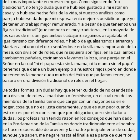
de lo mas importante en nuestro hogar. Como sigo siendo “no
tradicional”, no tengo duda que me hubiese gustado a mi estar en
casa y lo hubiese hecho feliz de la vida, si nuestro análisis como
pareja hubiese dado que mi esposa tenia mejores posibilidad que yo
de tener un trabajo mejor remunerado. Y a pesar de que tenemos una
figura “tradicional” (que tampoco es muy tradicional, en la mayoría de
los casos de mis amigos ambos trabajan), seguimos a rajatabla el
igualitarismo con diferente roles. Y hablo de igualitarismo: Patriarca y
Matriarca, ni uno ni el otro sentándose en la silla mas importante de la
mesa, con división de roles, que ni siquiera son fijos, en la cual ambos
cambiamos pañales, cocinamos y lavamos la loza, una pareja en el
Señor en la cual “ni el papa esta sin la mama, ni la mama sin el papa”
(tenemos que darle un buen ejemplo a nuestros hijos), pero en donde
no tenemos la menor duda mucho del éxito que podamos tener, se
basara en una división tradicional de roles en el hogar.
De todas formas, sin dudar hay que tener cuidado de no caer desde
una division de roles al machismo o feminismo, en el cual uno de los
miembros de la familia tiene que cargar con un mayor peso en el
hogar, cosa que no es justa ciertamente, y que es aun peor cuando
esto no es por eleccion si no que por obligacion, pero sin dudar a
dudas, los profetas han tenido razon en los consejos que han dado
en la Proclamacion de la Familia en donde tradicionalmente el hombre
se hace responsable de proveer y la madre principalmente de cuidar,
aunque, ya saben, me negare hasta el final a esa parte de que “Por