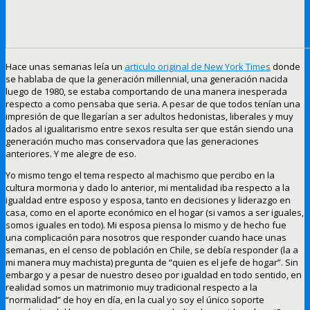
Hace unas semanas leía un
articulo original de New York Times
donde
se hablaba de que la generación millennial, una generación nacida
luego de 1980, se estaba comportando de una manera inesperada
respecto a como pensaba que seria. A pesar de que todos tenían una
impresión de que llegarían a ser adultos hedonistas, liberales y muy
dados al igualitarismo entre sexos resulta ser que están siendo una
generación mucho mas conservadora que las generaciones
anteriores. Y me alegre de eso.
Yo mismo tengo el tema respecto al machismo que percibo en la
cultura mormona y dado lo anterior, mi mentalidad iba respecto a la
igualdad entre esposo y esposa, tanto en decisiones y liderazgo en
casa, como en el aporte económico en el hogar (si vamos a ser iguales,
somos iguales en todo). Mi esposa piensa lo mismo y de hecho fue
una complicación para nosotros que responder cuando hace unas
semanas, en el censo de población en Chile, se debía responder (la a
mi manera muy machista) pregunta de “quien es el jefe de hogar”. Sin
embargo y a pesar de nuestro deseo por igualdad en todo sentido, en
realidad somos un matrimonio muy tradicional respecto a la
“normalidad” de hoy en día, en la cual yo soy el único soporte