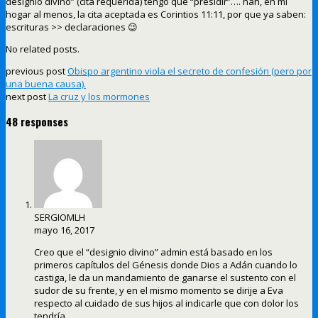
designio divino” (cita requerida) tengo que “presidir”…. nah, en mi
hogar al menos, la cita aceptada es Corintios 11:11, por que ya saben:
escrituras >> declaraciones 😉
No related posts.
previous post
Obispo argentino viola el secreto de confesión (pero por
una buena causa).
next post
La cruz y los mormones
48 responses
SERGIOMLH
mayo 16, 2017
Creo que el “designio divino” admin está basado en los
primeros capítulos del Génesis donde Dios a Adán cuando lo
castiga, le da un mandamiento de ganarse el sustento con el
sudor de su frente, y en el mismo momento se dirije a Eva
respecto al cuidado de sus hijos al indicarle que con dolor los
tendría.