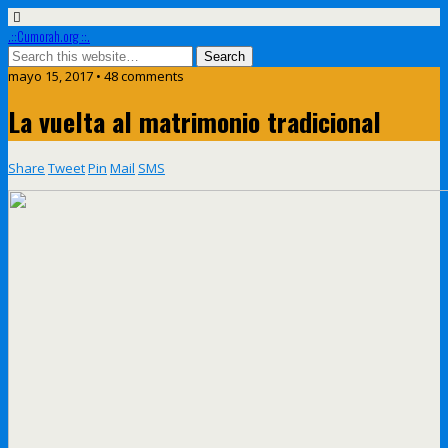
.::Cumorah.org ::.
mayo 15, 2017 • 48 comments
La vuelta al matrimonio tradicional
Share
Tweet
Pin
Mail
SMS