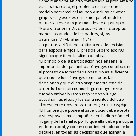
Como mencione en otro comentario el problema no
es el patriarcado, el problema es creer que el
modelo patriarcal del mundo o incluso de otros
grupos religiosos es el mismo que el modelo
patriarcal revelado por Dios desde el principio.
“Pero el Señor mi Dios preservó en mis propias
manos los anales de los padres, sí, los
patriarcas…” (Abraham 1:31)
Un patriarca NO tiene la ultima voz de decisión
para esposa e hijos, El preside SI pero eso NO
significa que tiene la ultima palabra.
“El principio de la participación nos enseña la
importancia de que ambos cónyuges contribuyan
al proceso de tomar decisiones. No es suficiente
que uno de los cónyuges tome todas las
decisiones y que el otro simplemente esté de
acuerdo. Los matrimonios logran mayor éxito
cuando ambos buscan inspiración y luego
escuchan las ideas y los sentimientos del otro.
El presidente Howard W. Hunter (1907–1995) dijo:
“El hombre que posee el sacerdocio debe aceptar
a su esposa como compañera en la dirección del
hogar y de la familia, por lo que ella debe participar
en forma total, y con un conocimiento pleno de los
detalles, en todas las decisiones que atañan a