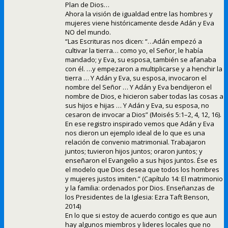
Plan de Dios…
Ahora la visión de igualdad entre las hombres y
mujeres viene históricamente desde Adán y Eva
NO del mundo.
“Las Escrituras nos dicen: “…Adán empezó a
cultivar la tierra… como yo, el Señor, le había
mandado; y Eva, su esposa, también se afanaba
con él. …y empezaron a multiplicarse y a henchir la
tierra … Y Adán y Eva, su esposa, invocaron el
nombre del Señor … Y Adán y Eva bendijeron el
nombre de Dios, e hicieron saber todas las cosas a
sus hijos e hijas … Y Adán y Eva, su esposa, no
cesaron de invocar a Dios” (Moisés 5:1–2, 4, 12, 16).
En ese registro inspirado vemos que Adán y Eva
nos dieron un ejemplo ideal de lo que es una
relación de convenio matrimonial. Trabajaron
juntos; tuvieron hijos juntos; oraron juntos; y
enseñaron el Evangelio a sus hijos juntos. Ése es
el modelo que Dios desea que todos los hombres
y mujeres justos imiten.” (Capítulo 14: El matrimonio
y la familia: ordenados por Dios. Enseñanzas de
los Presidentes de la Iglesia: Ezra Taft Benson,
2014)
En lo que si estoy de acuerdo contigo es que aun
hay algunos miembros y lideres locales que no