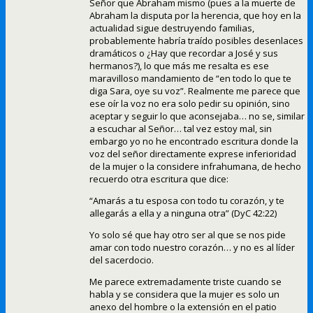
Señor que Abraham mismo (pues a la muerte de
Abraham la disputa por la herencia, que hoy en la
actualidad sigue destruyendo familias,
probablemente habría traído posibles desenlaces
dramáticos o ¿Hay que recordar a José y sus
hermanos?), lo que más me resalta es ese
maravilloso mandamiento de “en todo lo que te
diga Sara, oye su voz”. Realmente me parece que
ese oír la voz no era solo pedir su opinión, sino
aceptar y seguir lo que aconsejaba… no se, similar
a escuchar al Señor… tal vez estoy mal, sin
embargo yo no he encontrado escritura donde la
voz del señor directamente exprese inferioridad
de la mujer o la considere infrahumana, de hecho
recuerdo otra escritura que dice:
“Amarás a tu esposa con todo tu corazón, y te
allegarás a ella y a ninguna otra” (DyC 42:22)
Yo solo sé que hay otro ser al que se nos pide
amar con todo nuestro corazón… y no es al líder
del sacerdocio.
Me parece extremadamente triste cuando se
habla y se considera que la mujer es solo un
anexo del hombre o la extensión en el patio