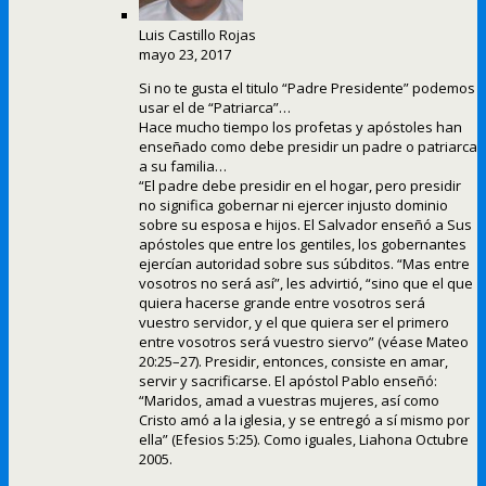
Luis Castillo Rojas
mayo 23, 2017
Si no te gusta el titulo “Padre Presidente” podemos
usar el de “Patriarca”…
Hace mucho tiempo los profetas y apóstoles han
enseñado como debe presidir un padre o patriarca
a su familia…
“El padre debe presidir en el hogar, pero presidir
no significa gobernar ni ejercer injusto dominio
sobre su esposa e hijos. El Salvador enseñó a Sus
apóstoles que entre los gentiles, los gobernantes
ejercían autoridad sobre sus súbditos. “Mas entre
vosotros no será así”, les advirtió, “sino que el que
quiera hacerse grande entre vosotros será
vuestro servidor, y el que quiera ser el primero
entre vosotros será vuestro siervo” (véase Mateo
20:25–27). Presidir, entonces, consiste en amar,
servir y sacrificarse. El apóstol Pablo enseñó:
“Maridos, amad a vuestras mujeres, así como
Cristo amó a la iglesia, y se entregó a sí mismo por
ella” (Efesios 5:25). Como iguales, Liahona Octubre
2005.