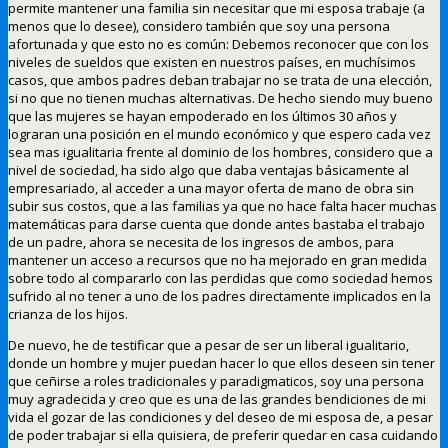
permite mantener una familia sin necesitar que mi esposa trabaje (a
menos que lo desee), considero también que soy una persona
afortunada y que esto no es común: Debemos reconocer que con los
niveles de sueldos que existen en nuestros países, en muchísimos
casos, que ambos padres deban trabajar no se trata de una elección,
si no que no tienen muchas alternativas. De hecho siendo muy bueno
que las mujeres se hayan empoderado en los últimos 30 años y
lograran una posición en el mundo económico y que espero cada vez
sea mas igualitaria frente al dominio de los hombres, considero que a
nivel de sociedad, ha sido algo que daba ventajas básicamente al
empresariado, al acceder a una mayor oferta de mano de obra sin
subir sus costos, que a las familias ya que no hace falta hacer muchas
matemáticas para darse cuenta que donde antes bastaba el trabajo
de un padre, ahora se necesita de los ingresos de ambos, para
mantener un acceso a recursos que no ha mejorado en gran medida
sobre todo al compararlo con las perdidas que como sociedad hemos
sufrido al no tener a uno de los padres directamente implicados en la
crianza de los hijos.
De nuevo, he de testificar que a pesar de ser un liberal igualitario,
donde un hombre y mujer puedan hacer lo que ellos deseen sin tener
que ceñirse a roles tradicionales y paradigmaticos, soy una persona
muy agradecida y creo que es una de las grandes bendiciones de mi
vida el gozar de las condiciones y del deseo de mi esposa de, a pesar
de poder trabajar si ella quisiera, de preferir quedar en casa cuidando