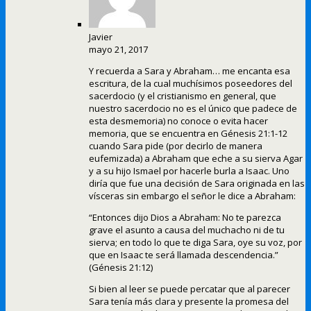
Javier
mayo 21, 2017
Y recuerda a Sara y Abraham… me encanta esa
escritura, de la cual muchísimos poseedores del
sacerdocio (y el cristianismo en general, que
nuestro sacerdocio no es el único que padece de
esta desmemoria) no conoce o evita hacer
memoria, que se encuentra en Génesis 21:1-12
cuando Sara pide (por decirlo de manera
eufemizada) a Abraham que eche a su sierva Agar
y a su hijo Ismael por hacerle burla a Isaac. Uno
diría que fue una decisión de Sara originada en las
vísceras sin embargo el señor le dice a Abraham:
“Entonces dijo Dios a Abraham: No te parezca
grave el asunto a causa del muchacho ni de tu
sierva; en todo lo que te diga Sara, oye su voz, por
que en Isaac te será llamada descendencia.”
(Génesis 21:12)
Si bien al leer se puede percatar que al parecer
Sara tenía más clara y presente la promesa del