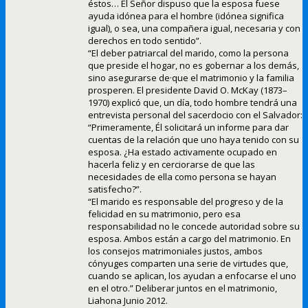
éstos… El Señor dispuso que la esposa fuese
ayuda idónea para el hombre (idónea significa
igual), o sea, una compañera igual, necesaria y con
derechos en todo sentido”.
“El deber patriarcal del marido, como la persona
que preside el hogar, no es gobernar a los demás,
sino asegurarse de·que el matrimonio y la familia
prosperen. El presidente David O. McKay (1873–
1970) explicó que, un día, todo hombre tendrá una
entrevista personal del sacerdocio con el Salvador:
“Primeramente, Él solicitará un informe para dar
cuentas de la relación que uno haya tenido con su
esposa. ¿Ha estado activamente ocupado en
hacerla feliz y en cerciorarse de que las
necesidades de ella como persona se hayan
satisfecho?”.
“El marido es responsable del progreso y de la
felicidad en su matrimonio, pero esa
responsabilidad no le concede autoridad sobre su
esposa. Ambos están a cargo del matrimonio. En
los consejos matrimoniales justos, ambos
cónyuges comparten una serie de virtudes que,
cuando se aplican, los ayudan a enfocarse el uno
en el otro.” Deliberar juntos en el matrimonio,
Liahona Junio 2012.