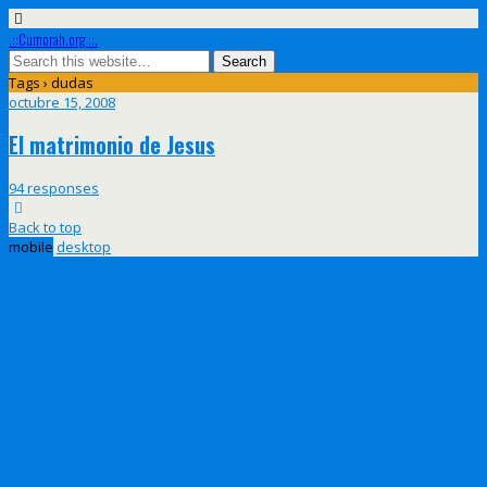
.::Cumorah.org ::.
Tags › dudas
octubre 15, 2008
El matrimonio de Jesus
94 responses
Back to top
mobile
desktop