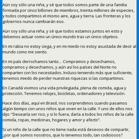
Aún soy sólo una niña, y sé que todos somos parte de una familia
formada por cinco billones de miembros, treinta millones de especies,
y todos compartimos el mismo aire, agua y tierra. Las fronteras y los
gobiernos nunca cambiarán eso.
Aún soy sólo una niña, y sé que todos estamos juntos en esto y
debemos actuar como un único mundo tras un único objetivo.
En mi rabia no estoy ciega, y en mi miedo no estoy asustada de decir al
mundo como me siento.
En mi país derrochamos tanto… Compramos y desechamos,
compramos y desechamos, y aún así los países del Norte no
comparten con los necesitados. Incluso teniendo más que suficiente,
tenemos miedo de perder nuestras riquezas si las compartimos.
En Canadá vivimos una vida privilegiada, plena de comida, agua y
protección. Tenemos relojes, bicicletas, ordenadores y televisión.
Hace dos días, aquí en Brasil, nos sorprendimos cuando pasamos
algún tiempo con unos niños que viven en la calle. Y uno de ellos nos
dijo: “Desearía ser rico, y si lo fuera, daría a todos los niños de la calle
comida, ropas, medicinas, hogares y amor y afecto”.
Si un niño de la calle que no tiene nada está deseoso de compartir,
¿por qué somos nosotros, que lo tenemos todo, tan codiciosos?