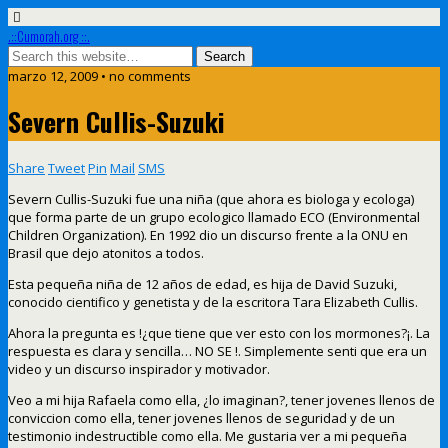
.::Cumorah.org ::.
marzo 12, 2009 • no comments
Severn Cullis-Suzuki
Share
Tweet
Pin
Mail
SMS
Severn Cullis-Suzuki fue una niña (que ahora es biologa y ecologa)
que forma parte de un grupo ecologico llamado ECO (Environmental
Children Organization). En 1992 dio un discurso frente a la ONU en
Brasil que dejo atonitos a todos.
Esta pequeña niña de 12 años de edad, es hija de David Suzuki,
conocido cientifico y genetista y de la escritora Tara Elizabeth Cullis.
Ahora la pregunta es !¿que tiene que ver esto con los mormones?¡. La
respuesta es clara y sencilla… NO SE !. Simplemente senti que era un
video y un discurso inspirador y motivador.
Veo a mi hija Rafaela como ella, ¿lo imaginan?, tener jovenes llenos de
conviccion como ella, tener jovenes llenos de seguridad y de un
testimonio indestructible como ella. Me gustaria ver a mi pequeña