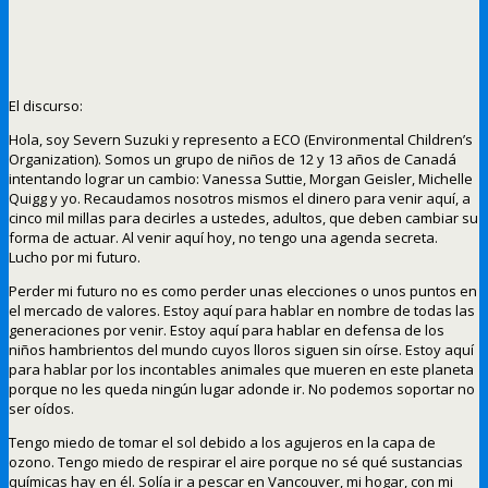
El discurso:
Hola, soy Severn Suzuki y represento a ECO (Environmental Children’s
Organization). Somos un grupo de niños de 12 y 13 años de Canadá
intentando lograr un cambio: Vanessa Suttie, Morgan Geisler, Michelle
Quigg y yo. Recaudamos nosotros mismos el dinero para venir aquí, a
cinco mil millas para decirles a ustedes, adultos, que deben cambiar su
forma de actuar. Al venir aquí hoy, no tengo una agenda secreta.
Lucho por mi futuro.
Perder mi futuro no es como perder unas elecciones o unos puntos en
el mercado de valores. Estoy aquí para hablar en nombre de todas las
generaciones por venir. Estoy aquí para hablar en defensa de los
niños hambrientos del mundo cuyos lloros siguen sin oírse. Estoy aquí
para hablar por los incontables animales que mueren en este planeta
porque no les queda ningún lugar adonde ir. No podemos soportar no
ser oídos.
Tengo miedo de tomar el sol debido a los agujeros en la capa de
ozono. Tengo miedo de respirar el aire porque no sé qué sustancias
químicas hay en él. Solía ir a pescar en Vancouver, mi hogar, con mi