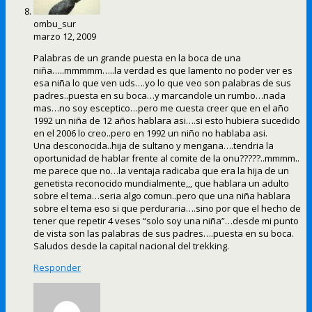
ombu_sur
marzo 12, 2009
Palabras de un grande puesta en la boca de una
niña…..mmmmm…..la verdad es que lamento no poder ver es
esa niña lo que ven uds….yo lo que veo son palabras de sus
padres..puesta en su boca…y marcandole un rumbo…nada
mas…no soy esceptico…pero me cuesta creer que en el año
1992 un niña de 12 años hablara asi….si esto hubiera sucedido
en el 2006 lo creo..pero en 1992 un niño no hablaba asi.
Una desconocida..hija de sultano y mengana….tendria la
oportunidad de hablar frente al comite de la onu?????..mmmm..
me parece que no…la ventaja radicaba que era la hija de un
genetista reconocido mundialmente,,, que hablara un adulto
sobre el tema…seria algo comun..pero que una niña hablara
sobre el tema eso si que perduraria….sino por que el hecho de
tener que repetir 4 veses “solo soy una niña”…desde mi punto
de vista son las palabras de sus padres….puesta en su boca.
Saludos desde la capital nacional del trekking.
Responder