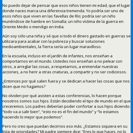
No puedo dejar de pensar que esos niños tienen mi edad, que el lugar
donde naces marca una diferencia tremenda. Yo podría ser uno de
esos niños que viven en las favellas de Río; podría ser un niño
muriéndose de hambre en Somalía; un niño víctima de la guerra en
Oriente Medio o mendigo en India.
Aún soy sólo una niña y sé que si todo el dinero gastado en guerras se
utilizara para acabar con la pobreza y buscar soluciones
medioambientales, la Tierra sería un lugar maravilloso.
En la escuela, incluso en el jardín de infantes, nos enseñan a
comportarnos en el mundo. Ustedes nos enseñan a no pelear con
otros, a arreglar las cosas, a respetarnos, a enmendar nuestras
acciones, a no herir a otras criaturas, a compartir y no ser codiciosos.
¿Entonces por qué salen fuera y se dedican a hacer las cosas que nos
dicen que no hagamos?
No olviden por qué asisten a estas conferencias, lo hacen porque
nosotros somos sus hijos. Están decidiendo el tipo de mundo en el que
creceremos. Los padres deberían poder confortar a sus hijos diciendo:
“todo va a salir bien”, “esto no es el fin del mundo” y “lo estamos
haciendo lo mejor que podemos”.
Pero no creo que puedan decirnos eso más. ¿Estamos siquiera en su
lista de prioridades? Mi padre siempre dice: “Eres lo que haces, no lo