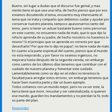
Bueno, sin lugar a dudas que el discurso fue genial, y mas
merito tiene el que sea una niña, de hecho pienso que por eso
estamos discutiendo el tema, encuentro muy interesante el
tema que se trata y comparto que debemos cuidar y ayudar por
conservar nuestro planeta, tampoco apasionarnos tanto del
tema , pero si tener un actuar bastante bueno como personas
en este cuento, no encuentro nada de malo, que lo que dijo la
niña lo aprenda de su padre, de hecho nosotros no hacemos lo
mismo? Si el principio que se aprende es correcto por que
desecharlo? Por que me lo dijo mi papa?, no tiene nada de malo.
En cuanto a la parte espiritual del cuento, pienso que el mundo
no esta mejorando, y por favor no seamos ingenuos, no
mejorara hasta después de la segunda venida, sin embargo
como santos de los últimos días tenemos que contribuir con el
cuidado de nuestro planeta y fomentar este cuidado.
Lamentablemente como se dijo en el video no tenemos la
facultad para arreglar estos errores, sin embargo tenemos que
hacer bien nuestra parte y dar un buen ejemplo.
Todos soñamos con un mundo mejor, pero no va ser este, la
tierra tiene que morir, resucitar y ser celestializada, si quieren
ese mundo, guarden los mandamientos y no pierdan la fe, todo
es parte del plan.
Responder