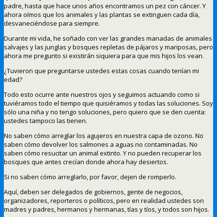
padre, hasta que hace unos años encontramos un pez con cáncer. Y
ahora oímos que los animales y las plantas se extinguen cada día,
desvaneciéndose para siempre.
Durante mi vida, he soñado con ver las grandes manadas de animales
salvajes y las junglas y bosques repletas de pájaros y mariposas, pero
ahora me pregunto si existirán siquiera para que mis hijos los vean.
¿Tuvieron que preguntarse ustedes estas cosas cuando tenían mi
edad?
Todo esto ocurre ante nuestros ojos y seguimos actuando como si
tuviéramos todo el tiempo que quisiéramos y todas las soluciones. Soy
sólo una niña y no tengo soluciones, pero quiero que se den cuenta:
ustedes tampoco las tienen.
No saben cómo arreglar los agujeros en nuestra capa de ozono. No
saben cómo devolver los salmones a aguas no contaminadas. No
saben cómo resucitar un animal extinto. Y no pueden recuperar los
bosques que antes crecían donde ahora hay desiertos.
Si no saben cómo arreglarlo, por favor, dejen de romperlo.
Aquí, deben ser delegados de gobiernos, gente de negocios,
organizadores, reporteros o políticos, pero en realidad ustedes son
madres y padres, hermanos y hermanas, tías y tíos, y todos son hijos.