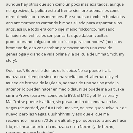
aunque hay otros que son como un poco mas exaltados, aunque
no agresivos, la policia esta al frente siempre ademas es como
normal molestar a los mormons. Por supuesto tambien habian los
anti antimormones cantando himnos al lado para espantar a los
antis, así que todo era como dije, medio folckorico, matizado
tambien por vehiculos con pancartas que daban vueltas
promocionando algun producto “solo para mormones” (no estoy
bromeando, esa vez estaban promocionando una cosa de
genealogia y diario de vida online y la pelicula de Emma Smith, my
story).
Que mas?. Bueno, lo demas es lo tipico: No se puede ir a la
manzana del templo sin dar una vuelta por el tabernaculo y el
museo de historia de la Iglesia, ademas de una sesion (todo lo
anterior, lo pueden hacer en medio dia), ni se puede ir a Salt Lake
sin ir a Provo (para ver como es la BYU, el MTC y el “Missionary
Mall”) ni se puede ir a Utah, sin pasar un fin de semana en las
Vegas (de verdad, ya fui a Utah una vez, no creo que vuelva a ir de
nuevo, pero las Vegas, uuuhhhhh!!!!, y eso que el que me
recomendo ir era un 70 de area!), ah, y por supuesto, aunque hace
frio, es encantador ir a la manzana en la Noche (y de hecho,
recorrer un poco la ciudad).