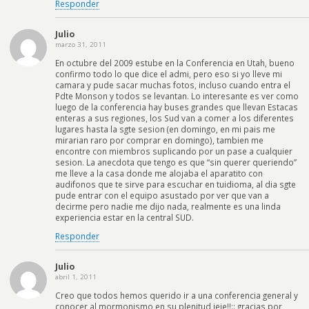
Responder
Julio
marzo 31, 2011
En octubre del 2009 estube en la Conferencia en Utah, bueno
confirmo todo lo que dice el admi, pero eso si yo lleve mi
camara y pude sacar muchas fotos, incluso cuando entra el
Pdte Monson y todos se levantan. Lo interesante es ver como
luego de la conferencia hay buses grandes que llevan Estacas
enteras a sus regiones, los Sud van a comer a los diferentes
lugares hasta la sgte sesion (en domingo, en mi pais me
mirarian raro por comprar en domingo), tambien me
encontre con miembros suplicando por un pase a cualquier
sesion. La anecdota que tengo es que “sin querer queriendo”
me lleve a la casa donde me alojaba el aparatito con
audifonos que te sirve para escuchar en tuidioma, al dia sgte
pude entrar con el equipo asustado por ver que van a
decirme pero nadie me dijo nada, realmente es una linda
experiencia estar en la central SUD.
Responder
Julio
abril 1, 2011
Creo que todos hemos querido ir a una conferencia general y
conocer al mormonismo en su plenitud jeje!!:: gracias por