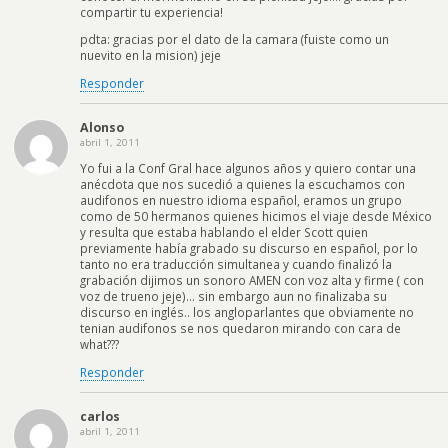
compartir tu experiencia!
pdta: gracias por el dato de la camara (fuiste como un
nuevito en la mision) jeje
Responder
Alonso
abril 1, 2011
Yo fui a la Conf Gral hace algunos años y quiero contar una
anécdota que nos sucedió a quienes la escuchamos con
audifonos en nuestro idioma español, eramos un grupo
como de 50 hermanos quienes hicimos el viaje desde México
y resulta que estaba hablando el elder Scott quien
previamente había grabado su discurso en español, por lo
tanto no era traducción simultanea y cuando finalizó la
grabación dijimos un sonoro AMEN con voz alta y firme ( con
voz de trueno jeje)… sin embargo aun no finalizaba su
discurso en inglés.. los angloparlantes que obviamente no
tenian audifonos se nos quedaron mirando con cara de
what???
Responder
carlos
abril 1, 2011