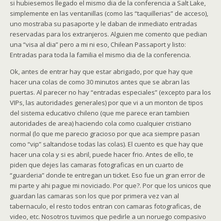
si hubiesemos llegado el mismo dia de la conferencia a Salt Lake,
simplemente en las ventanillas (como las “taquillerias” de acceso),
uno mostraba su pasaporte y le daban de inmediato entradas
reservadas para los extranjeros. Alguien me comento que pedian
una “visa al dia” pero a mi ni eso, Chilean Passaport y listo:
Entradas para toda la familia el mismo dia de la conferencia.
Ok, antes de entrar hay que estar abrigado, por que hay que
hacer una colas de como 30 minutos antes que se abran las
puertas. Al parecer no hay “entradas especiales” (excepto para los
VIPs, las autoridades generales) por que vi a un monton de tipos
del sistema educativo chileno (que me parece eran tambien
autoridades de area) haciendo cola como cualquier cristiano
normal (lo que me parecio gracioso por que aca siempre pasan
como “vip” saltandose todas las colas). El cuento es que hay que
hacer una cola y si es abril, puede hacer frio. Antes de ello, te
piden que dejes las camaras fotograficas en un cuarto de
“guarderia” donde te entregan un ticket. Eso fue un gran error de
mi parte y ahi pague mi noviciado. Por que?. Por que los unicos que
guardan las camaras son los que por primera vez van al
tabernaculo, el resto todos entran con camaras fotograficas, de
video, etc. Nosotros tuvimos que pedirle a un noruego compasivo