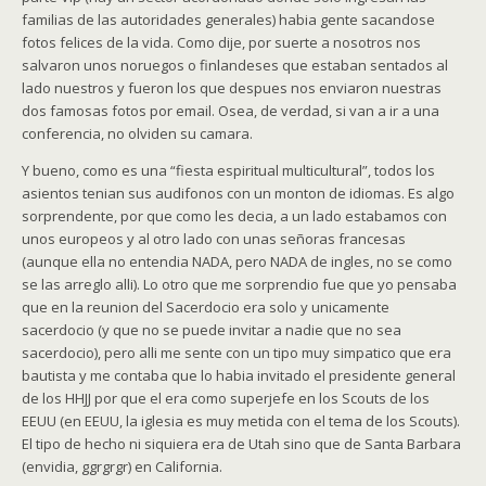
familias de las autoridades generales) habia gente sacandose
fotos felices de la vida. Como dije, por suerte a nosotros nos
salvaron unos noruegos o finlandeses que estaban sentados al
lado nuestros y fueron los que despues nos enviaron nuestras
dos famosas fotos por email. Osea, de verdad, si van a ir a una
conferencia, no olviden su camara.
Y bueno, como es una “fiesta espiritual multicultural”, todos los
asientos tenian sus audifonos con un monton de idiomas. Es algo
sorprendente, por que como les decia, a un lado estabamos con
unos europeos y al otro lado con unas señoras francesas
(aunque ella no entendia NADA, pero NADA de ingles, no se como
se las arreglo alli). Lo otro que me sorprendio fue que yo pensaba
que en la reunion del Sacerdocio era solo y unicamente
sacerdocio (y que no se puede invitar a nadie que no sea
sacerdocio), pero alli me sente con un tipo muy simpatico que era
bautista y me contaba que lo habia invitado el presidente general
de los HHJJ por que el era como superjefe en los Scouts de los
EEUU (en EEUU, la iglesia es muy metida con el tema de los Scouts).
El tipo de hecho ni siquiera era de Utah sino que de Santa Barbara
(envidia, ggrgrgr) en California.