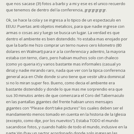
que nos sacase (3!) fotos a barbi y a mi y ese es el unico recuerdo
que tenemos de dentro del la conferencia, grgrgrgrgrgr.
Ok, se hace la cola y se ingresa a lo tipico de un espectaculo en
EEUU: Puertas anti objetos metalicos, para que nadie ingrese con
armas o cosas asi y luego se busca un lugar. La verdad es que
dentro el ambiente es bien distendido. Yo estaba mas enojado por
que la barbi me hizo comprar un terno nuevo cero kilometro (80
dolares en Walmart) para ir a la conferencia y adentro, la mayoria
estaba con terno, claro, pero habian muchos solo con chaleco
(como yo queria ir) y varios bastante mas informales (casual yo
diria) y nadie mirando raro, nada que ver con la tipica conferencia
general aca en Chile donde si uno tiene que vestir ultra dominical
si no lo miran super feo. Bueno, como decia el ambiente era
bastante distendido y donde lo que mas me sorprendio era que
sus 30 minutos antes de que comenzara el Coro del Tabernaculo
en las pantallas gigantes del frente habian unos mensajes
gigantes con “Please don’t take pictures” los cuales deben ser el
mandamiento menos tomado en cuenta en la historia de la Iglesia
(excepto, como dije, por los nuevitos”). Estaba TODO el mundo
sacandose fotos, y cuando hablo de todo el mundo, inclusive en la
parte Vip (hay un sector acordonado donde solo ingresan las