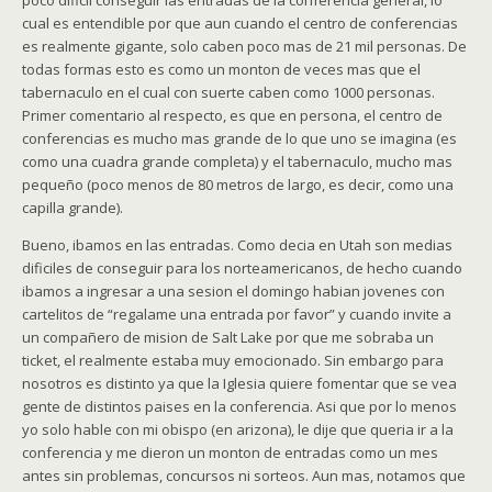
poco dificil conseguir las entradas de la conferencia general, lo
cual es entendible por que aun cuando el centro de conferencias
es realmente gigante, solo caben poco mas de 21 mil personas. De
todas formas esto es como un monton de veces mas que el
tabernaculo en el cual con suerte caben como 1000 personas.
Primer comentario al respecto, es que en persona, el centro de
conferencias es mucho mas grande de lo que uno se imagina (es
como una cuadra grande completa) y el tabernaculo, mucho mas
pequeño (poco menos de 80 metros de largo, es decir, como una
capilla grande).
Bueno, ibamos en las entradas. Como decia en Utah son medias
dificiles de conseguir para los norteamericanos, de hecho cuando
ibamos a ingresar a una sesion el domingo habian jovenes con
cartelitos de “regalame una entrada por favor” y cuando invite a
un compañero de mision de Salt Lake por que me sobraba un
ticket, el realmente estaba muy emocionado. Sin embargo para
nosotros es distinto ya que la Iglesia quiere fomentar que se vea
gente de distintos paises en la conferencia. Asi que por lo menos
yo solo hable con mi obispo (en arizona), le dije que queria ir a la
conferencia y me dieron un monton de entradas como un mes
antes sin problemas, concursos ni sorteos. Aun mas, notamos que