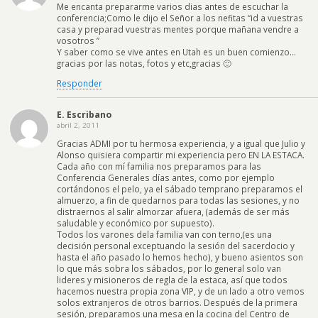
Me encanta prepararme varios dias antes de escuchar la
conferencia;Como le dijo el Señor a los nefitas “id a vuestras
casa y preparad vuestras mentes porque mañana vendre a
vosotros ”
Y saber como se vive antes en Utah es un buen comienzo…
gracias por las notas, fotos y etc,gracias 🙂
Responder
E. Escribano
abril 2, 2011
Gracias ADMI por tu hermosa experiencia, y a igual que Julio y
Alonso quisiera compartir mi experiencia pero EN LA ESTACA.
Cada año con mí familia nos preparamos para las
Conferencia Generales días antes, como por ejemplo
cortándonos el pelo, ya el sábado temprano preparamos el
almuerzo, a fin de quedarnos para todas las sesiones, y no
distraernos al salir almorzar afuera, (además de ser más
saludable y económico por supuesto).
Todos los varones dela familia van con terno,(es una
decisión personal exceptuando la sesión del sacerdocio y
hasta el año pasado lo hemos hecho), y bueno asientos son
lo que más sobra los sábados, por lo general solo van
lideres y misioneros de regla de la estaca, así que todos
hacemos nuestra propia zona VIP, y de un lado a otro vemos
solos extranjeros de otros barrios. Después de la primera
sesión, preparamos una mesa en la cocina del Centro de