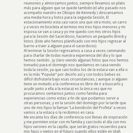
reuniones y almorzamos juntos, siempre llevamos un plato
más para alguien que se quede también (el año pasado nos
acompaño nuestro ex Obispo de Kennedy ) descansamos
una media hora y listos para la segunda Sesión, El
estacionamiento esta casi vacio una que otra moto, un carro
y a veces mi bicicleta al termino mis tres hijos menores y mi
esposa se van a casa y yo me quedo con mis otros hijos
para la Sesión del Sacerdocio, hacemos un pequeño Breck y
listos. (Este año hemos planificado con mis hijos regresar al
barrio a traer a alguien para el sacerdocio)
Al terminar la Sesión regresamos a casa a veces caminando
para charlar de todas nuestra experiencia del día y lo que
hemos sentido , (y claro viendo algunas fotos que nos hemos
tomado) para el domingo nos quedamos en casa viendo
toda la sesión, ya que casi todos los de la estaca van a ella o
es la más “Popular” por decirlo así y con todos bebes es
difícil disfrutarla bajo esas circunstancias, ( aunque si alguien
tiene un invitado a la conferencia es libre de ir a buscarlo y
acudir junto a ella a la estaca) es la única vez que no
procuramos sentarnos juntos como familia para
experiencias como estas a fin de que podamos servir a
otras personas, y en la sesión del domingo por la tarde que
uno de mis hijos la llaman “La bendición del Profeta” a veces
vamos a la estaca o la recibimos en casa.
Me encanta los días de conferencia son llenas de inspiración
y me permiten estar con mi familia y casi todo el día con mis
hijos varones en la capilla, que serán gratos recuerdos para
mis hijos y nietos en el futuro cuando ellos estén en Utah