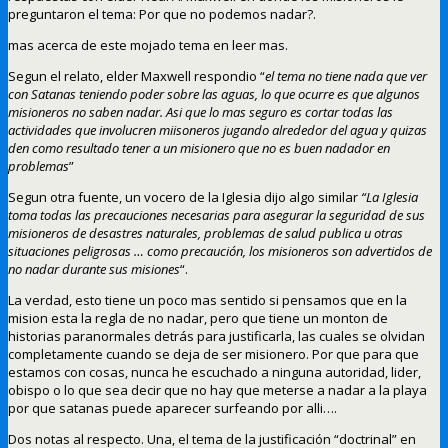
preguntaron el tema: Por que no podemos nadar?.
mas acerca de este mojado tema en leer mas.
Segun el relato, elder Maxwell respondio “
el tema no tiene nada que ver
con Satanas teniendo poder sobre las aguas, lo que ocurre es que algunos
misioneros no saben nadar. Asi que lo mas seguro es cortar todas las
actividades que involucren miisoneros jugando alrededor del agua y quizas
den como resultado tener a un misionero que no es buen nadador en
problemas
”
Segun otra fuente, un vocero de la Iglesia dijo algo similar
“La Iglesia
toma todas las precauciones necesarias para asegurar la seguridad de sus
misioneros de desastres naturales, problemas de salud publica u otras
situaciones peligrosas … como precaución, los misioneros son advertidos de
no nadar durante sus misiones
“.
La verdad, esto tiene un poco mas sentido si pensamos que en la
mision esta la regla de no nadar, pero que tiene un monton de
historias paranormales detrás para justificarla, las cuales se olvidan
completamente cuando se deja de ser misionero. Por que para que
estamos con cosas, nunca he escuchado a ninguna autoridad, lider,
obispo o lo que sea decir que no hay que meterse a nadar a la playa
por que satanas puede aparecer surfeando por alli….
Dos notas al respecto. Una, el tema de la justificación “doctrinal” en