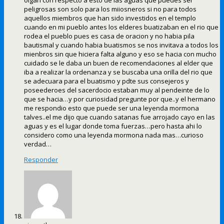
peligrosas son solo para los miiosneros si no para todos
aquellos miembros que han sido investidos en el templo
cuando en mi pueblo antes los elderes buatizaban en el rio que
rodea el pueblo pues es casa de oracion y no habia pila
bautismal y cuando habia buatismos se nos invitava a todos los
mienbros sin que hiciera falta alguno y eso se hacia con mucho
cuidado se le daba un buen de recomendaciones al elder que
iba a realizar la ordenanza y se buscaba una orilla del rio que
se adecuara para el buatismo y pdte sus consejeros y
poseederoes del sacerdocio estaban muy al pendeinte de lo
que se hacia…y por curiosidad pregunte por que..y el hermano
me respondio esto que puede ser una leyenda mormona
talves..el me dijo que cuando satanas fue arrojado cayo en las
aguas y es el lugar donde toma fuerzas…pero hasta ahi lo
considero como una leyenda mormona nada mas…curioso
verdad…
Responder