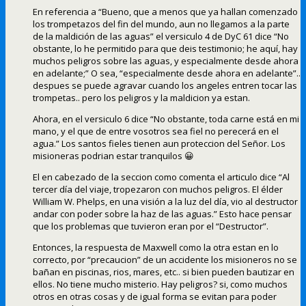
En referencia a “Bueno, que a menos que ya hallan comenzado
los trompetazos del fin del mundo, aun no llegamos a la parte
de la maldición de las aguas” el versiculo 4 de DyC 61 dice “No
obstante, lo he permitido para que deis testimonio; he aquí, hay
muchos peligros sobre las aguas, y especialmente desde ahora
en adelante;” O sea, “especialmente desde ahora en adelante”..
despues se puede agravar cuando los angeles entren tocar las
trompetas.. pero los peligros y la maldicion ya estan.
Ahora, en el versiculo 6 dice “No obstante, toda carne está en mi
mano, y el que de entre vosotros sea fiel no perecerá en el
agua.” Los santos fieles tienen aun proteccion del Señor. Los
misioneras podrian estar tranquilos 😀
El en cabezado de la seccion como comenta el articulo dice “Al
tercer día del viaje, tropezaron con muchos peligros. El élder
William W. Phelps, en una visión a la luz del día, vio al destructor
andar con poder sobre la haz de las aguas.” Esto hace pensar
que los problemas que tuvieron eran por el “Destructor”.
Entonces, la respuesta de Maxwell como la otra estan en lo
correcto, por “precaucion” de un accidente los misioneros no se
bañan en piscinas, rios, mares, etc.. si bien pueden bautizar en
ellos. No tiene mucho misterio. Hay peligros? si, como muchos
otros en otras cosas y de igual forma se evitan para poder