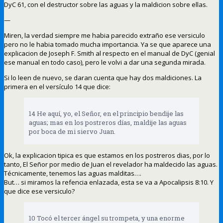
DyC 61, con el destructor sobre las aguas y la maldicion sobre ellas.
—
Miren, la verdad siempre me habia parecido extraño ese versiculo
pero no le habia tomado mucha importancia. Ya se que aparece una
explicacion de Joseph F. Smith al respecto en el manual de DyC (genial
ese manual en todo caso), pero le volvi a dar una segunda mirada.
Si lo leen de nuevo, se daran cuenta que hay dos maldiciones. La
primera en el versículo 14 que dice:
14 He aquí, yo, el Señor, en el principio bendije las
aguas; mas en los postreros días, maldije las aguas
por boca de mi siervo Juan.
Ok, la explicacion tipica es que estamos en los postreros dias, por lo
tanto, El Señor por medio de Juan el revelador ha maldecido las aguas.
Técnicamente, tenemos las aguas malditas….
But… si miramos la refencia enlazada, esta se va a Apocalipsis 8:10. Y
que dice ese versiculo?
10 Tocó el tercer ángel su trompeta, y una enorme