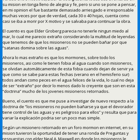
su mision en tonga lleno de alegria y fe, pero si uno se pone a pensar,
en mi opinion el fue bastante demasiado arriesgado e irresponsable
muchas veces por que de verdad, cada 30 o 40 hojas, cuenta como
casi se iba a morir por X motivo y se salvaba para continuar la obra.
El cuento es que Elder Groberg parecia no tenerle ningun miedo al
mar, lo cual me parecio extraño considerando la multitud de leyendas
que tenemos de que los misioneros no se pueden bañar por que
“satanas domina sobre las aguas”.
Ahora lo mas extraño es que los mormones, sobre todo los
misioneros, asi como le tienen fobia al agua cuando son misioneros,
se olvidan automáticamente de esta fobia cuando dejan de servir ya
que como se sabe para estas fechas (verano en el hemisferio sur)
todos andan como peces en el agua felices de la vida, lo cual no deja
de ser “extraño” por decir lo menos dado lo creyente que son en esta
“doctrina” mucho de los jovenes misioneros retornados.
Bueno, el cuento es que me puse a investigar de nuevo respecto a la
doctrina de “los misioneros no pueden bañarse ya que el devorador
tiene control de las aguas y es peligroso para ellos” y resulta que para
variar la explicación podria ser un poco mas simple.
Según un misionero retornado en un foro mormon en internet, en su
mision tuvieron la oportunidad de tener una ronda de Preguntas y
respuestas con elder Neal A. Maxwell en donde los misioneros le