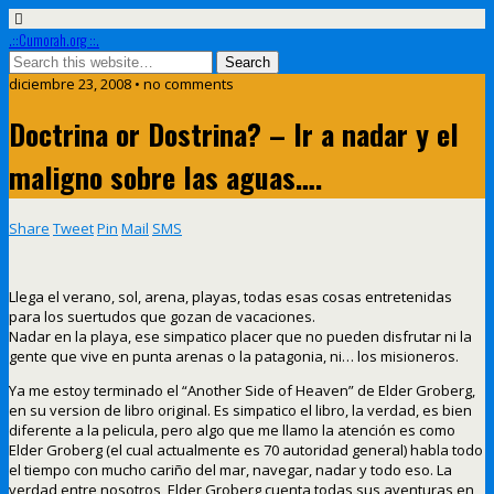
.::Cumorah.org ::.
diciembre 23, 2008 • no comments
Doctrina or Dostrina? – Ir a nadar y el
maligno sobre las aguas….
Share
Tweet
Pin
Mail
SMS
Llega el verano, sol, arena, playas, todas esas cosas entretenidas
para los suertudos que gozan de vacaciones.
Nadar en la playa, ese simpatico placer que no pueden disfrutar ni la
gente que vive en punta arenas o la patagonia, ni… los misioneros.
Ya me estoy terminado el “Another Side of Heaven” de Elder Groberg,
en su version de libro original. Es simpatico el libro, la verdad, es bien
diferente a la pelicula, pero algo que me llamo la atención es como
Elder Groberg (el cual actualmente es 70 autoridad general) habla todo
el tiempo con mucho cariño del mar, navegar, nadar y todo eso. La
verdad entre nosotros, Elder Groberg cuenta todas sus aventuras en