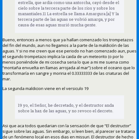
estrella, que ardía como una antorcha, cayó desde el
cielo sobre la tercera parte de los ríos y sobre los
manantiales.11 La estrella se llama Amargura.[a] Y la
tercera parte de las aguas se volvió amarga, y por
causa de esas aguas murió mucha gente.
Bueno, entonces a menos que ya hallan comenzado los trompetazos
del fin del mundo, aun no llegamos a la parte de la maldición de las
aguas. Y si no me creen que ese periodo no han comenzado aun, pues
el segundo trompetazo implica la caida de un meteorito (o por lo
menos poniéndole de mi cosecha seria lo que a mi me suena como
“montaña envuelta en llamas arrojada al mar”) sobre el oceano que lo
transformaría en sangre y moriria el 0.33333333 de las criaturas del
mar.
La segunda maldicion viene en el versiculo 19
19 yo, el Señor, he decretado, y el destructor anda
sobre la haz de las aguas, y no revoco el decreto.
Asi que aca todos quedarian con la sensación de que “El destructor”
sigue sobre las aguas. Sin embargo, si leen bien, al parecer se trataria
de un fenómeno local en esos dias en missuri. El destructor de hecho