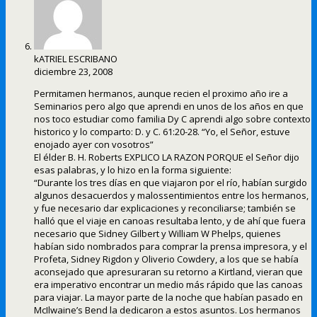
kATRIEL ESCRIBANO
diciembre 23, 2008
Permitamen hermanos, aunque recien el proximo año ire a
Seminarios pero algo que aprendi en unos de los años en que
nos toco estudiar como familia Dy C aprendi algo sobre contexto
historico y lo comparto: D. y C. 61:20-28. “Yo, el Señor, estuve
enojado ayer con vosotros”
El élder B. H. Roberts EXPLICO LA RAZON PORQUE el Señor dijo
esas palabras, y lo hizo en la forma siguiente:
“Durante los tres días en que viajaron por el río, habían surgido
algunos desacuerdos y malossentimientos entre los hermanos,
y fue necesario dar explicaciones y reconciliarse; también se
halló que el viaje en canoas resultaba lento, y de ahí que fuera
necesario que Sidney Gilbert y William W Phelps, quienes
habían sido nombrados para comprar la prensa impresora, y el
Profeta, Sidney Rigdon y Oliverio Cowdery, a los que se había
aconsejado que apresuraran su retorno a Kirtland, vieran que
era imperativo encontrar un medio más rápido que las canoas
para viajar. La mayor parte de la noche que habían pasado en
McIlwaine’s Bend la dedicaron a estos asuntos. Los hermanos