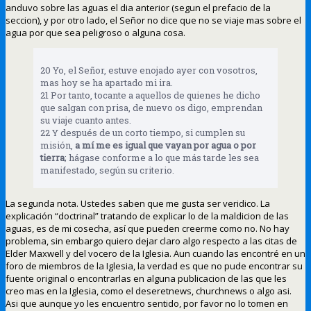
anduvo sobre las aguas el dia anterior (segun el prefacio de la
seccion), y por otro lado, el Señor no dice que no se viaje mas sobre el
agua por que sea peligroso o alguna cosa.
20 Yo, el Señor, estuve enojado ayer con vosotros,
mas hoy se ha apartado mi ira.
21 Por tanto, tocante a aquellos de quienes he dicho
que salgan con prisa, de nuevo os digo, emprendan
su viaje cuanto antes.
22 Y después de un corto tiempo, si cumplen su
misión,
a mí me es igual que vayan por agua o por
tierra
; hágase conforme a lo que más tarde les sea
manifestado, según su criterio.
La segunda nota. Ustedes saben que me gusta ser veridico. La
explicación “doctrinal” tratando de explicar lo de la maldicion de las
aguas, es de mi cosecha, así que pueden creerme como no. No hay
problema, sin embargo quiero dejar claro algo respecto a las citas de
Elder Maxwell y del vocero de la Iglesia. Aun cuando las encontré en un
foro de miembros de la Iglesia, la verdad es que no pude encontrar su
fuente original o encontrarlas en alguna publicacion de las que les
creo mas en la Iglesia, como el deseretnews, churchnews o algo asi.
Asi que aunque yo les encuentro sentido, por favor no lo tomen en