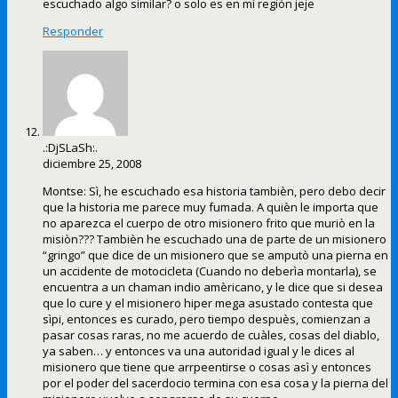
escuchado algo similar? o solo es en mi región jeje
Responder
.:DjSLaSh:.
diciembre 25, 2008
Montse: Sì, he escuchado esa historia tambièn, pero debo decir
que la historia me parece muy fumada. A quièn le importa que
no aparezca el cuerpo de otro misionero frito que muriò en la
misiòn??? Tambièn he escuchado una de parte de un misionero
“gringo” que dice de un misionero que se amputò una pierna en
un accidente de motocicleta (Cuando no deberìa montarla), se
encuentra a un chaman indio amèricano, y le dice que si desea
que lo cure y el misionero hiper mega asustado contesta que
sìpi, entonces es curado, pero tiempo despuès, comienzan a
pasar cosas raras, no me acuerdo de cuàles, cosas del diablo,
ya saben… y entonces va una autoridad igual y le dices al
misionero que tiene que arrpeentirse o cosas asì y entonces
por el poder del sacerdocio termina con esa cosa y la pierna del