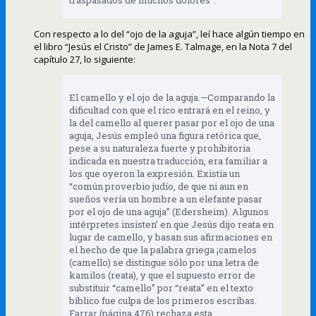
traspasados de muchos dolores”.
Con respecto a lo del “ojo de la aguja”, leí hace algún tiempo en
el libro “Jesús el Cristo” de James E. Talmage, en la Nota 7 del
capítulo 27, lo siguiente:
El camello y el ojo de la aguja.—Comparando la
dificultad con que el rico entrará en el reino, y
la del camello al querer pasar por el ojo de una
aguja, Jesús empleó una figura retórica que,
pese a su naturaleza fuerte y prohibitoria
indicada en nuestra traducción, era familiar a
los que oyeron la expresión. Existía un
“común proverbio judío, de que ni aun en
sueños vería un hombre a un elefante pasar
por el ojo de una aguja” (Edersheim). Algunos
intérpretes insisten’ en que Jesús dijo reata en
lugar de camello, y basan sus afirmaciones en
el hecho de que la palabra griega ¡camelos
(camello) se distingue sólo por una letra de
kamilos (reata), y que el supuesto error de
substituir “camello” por “reata” en el texto
bíblico fue culpa de los primeros escribas.
Farrar (página 476) rechaza esta