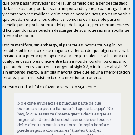
que para pasar atravesar por ella, un camello debía ser descargado
de las cosas que podría estar transportando y luego pasar agachado
y caminando “de rodillas”. Así mismo es para los ricos, no es imposible
que puedan entrar a los cielos, así como no es imposible para un
camello pasar por la puerta “del ojo de la aguja”, pero ciertamente es
difícil cuando no se pueden descargar de sus riquezas ni arrodillarse
frente al creador.
Bonita metáfora, sin embargo, al parecer es incorrecta. Según los
eruditos bíblicos, no existe ninguna evidencia de que alguna vez halla
existido una puerta tipo “ojo de aguja” en Jerusalen. Esta historia en
cualquier caso no es única entre los santos de los últimos días, sino
que puede ser trazada en su origen al siglo XV, o inclusive al siglo IX,
sin embargo, repito, la amplia mayoría cree que es una interpretación
errónea por la no existencia de la mencionada puerta.
Nuestro erudito bíblico favorito señalo lo siguiente:
No existe evidencia en ninguna parte de que
existiera una puerta llamada “el ojo de la aguja”. No
hay, lo que Jesús realmente quería decir es que es
imposible: Usted debe deshacerse de sus tesoros,
debe elegir un camino o el otro, “ningún hombre
puede seguir a dos señores” (mateo 6:24), el