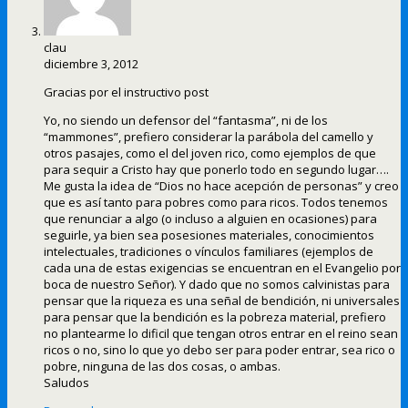
clau
diciembre 3, 2012
Gracias por el instructivo post
Yo, no siendo un defensor del “fantasma”, ni de los
“mammones”, prefiero considerar la parábola del camello y
otros pasajes, como el del joven rico, como ejemplos de que
para sequir a Cristo hay que ponerlo todo en segundo lugar….
Me gusta la idea de “Dios no hace acepción de personas” y creo
que es así tanto para pobres como para ricos. Todos tenemos
que renunciar a algo (o incluso a alguien en ocasiones) para
seguirle, ya bien sea posesiones materiales, conocimientos
intelectuales, tradiciones o vínculos familiares (ejemplos de
cada una de estas exigencias se encuentran en el Evangelio por
boca de nuestro Señor). Y dado que no somos calvinistas para
pensar que la riqueza es una señal de bendición, ni universales
para pensar que la bendición es la pobreza material, prefiero
no plantearme lo dificil que tengan otros entrar en el reino sean
ricos o no, sino lo que yo debo ser para poder entrar, sea rico o
pobre, ninguna de las dos cosas, o ambas.
Saludos