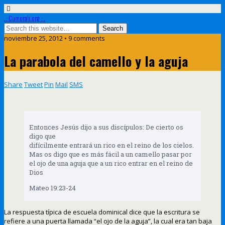
.::Cumorah.org ::.
noviembre 25, 2012 • 9 comments
La parabola del camello y la aguja
Share
Tweet
Pin
Mail
SMS
Entonces Jesús dijo a sus discípulos: De cierto os
digo que
difícilmente entrará un rico en el reino de los cielos.
Mas os digo que es más fácil a un camello pasar por
el ojo de una aguja que a un rico entrar en el reino de
Dios
Mateo 19:23-24
La respuesta típica de escuela dominical dice que la escritura se
refiere a una puerta llamada “el ojo de la aguja”, la cual era tan baja