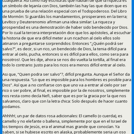
cualquiera: Así como hay escrituras que hablan de que la riqueza es
un símbolo de lejanía con Dios, también las hay las que dicen que es
una prueba de una relación especial con el Todopoderoso. Del Libro
de Mormón: Si guardáis los mandamientos, prosperareis en la tierra;
Levítico y Deuterenomio afirman una idea similar: La riqueza y
prosperidad es una demostración de haber sido bendecido por Dios.
Por lo cual la tercera interpretación dice que los apóstoles, al escuchar
la historia de que era difícil meter a un ricachon al cielo ellos solo
atinaron a preguntarse sorprendidos: Entonces “¿Quién podrá ser
salvo?”, es decir, si un rico, un bendecido de Dios, la tenia difícil para
entrar al cielo, pucha, entonces si es difícil para ellos, como sera para
nosotros!. Que les dije, ahora se nos dio vuelta la tortilla, al final era
todo lo contrario: Justo para los ricos era menos difícil entrar al cielo.
Asi que, “Quien podra ser salvo”?, difícil pregunta. Aunque el Señor da
una respuesta. “Lo que es imposible para los hombres es posible para
Dios”. Así que a no confiarse con que uno va a entrar al cielo por ser
rico o ser pobre, al final, es imposible por la de nosotros, simplemente
nos resta como decía Nefi, saber que es por la gracia por la que nos
salvamos, claro que con la letra chica: Solo después de hacer cuanto
podamos.
Ahhhh!, un par de datos rosa adicionales: El camello (o cuerda), es
camello y no elefante o ballena, simplemente por que en el Israel de
los tiempos de Jesús, era el animal mas grande que conocían. Ya
saben, si se hubiese escrito en alaska, probablemente seria un oso