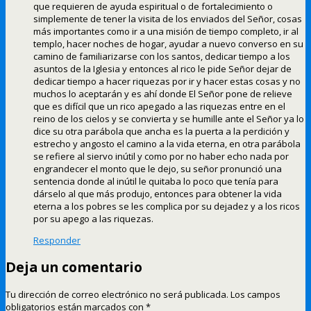
que requieren de ayuda espiritual o de fortalecimiento o
simplemente de tener la visita de los enviados del Señor, cosas
más importantes como ir a una misión de tiempo completo, ir al
templo, hacer noches de hogar, ayudar a nuevo converso en su
camino de familiarizarse con los santos, dedicar tiempo a los
asuntos de la Iglesia y entonces al rico le pide Señor dejar de
dedicar tiempo a hacer riquezas por ir y hacer estas cosas y no
muchos lo aceptarán y es ahí donde El Señor pone de relieve
que es difícil que un rico apegado a las riquezas entre en el
reino de los cielos y se convierta y se humille ante el Señor ya lo
dice su otra parábola que ancha es la puerta a la perdición y
estrecho y angosto el camino a la vida eterna, en otra parábola
se refiere al siervo inútil y como por no haber echo nada por
engrandecer el monto que le dejo, su señor pronunció una
sentencia donde al inútil le quitaba lo poco que tenía para
dárselo al que más produjo, entonces para obtener la vida
eterna a los pobres se les complica por su dejadez y a los ricos
por su apego a las riquezas.
Responder
Deja un comentario
Tu dirección de correo electrónico no será publicada.
Los campos
obligatorios están marcados con
*