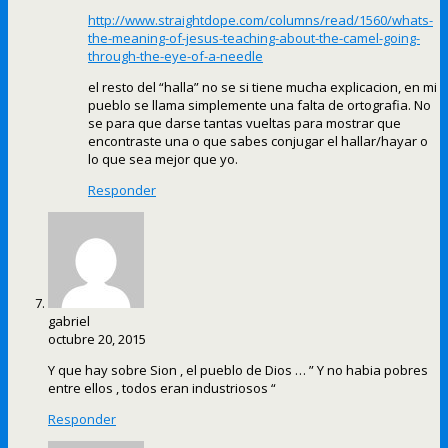
http://www.straightdope.com/columns/read/1560/whats-
the-meaning-of-jesus-teaching-about-the-camel-going-
through-the-eye-of-a-needle
el resto del “halla” no se si tiene mucha explicacion, en mi
pueblo se llama simplemente una falta de ortografia. No
se para que darse tantas vueltas para mostrar que
encontraste una o que sabes conjugar el hallar/hayar o
lo que sea mejor que yo.
Responder
gabriel
octubre 20, 2015
Y que hay sobre Sion , el pueblo de Dios … ” Y no habia pobres
entre ellos , todos eran industriosos “
Responder