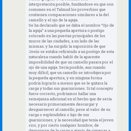
interpretación posible, fundándose en que son
comunes en el Talmud los proverbios que
contienen comparaciones similares a la del
camello y el ojo de la aguja.
Se ha declarado que se daba el nombre “Ojo de
la aguja” a una pequeña apertura o postigo
colocado en las puertas principales de los
muros de las ciudades, a un lado de las
mismas; y ha surgido la suposición de que
Jesús se estaba refiriendo a un postigo de esta
naturaleza cuando habló de la aparente
imposibilidad de que un camello pasara por el
ojo de una aguja. Sería posible, aun cuando
muy difícil, que un camello se introdujera por
la pequeña apertura, y en ninguna forma
podría lograrlo a menos que se le quitara la
carga y todas sus guarniciones. Si tal concepto
fuere correcto, podríamos hallar una
semejanza adicional en el hecho que de sería
necesario primeramente descargar y
desguarnecer al camello, pese al valor de su
carga o esplendidez o lujo de sus
guarniciones, y la necesidad que tenía el joven
rico, y por cierto cualquier hombre, de
despojarse de la carga y atavío de riquezas a