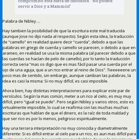
compromiso esta fuera de discusión ” No podéis
servir a Dios y a Mammón”
Palabra de Nibley….
Hay tambien la posibilidad de que la escritura este mal traducida
(aunque Jose no dijo nada al respecto). Según esta idea, la traducción
de “camello” en realidad quiere decir “cuerda”, debido a que las
palabras en griego de cuerda y camello se parecen, o debido a que en
arameo, en realidad se usa la misma palabra (al parecer debido a que
las cuerdas se hacían de pelo de camello), por lo tanto la traducción
correcta seria “mas os digo que es mas fácil pasar una cuerda por el
ojo de una aguja, que a un rico entrar al reino de Dios”. Tieeeeeene un
poco mas de sentido, sin embargo, aunque cambian las palabras, la
idea es casi la misma: Si no muy difícil, es casi imposible.
Ahora bien, hay distintas interpretaciones para explicar este par de
versículos. Según la mas común, meter a un rico al cielo, es muy muy
difícil, pero “igual se puede”. Pero según Nibley y varios otros, esto es
virtualmente imposible, lo cual se reafirma con las muchas muchas
escrituras que hablan de que el dinero, es la raíz de toda maldad y
que ser rico es por lo menos, peligroso espiritualmente.
Hay una tercera interpretación no muy conocida y diametralmente
diferente: Si es difícil entrar al cielo para un rico, es aun mas difícil para