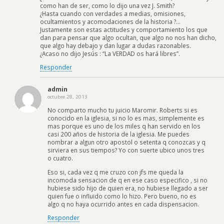
como han de ser, como lo dijo una vez J. Smith?
¿Hasta cuando con verdades a medias, omisiones,
ocultamientos y acomodaciones de la historia ?…
Justamente son estas actitudes y comportamiento los que
dan para pensar que algo ocultan, que algo no nos han dicho,
que algo hay debajo y dan lugar a dudas razonables.
¿Acaso no dijo Jesús : “La VERDAD os hará libres”.
Responder
admin
octubre 28, 2013
No comparto mucho tu juicio Maromir. Roberts si es
conocido en la iglesia, si no lo es mas, simplemente es
mas porque es uno de los miles q han servido en los
casi 200 años de historia de la iglesia. Me puedes
nombrar a algun otro apostol o setenta q conozcas y q
sirviera en sus tiempos? Yo con suerte ubico unos tres
o cuatro.
Eso si, cada vez q me cruzo con jfs me queda la
incomoda sensacion de q en ese caso especifico , si no
hubiese sido hijo de quien era, no hubiese llegado a ser
quien fue o influido como lo hizo. Pero bueno, no es
algo q no haya ocurrido antes en cada dispensacion.
Responder