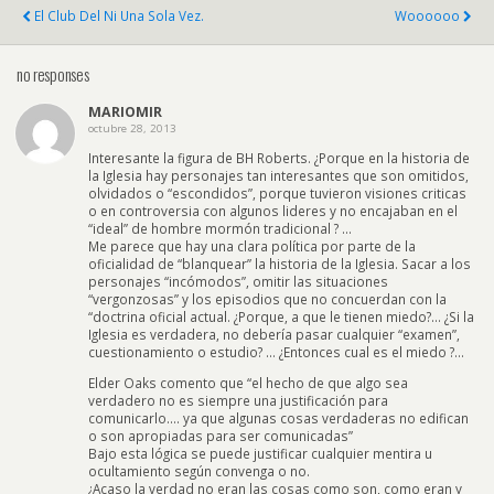
El Club Del Ni Una Sola Vez.
Woooooo
no responses
MARIOMIR
octubre 28, 2013
Interesante la figura de BH Roberts. ¿Porque en la historia de
la Iglesia hay personajes tan interesantes que son omitidos,
olvidados o “escondidos”, porque tuvieron visiones criticas
o en controversia con algunos lideres y no encajaban en el
“ideal” de hombre mormón tradicional ? …
Me parece que hay una clara política por parte de la
oficialidad de “blanquear” la historia de la Iglesia. Sacar a los
personajes “incómodos”, omitir las situaciones
“vergonzosas” y los episodios que no concuerdan con la
“doctrina oficial actual. ¿Porque, a que le tienen miedo?… ¿Si la
Iglesia es verdadera, no debería pasar cualquier “examen”,
cuestionamiento o estudio? … ¿Entonces cual es el miedo ?…
Elder Oaks comento que “el hecho de que algo sea
verdadero no es siempre una justificación para
comunicarlo…. ya que algunas cosas verdaderas no edifican
o son apropiadas para ser comunicadas”
Bajo esta lógica se puede justificar cualquier mentira u
ocultamiento según convenga o no.
¿Acaso la verdad no eran las cosas como son, como eran y