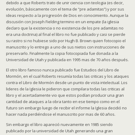
debido a que Roberts trato de unir ciencia con teologia (es decir,
evolución, básicamente con el tema de “pre adamitas”) y por sus
ideas respecto a la progresión de Dios en conocimiento. Aunque la
discusión con Joseph Fielding termino en un empate (la iglesia
declaro que la existencia o no existencia de los pre adamitas no
era una doctrina) al final el libro no fue publicado y casi se pierde
su rastro si no hubiese sido por Hugh B. Brown quien fotocopio el
manuscrito y lo entrego a uno de sus nietos con instrucciones de
preservarlo. Finalmente la copia fotocopiada fue donada a la
Universidad de Utah y publicada en 1995 mas de 70 años después.
El otro libro famoso nunca publicado fue Estudios del Libro de
Mormón, en el cual Roberts resumía todas las criticas y los ataques
contra el Libro de Mormón desde un punto de vista intelectual. Los
lideres de la Iglesia le pidieron que compilara todas las criticas al
libro y el acertadamente vio que estos podían producir una gran
cantidad de ataques a la obra tanto en ese tiempo como en el
futuro sin embargo luego de recibir el informe la Iglesia decidió no
hacer nada perdiéndose el manuscrito por mas de 60 años.
Sin embargo el libro apareció nuevamente en 1985 siendo
publicado por la universidad de Utah generando una gran