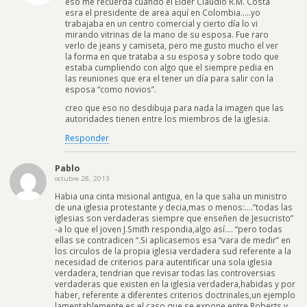
eso me recuerda cuando el Elder Claudio R.M. Costa
esra el presidente de area aquí en Colombia…..yo
trabajaba en un centro comercial y cierto día lo vi
mirando vitrinas de la mano de su esposa. Fue raro
verlo de jeans y camiseta, pero me gusto mucho el ver
la forma en que trataba a su esposa y sobre todo que
estaba cumpliendo con algo que el siempre pedia en
las reuniones que era el tener un día para salir con la
esposa “como novios”.
creo que eso no desdibuja para nada la imagen que las
autoridades tienen entre los miembros de la iglesia.
Responder
Pablo
octubre 28, 2013
Habia una cinta misional antigua, en la que salia un ministro
de una iglesia protestante y decia,mas o menos:….”todas las
iglesias son verdaderas siempre que enseñen de Jesucristo”
-a lo que el joven J.Smith respondia,algo así…. “pero todas
ellas se contradicen “.Si aplicasemos esa “vara de medir” en
los circulos de la propia iglesia verdadera sud referente a la
necesidad de criterios para autentificar una sola iglesia
verdadera, tendrian que revisar todas las controversias
verdaderas que existen en la iglesia verdadera,habidas y por
haber, referente a diferentes criterios doctrinales,un ejemplo
lamentablemente es el caso que se expone entre Roberts y