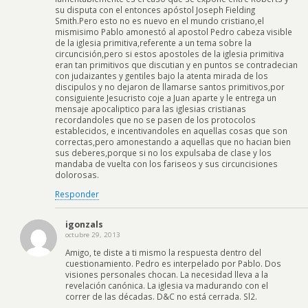
su disputa con el entonces apóstol Joseph Fielding
Smith.Pero esto no es nuevo en el mundo cristiano,el
mismisimo Pablo amonestó al apostol Pedro cabeza visible
de la iglesia primitiva,referente a un tema sobre la
circuncisión,pero si estos apostoles de la iglesia primitiva
eran tan primitivos que discutian y en puntos se contradecian
con judaizantes y gentiles bajo la atenta mirada de los
discipulos y no dejaron de llamarse santos primitivos,por
consiguiente Jesucristo coje a Juan aparte y le entrega un
mensaje apocaliptico para las iglesias cristianas
recordandoles que no se pasen de los protocolos
establecidos, e incentivandoles en aquellas cosas que son
correctas,pero amonestando a aquellas que no hacian bien
sus deberes,porque si no los expulsaba de clase y los
mandaba de vuelta con los fariseos y sus circuncisiones
dolorosas.
Responder
igonzals
octubre 29, 2013
Amigo, te diste a ti mismo la respuesta dentro del
cuestionamiento. Pedro es interpelado por Pablo. Dos
visiones personales chocan. La necesidad lleva a la
revelación canónica. La iglesia va madurando con el
correr de las décadas. D&C no está cerrada. Sl2.