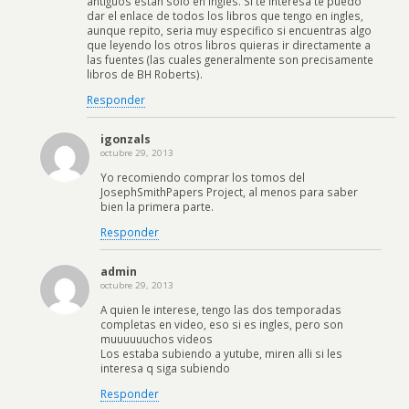
antiguos estan solo en ingles. Si te interesa te puedo
dar el enlace de todos los libros que tengo en ingles,
aunque repito, seria muy especifico si encuentras algo
que leyendo los otros libros quieras ir directamente a
las fuentes (las cuales generalmente son precisamente
libros de BH Roberts).
Responder
igonzals
octubre 29, 2013
Yo recomiendo comprar los tomos del
JosephSmithPapers Project, al menos para saber
bien la primera parte.
Responder
admin
octubre 29, 2013
A quien le interese, tengo las dos temporadas
completas en video, eso si es ingles, pero son
muuuuuuchos videos
Los estaba subiendo a yutube, miren alli si les
interesa q siga subiendo
Responder