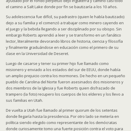
ayudado por el fondo perpetuo dejo Inglaterra y camino casi todo
el camino a Salt Lake donde por fin se bautizaría a los 10 años.
Su adolescencia fue difícil, su padrastro (quien le había bautizado)
dejo a su familia y el comenzó a trabajar como minero cayendo en
el juego y la bebida llegando a ser disciplinado por su obispo. Sin
embargo Roberts aprendió a leer y se transformo en un fanático
lector, literalmente devorando libros de historia, ciencia y filosofía
y finalmente graduándose en educación como el primero de su
clase en la Universidad de Deseret.
Luego de casarse y tener su primer hijo fue llamado como
misionero y enviado a los estados del sur de EEUU, donde había
un amplio prejuicio contra los mormones. De hecho en un pequeño
pueblo de Carolina del Norte fueron asesinados dos misioneros y
dos miembros de la Iglesia y fue Roberts quien disfrazado de
trampero (la foto) recupero los cuerpos de los elderes y los llevo a
sus familias en Utah.
De vuelta a Utah fue llamado al primer quorum de los setentas
donde llegaría hasta la presidencia. Por otro lado se metería en
política siendo elegido como representante de los demócratas
donde curiosamente tomo una fuerte posición contra el voto para