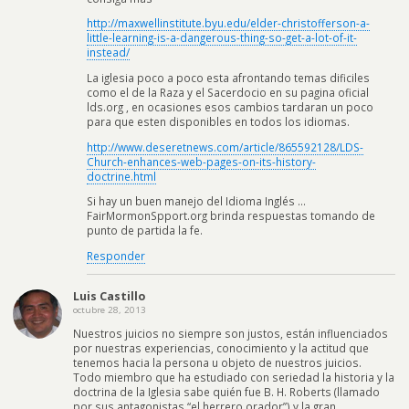
http://maxwellinstitute.byu.edu/elder-christofferson-a-
little-learning-is-a-dangerous-thing-so-get-a-lot-of-it-
instead/
La iglesia poco a poco esta afrontando temas dificiles
como el de la Raza y el Sacerdocio en su pagina oficial
lds.org , en ocasiones esos cambios tardaran un poco
para que esten disponibles en todos los idiomas.
http://www.deseretnews.com/article/865592128/LDS-
Church-enhances-web-pages-on-its-history-
doctrine.html
Si hay un buen manejo del Idioma Inglés …
FairMormonSpport.org brinda respuestas tomando de
punto de partida la fe.
Responder
Luis Castillo
octubre 28, 2013
Nuestros juicios no siempre son justos, están influenciados
por nuestras experiencias, conocimiento y la actitud que
tenemos hacia la persona u objeto de nuestros juicios.
Todo miembro que ha estudiado con seriedad la historia y la
doctrina de la Iglesia sabe quién fue B. H. Roberts (llamado
por sus antagonistas “el herrero orador”) y la gran