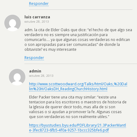
Responder
luis carranza
octubre 28, 2013
adm. la cita de Elder Oaks que dice: “el hecho de que algo sea
verdadero no es siempre una justificación para
comunicarlo…. ya que algunas cosas verdaderas no edifican
o son apropiadas para ser comunicadas” de donde la
obtuviste? es muy interesante
Responder
admin
octubre 28, 2013
http://www.scottwoodward.org/Talks/html/Oaks,%20Dal
lin%20H/OaksDH_ReadingChurchHistory.html
Elder Packer tiene una cita muy similar: “existe una
tentacion para los escritores o maestros de historia de
la Iglesia de querer decir todo, mas alla de si son
valiosas o si ayudan a promover la fe. Algunas cosas
que son verdaderas no son realmente utiles.”
https://byustudies.byu.edu/PDFLibrary/21.3PackerMantl
e-3fec8723-6fb5-4f0a-9257-1bccc325bfe6.pdf