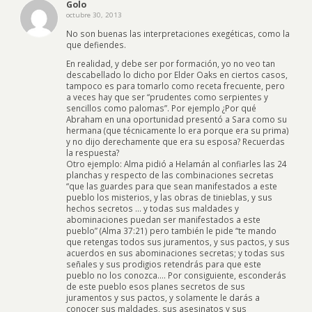
Golo
octubre 30, 2013
No son buenas las interpretaciones exegéticas, como la
que defiendes.
En realidad, y debe ser por formación, yo no veo tan
descabellado lo dicho por Elder Oaks en ciertos casos,
tampoco es para tomarlo como receta frecuente, pero
a veces hay que ser “prudentes como serpientes y
sencillos como palomas”. Por ejemplo ¿Por qué
Abraham en una oportunidad presentó a Sara como su
hermana (que técnicamente lo era porque era su prima)
y no dijo derechamente que era su esposa? Recuerdas
la respuesta?
Otro ejemplo: Alma pidió a Helamán al confiarles las 24
planchas y respecto de las combinaciones secretas
“que las guardes para que sean manifestados a este
pueblo los misterios, y las obras de tinieblas, y sus
hechos secretos … y todas sus maldades y
abominaciones puedan ser manifestados a este
pueblo” (Alma 37:21) pero también le pide “te mando
que retengas todos sus juramentos, y sus pactos, y sus
acuerdos en sus abominaciones secretas; y todas sus
señales y sus prodigios retendrás para que este
pueblo no los conozca…. Por consiguiente, esconderás
de este pueblo esos planes secretos de sus
juramentos y sus pactos, y solamente le darás a
conocer sus maldades, sus asesinatos y sus