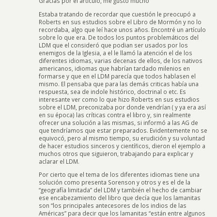
Gracias por el artículo, me gustó mucho
Estaba tratando de recordar que cuestión le preocupó a
Roberts en sus estudios sobre el Libro de Mormón y no lo
recordaba, algo que leí hace unos años. Encontré un artículo
sobre lo que era. De todos los puntos problemáticos del
LDM que el consideró que podian ser usados por los
enemigos de la Iglesia, a el le llamó la atención el de los
diferentes idiomas, varias decenas de ellos, de los nativos
americanos, idiomas que habrían tardado milenios en
formarse y que en el LDM parecía que todos hablasen el
mismo. El pensaba que para las demás criticas había una
respuesta, sea de indole histórico, doctrinal o etc. Es
interesante ver como lo que hizo Roberts en sus estudios
sobre el LDM, preconizaba por donde vendrían ( y ya era así
en su época) las críticas contra el libro y, sin realmente
ofrecer una solución a las mismas, si informó a las AG de
que tendríamos que estar preparados. Evidentemente no se
equivocó, pero al mismo tiempo, su erudición y su voluntad
de hacer estudios sinceros y científicos, dieron el ejemplo a
muchos otros que siguieron, trabajando para explicar y
aclarar el LDM.
Por cierto que el tema de los diferentes idiomas tiene una
solución como presenta Sorenson y otros y es el de la
“geografía limitada” del LDM y también el hecho de cambiar
ese encabezamiento del libro que decía que los lamanitas
son “los principales antecesores de los indios de las
Américas” para decir que los lamanitas “están entre algunos