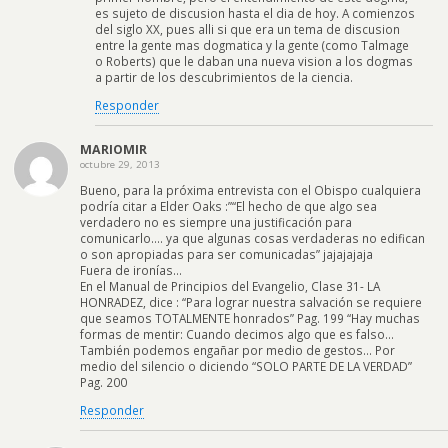
es sujeto de discusion hasta el dia de hoy. A comienzos
del siglo XX, pues alli si que era un tema de discusion
entre la gente mas dogmatica y la gente (como Talmage
o Roberts) que le daban una nueva vision a los dogmas
a partir de los descubrimientos de la ciencia.
Responder
MARIOMIR
octubre 29, 2013
Bueno, para la próxima entrevista con el Obispo cualquiera
podría citar a Elder Oaks :”“El hecho de que algo sea
verdadero no es siempre una justificación para
comunicarlo…. ya que algunas cosas verdaderas no edifican
o son apropiadas para ser comunicadas” jajajajaja
Fuera de ironías…
En el Manual de Principios del Evangelio, Clase 31- LA
HONRADEZ, dice : “Para lograr nuestra salvación se requiere
que seamos TOTALMENTE honrados” Pag. 199 “Hay muchas
formas de mentir: Cuando decimos algo que es falso…
También podemos engañar por medio de gestos… Por
medio del silencio o diciendo “SOLO PARTE DE LA VERDAD”
Pag. 200
Responder