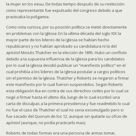
la mujer en los eeuu. De todas tiempo después de su reelección
como representante fue expulsado del congreso debido a que
practicaba la poligamia.
Como nota curiosa, por su posición política se metió directamente
en problemas con la Iglesia: En la ultima década del siglo XIX la
mayor parte de los lideres de la Iglesia se habían hecho
republicanos y no habían aprobado su candidatura ni la del
apóstol Moisés Thatcher en la elección de 1895. Hubo un conflicto
debido a la supuesta influencia de la Iglesia para los candidatos
por lo cual la Iglesia decidió publicar un “manifiesto político” en el
cual prohibía a los lideres de la Iglesia postular a cargos políticos
sin el permiso de la Iglesia. Thatcher y Roberts se negaron a firmar
este manifiesto por lo cual fueron suspendidos. Según Roberts
esta obligación iba en contra de sus derechos civiles por lo cual se
negó a firmar hasta el ultimo día, luego de lo cual escribió una
carta de disculpas a la primera presidencia y fue readmitido lo cual
no fue el caso de Thatcher el cual no seria excomulgado pero si
fue sacado del Quorum de los 12, aunque sin quitarle su oficio de
apóstol (aunque, no podía practicarlo mas).
Roberts de todas formas era una persona de armas tomar,