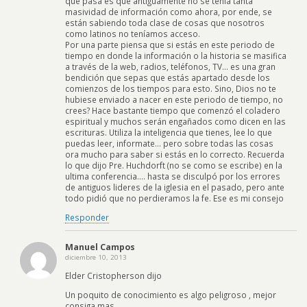
que pasa es que antiguamente no se tenía tanta
masividad de información como ahora, por ende, se
están sabiendo toda clase de cosas que nosotros
como latinos no teníamos acceso.
Por una parte piensa que si estás en este periodo de
tiempo en donde la información o la historia se masifica
a través de la web, radios, teléfonos, TV… es una gran
bendición que sepas que estás apartado desde los
comienzos de los tiempos para esto. Sino, Dios no te
hubiese enviado a nacer en este periodo de tiempo, no
crees? Hace bastante tiempo que comenzó el coladero
espiritual y muchos serán engañados como dicen en las
escrituras. Utiliza la inteligencia que tienes, lee lo que
puedas leer, informate… pero sobre todas las cosas
ora mucho para saber si estás en lo correcto. Recuerda
lo que dijo Pre. Huchdorft (no se como se escribe) en la
ultima conferencia…. hasta se disculpó por los errores
de antiguos lideres de la iglesia en el pasado, pero ante
todo pidió que no perdieramos la fe. Ese es mi consejo
Responder
Manuel Campos
diciembre 10, 2013
Elder Cristopherson dijo
Un poquito de conocimiento es algo peligroso , mejor
consiga mas