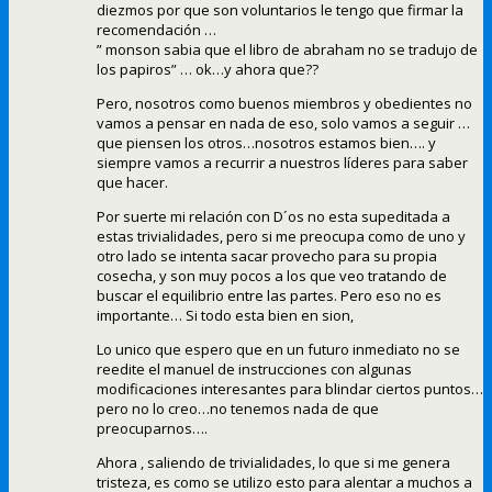
diezmos por que son voluntarios le tengo que firmar la
recomendación …
” monson sabia que el libro de abraham no se tradujo de
los papiros” … ok…y ahora que??
Pero, nosotros como buenos miembros y obedientes no
vamos a pensar en nada de eso, solo vamos a seguir …
que piensen los otros…nosotros estamos bien…. y
siempre vamos a recurrir a nuestros líderes para saber
que hacer.
Por suerte mi relación con D´os no esta supeditada a
estas trivialidades, pero si me preocupa como de uno y
otro lado se intenta sacar provecho para su propia
cosecha, y son muy pocos a los que veo tratando de
buscar el equilibrio entre las partes. Pero eso no es
importante… Si todo esta bien en sion,
Lo unico que espero que en un futuro inmediato no se
reedite el manuel de instrucciones con algunas
modificaciones interesantes para blindar ciertos puntos…
pero no lo creo…no tenemos nada de que
preocuparnos….
Ahora , saliendo de trivialidades, lo que si me genera
tristeza, es como se utilizo esto para alentar a muchos a