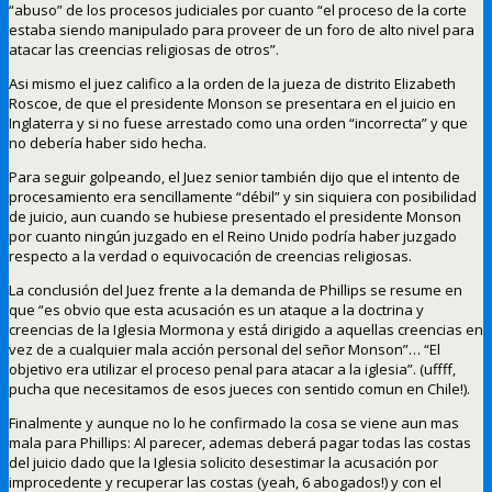
“abuso” de los procesos judiciales por cuanto “el proceso de la corte
estaba siendo manipulado para proveer de un foro de alto nivel para
atacar las creencias religiosas de otros”.
Asi mismo el juez califico a la orden de la jueza de distrito Elizabeth
Roscoe, de que el presidente Monson se presentara en el juicio en
Inglaterra y si no fuese arrestado como una orden “incorrecta” y que
no debería haber sido hecha.
Para seguir golpeando, el Juez senior también dijo que el intento de
procesamiento era sencillamente “débil” y sin siquiera con posibilidad
de juicio, aun cuando se hubiese presentado el presidente Monson
por cuanto ningún juzgado en el Reino Unido podría haber juzgado
respecto a la verdad o equivocación de creencias religiosas.
La conclusión del Juez frente a la demanda de Phillips se resume en
que “es obvio que esta acusación es un ataque a la doctrina y
creencias de la Iglesia Mormona y está dirigido a aquellas creencias en
vez de a cualquier mala acción personal del señor Monson”… “El
objetivo era utilizar el proceso penal para atacar a la iglesia”. (uffff,
pucha que necesitamos de esos jueces con sentido comun en Chile!).
Finalmente y aunque no lo he confirmado la cosa se viene aun mas
mala para Phillips: Al parecer, ademas deberá pagar todas las costas
del juicio dado que la Iglesia solicito desestimar la acusación por
improcedente y recuperar las costas (yeah, 6 abogados!) y con el