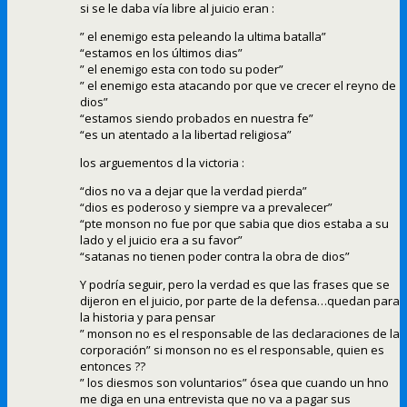
si se le daba vía libre al juicio eran :
” el enemigo esta peleando la ultima batalla”
“estamos en los últimos dias”
” el enemigo esta con todo su poder”
” el enemigo esta atacando por que ve crecer el reyno de
dios”
“estamos siendo probados en nuestra fe”
“es un atentado a la libertad religiosa”
los arguementos d la victoria :
“dios no va a dejar que la verdad pierda”
“dios es poderoso y siempre va a prevalecer”
“pte monson no fue por que sabia que dios estaba a su
lado y el juicio era a su favor”
“satanas no tienen poder contra la obra de dios”
Y podría seguir, pero la verdad es que las frases que se
dijeron en el juicio, por parte de la defensa…quedan para
la historia y para pensar
” monson no es el responsable de las declaraciones de la
corporación” si monson no es el responsable, quien es
entonces ??
” los diesmos son voluntarios” ósea que cuando un hno
me diga en una entrevista que no va a pagar sus