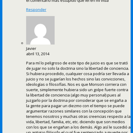
el comentario mas estupido que lei en mi vida
Responder
Javier
abril 13, 2014
Para mí lo peligroso de este tipo de juicio es que se trató
de jugar no solo la doctrina sino la libertad de conciencia.
Si hubiera procedido, cualquier cosa podría ser llevada a
juicio y no se jugarían los hechos sino las convicciones,
ideologías o filosofías. Nos es que Monson corriera con
suerte, simplemente hubiera sido un golpe fuerte contra
la libertad de conciencia (algo muy personal) pues al
juzgarlo por la doctrina por considerar que se engaña a
la gente para pagar un diezmo con el tiempo se puede
argumentar razones similares con la concepción que
tenemos nosotros y muchas otras creencias respecto a la
vida, libertad, familia, etc, etc. diciendo que son medios
con los que se engañan a los demás. Algo así le sucedió a
un antigüo filósofo el cual fue sentenciado a muerte por