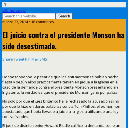
.::Cumorah.org ::.
marzo 23, 2014 • 18 comments
El juicio contra el presidente Monson ha
sido desestimado.
Share
Tweet
Pin
Mail
SMS
Ooooosooooooo. A pesar de que los anti mormones habían hecho
fiesta y según ellos prácticamente tenían en jaque a la Iglesia en el
caso de la demanda contra el presidente Monson presentando en
Inglaterra, la verdad es que el presidente Monson gano por paliza.
No solo por que el juez británico halla rechazado la acusación si no
por que lo hizo en duras palabras contra Tom Phillips, el ex mormon
apostatado que había llevado a juicio a la Iglesia utilizando una ley
contra fraudes.
El juez de distrito senior Howard Riddle califico la demanda como un