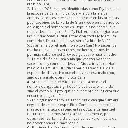
recibido Taré.
2.- Habían DOS mujeres identificadas como Egyptus, una
la esposa de Cam, hijo de Noé, y la otra la hija de
ambos. Ahora, es interesante notar que en las primeras
publicaciones de La Perla de Gran Precio en el periódico
de la Iglesia el nombre no es Egyptus sino Zeptah, que
quiere decir “la hija de Ptah” y Ptah era el dios egipcio de
las inundaciones, al cual la tradición copta lo identifica
como Noé. En otras palabras sería “la hija de Noé”
(obviamente por el matrimonio con Cam) No sabemos
mucho de estas dos mujeres, de hecho, si Dios le
permitió salvarse del Diluvio, algo bueno habría hecho.
3.- La maldición de Cam tenía que ver con poseer el
sacerdocio, y como puedes ver, Dios a través de Noé
maldijo a Cam DESPUÉS de haberlo salvado a él y a su
esposa del diluvio. No que ella tuviese esa maldición,
sino que la maldición vino por Cam.
4.- Si se lee bien el versículo 23 explica no que el
nombre de Egyptus signifique “lo que está prohibido”
sino el vocablo Egipto, que es el nombre de la tierra que
encontró la hija de Cam.
5.- En ningún momento las escrituras dicen que Cam era
negro o de un color específico. Como tu lo mencionas
más adelante, sus descendientes obtuvieron una piel
oscura (no sabemos si negra necesariamente) por
otras razones. La maldición que conservaron fue la de
no poder poseer el sacerdocio.
6.- El primer Faraón fue el hijo de Egyptus, hija de Cam.