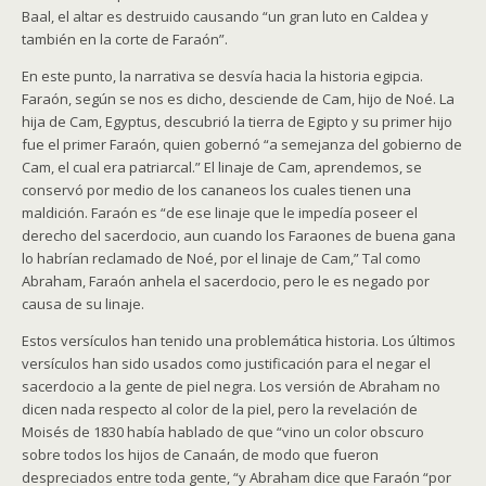
Baal, el altar es destruido causando “un gran luto en Caldea y
también en la corte de Faraón”.
En este punto, la narrativa se desvía hacia la historia egipcia.
Faraón, según se nos es dicho, desciende de Cam, hijo de Noé. La
hija de Cam, Egyptus, descubrió la tierra de Egipto y su primer hijo
fue el primer Faraón, quien gobernó “a semejanza del gobierno de
Cam, el cual era patriarcal.” El linaje de Cam, aprendemos, se
conservó por medio de los cananeos los cuales tienen una
maldición. Faraón es “de ese linaje que le impedía poseer el
derecho del sacerdocio, aun cuando los Faraones de buena gana
lo habrían reclamado de Noé, por el linaje de Cam,” Tal como
Abraham, Faraón anhela el sacerdocio, pero le es negado por
causa de su linaje.
Estos versículos han tenido una problemática historia. Los últimos
versículos han sido usados como justificación para el negar el
sacerdocio a la gente de piel negra. Los versión de Abraham no
dicen nada respecto al color de la piel, pero la revelación de
Moisés de 1830 había hablado de que “vino un color obscuro
sobre todos los hijos de Canaán, de modo que fueron
despreciados entre toda gente, “y Abraham dice que Faraón “por