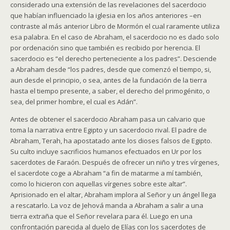
considerado una extensión de las revelaciones del sacerdocio
que habían influenciado la iglesia en los años anteriores –en
contraste al más anterior Libro de Mormón el cual raramente utiliza
esa palabra. En el caso de Abraham, el sacerdocio no es dado solo
por ordenación sino que también es recibido por herencia. El
sacerdocio es “el derecho perteneciente a los padres”. Desciende
a Abraham desde “los padres, desde que comenzó el tiempo, si,
aun desde el principio, o sea, antes de la fundación de la tierra
hasta el tiempo presente, a saber, el derecho del primogénito, o
sea, del primer hombre, el cual es Adán”.
Antes de obtener el sacerdocio Abraham pasa un calvario que
toma la narrativa entre Egipto y un sacerdocio rival. El padre de
Abraham, Terah, ha apostatado ante los dioses falsos de Egipto.
Su culto incluye sacrificios humanos efectuados en Ur por los
sacerdotes de Faraón. Después de ofrecer un niño y tres vírgenes,
el sacerdote coge a Abraham “a fin de matarme a mí también,
como lo hicieron con aquellas vírgenes sobre este altar”.
Aprisionado en el altar, Abraham implora al Señor y un ángel llega
a rescatarlo. La voz de Jehová manda a Abraham a salir a una
tierra extraña que el Señor revelara para él. Luego en una
confrontación parecida al duelo de Elías con los sacerdotes de