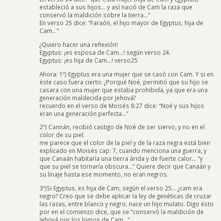
estableció a sus hijos… y así nació de Cam la raza que
conservó la maldición sobre la tierra…”
En verso 25 dice: “Faraón, el hijo mayor de Egyptus, hija de
Cam…”
¿Quiero hacer una reflexión!
Egyptus: ¡es esposa de Cam…! según verso 24.
Egyptus: ¡es hija de Cam…! verso25
Ahora: 1º) Egyptus era una mujer que se casó con Cam. Y si en
éste caso fuera cierto: ¿Porqué Noé, permitió que su hijo se
casara con una mujer que estaba prohibida, ya que era una
generación maldecida por Jehová?
recuerdo en el verso de Moisés 8:27 dice: “Noé y sus hijos
eran una generación perfecta…”
2º) Cannán, recibió castigo de Noé de ser siervo, y no en el
color de su piel.
me parece que el color de la piel y de la raza negra está bien
explicado en Moisés cap: 7, cuando menciona una guerra, y
que Canaán habitaría una tierra árida y de fuerte calor… “y
que su piel se tornaría obscura…” Quiere decir que Canaán y
su linaje hasta ese momento, no eran negros.
3º)Si Egyptus, es hija de Cam, según el verso 25… ¿cam era
negro? Creo que se debe aplicar la ley de genéticas de cruzar
las razas, entre blanco y negro, nace un hijo mulato. Digo ésto
por en el comienzo dice, que se “conservó la maldición de
Jehová por los lomos de Cam…”