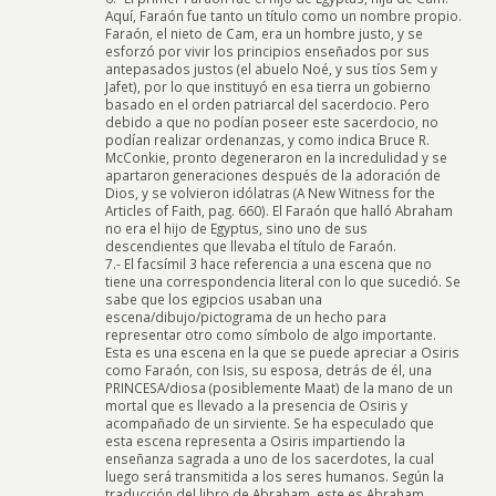
Aquí, Faraón fue tanto un título como un nombre propio.
Faraón, el nieto de Cam, era un hombre justo, y se
esforzó por vivir los principios enseñados por sus
antepasados justos (el abuelo Noé, y sus tíos Sem y
Jafet), por lo que instituyó en esa tierra un gobierno
basado en el orden patriarcal del sacerdocio. Pero
debido a que no podían poseer este sacerdocio, no
podían realizar ordenanzas, y como indica Bruce R.
McConkie, pronto degeneraron en la incredulidad y se
apartaron generaciones después de la adoración de
Dios, y se volvieron idólatras (A New Witness for the
Articles of Faith, pag. 660). El Faraón que halló Abraham
no era el hijo de Egyptus, sino uno de sus
descendientes que llevaba el título de Faraón.
7.- El facsímil 3 hace referencia a una escena que no
tiene una correspondencia literal con lo que sucedió. Se
sabe que los egipcios usaban una
escena/dibujo/pictograma de un hecho para
representar otro como símbolo de algo importante.
Esta es una escena en la que se puede apreciar a Osiris
como Faraón, con Isis, su esposa, detrás de él, una
PRINCESA/diosa (posiblemente Maat) de la mano de un
mortal que es llevado a la presencia de Osiris y
acompañado de un sirviente. Se ha especulado que
esta escena representa a Osiris impartiendo la
enseñanza sagrada a uno de los sacerdotes, la cual
luego será transmitida a los seres humanos. Según la
traducción del libro de Abraham, este es Abraham,