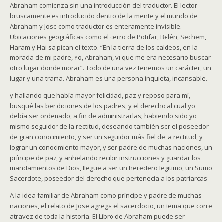
Abraham comienza sin una introducción del traductor. El lector
bruscamente es introducido dentro de la mente y el mundo de
Abraham y Jose como traductor es enteramente invisible.
Ubicaciones geográficas como el cerro de Potifar, Belén, Sechem,
Haram y Hai salpican el texto. “En la tierra de los caldeos, en la
morada de mi padre, Yo, Abraham, vi que me era necesario buscar
otro lugar donde morar”. Todo de una vez tenemos un carácter, un
lugar y una trama. Abraham es una persona inquieta, incansable.
y hallando que había mayor felicidad, paz y reposo para mí,
busqué las bendiciones de los padres, y el derecho al cual yo
debía ser ordenado, a fin de administrarlas; habiendo sido yo
mismo seguidor de la rectitud, deseando también ser el poseedor
de gran conocimiento, y ser un seguidor más fiel de la rectitud, y
lograr un conocimiento mayor, y ser padre de muchas naciones, un
príncipe de paz, y anhelando recibir instrucciones y guardar los
mandamientos de Dios, llegué a ser un heredero legítimo, un Sumo
Sacerdote, poseedor del derecho que pertenecía a los patriarcas
A la idea familiar de Abraham como príncipe y padre de muchas
naciones, el relato de Jose agrega el sacerdocio, un tema que corre
atravez de toda la historia. El Libro de Abraham puede ser