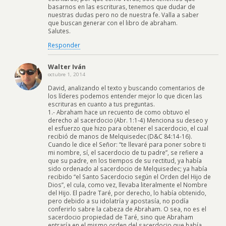
basarnos en las escrituras, tenemos que dudar de
nuestras dudas pero no de nuestra fe. Valla a saber
que buscan generar con el libro de abraham.
Salutes.
Responder
Walter Iván
octubre 1, 2014
David, analizando el texto y buscando comentarios de
los líderes podemos entender mejor lo que dicen las
escrituras en cuanto a tus preguntas.
1.- Abraham hace un recuento de como obtuvo el
derecho al sacerdocio (Abr. 1:1-4) Menciona su deseo y
el esfuerzo que hizo para obtener el sacerdocio, el cual
recibió de manos de Melquisedec (D&C 84:14-16).
Cuando le dice el Señor: “te llevaré para poner sobre ti
mi nombre, sí, el sacerdocio de tu padre”, se refiere a
que su padre, en los tiempos de su rectitud, ya había
sido ordenado al sacerdocio de Melquisedec; ya había
recibido “el Santo Sacerdocio según el Orden del Hijo de
Dios”, el cula, como vez, llevaba literalmente el Nombre
del Hijo. El padre Taré, por derecho, lo había obtenido,
pero debido a su idolatría y apostasía, no podía
conferirlo sabre la cabeza de Abraham. O sea, no es el
sacerdocio propiedad de Taré, sino que Abraham
entraría en el mismo orden del sacerdocio que había