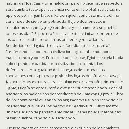
hablan de Noé, Cam y una maldición, pero no dice nada respecto a
servidumbre (esto aparece únicamente en la biblia). Esclavitud no
aparece por ningún lado. El Faraón quien tiene esta maldición no
tiene nada de siervo empobrecido, flojo o deshonesto. El
“estableció su reino y juzgó prudente y rectamente a su pueblo
todos sus días”. El procuro “sinceramente de imitar el orden que
los padres establecieron en las primeras generaciones”.
Bendecido con dignidad real y las “bendiciones de la tierra”,
Faraón fundo la poderosa civilización egipcia afamada por su
magnificencia y poder. En los tiempos de Jose, Egipto se creía había
sido el punto de partida de la civilización occidental. Los
defensores de la igualdad de los negros destacaban las
conexiones con Egipto para probar los logros de África. Su pasaje
favorito de las escrituras era el Salmo 68:31: “Vendrán príncipes de
Egipto; Etiopía se apresurará a extender sus manos hacia Dios.” Al
asociar a los maldecidos descendientes de Cam con Egipto, el Libro
de Abraham corrió cruzando los argumentos usuales respecto a la
inferioridad cultural de los negros y su esclavitud. El libro mostro
un peculiar tipo de pensamiento racial. El tema no era inferioridad
ni servidumbre, si no solo el sacerdocio.
Fue Jose racista en otros contextos? La exclusión de los hombres