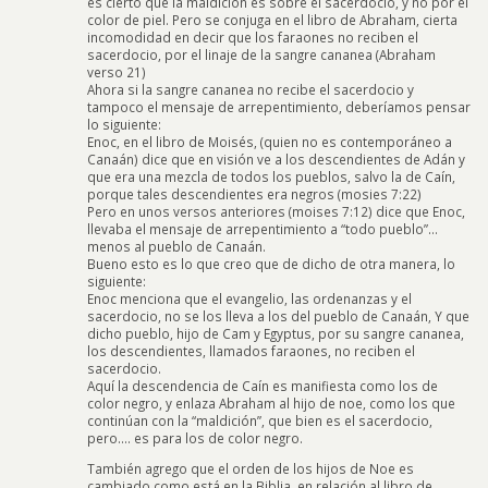
es cierto que la maldición es sobre el sacerdocio, y no por el
color de piel. Pero se conjuga en el libro de Abraham, cierta
incomodidad en decir que los faraones no reciben el
sacerdocio, por el linaje de la sangre cananea (Abraham
verso 21)
Ahora si la sangre cananea no recibe el sacerdocio y
tampoco el mensaje de arrepentimiento, deberíamos pensar
lo siguiente:
Enoc, en el libro de Moisés, (quien no es contemporáneo a
Canaán) dice que en visión ve a los descendientes de Adán y
que era una mezcla de todos los pueblos, salvo la de Caín,
porque tales descendientes era negros (mosies 7:22)
Pero en unos versos anteriores (moises 7:12) dice que Enoc,
llevaba el mensaje de arrepentimiento a “todo pueblo”…
menos al pueblo de Canaán.
Bueno esto es lo que creo que de dicho de otra manera, lo
siguiente:
Enoc menciona que el evangelio, las ordenanzas y el
sacerdocio, no se los lleva a los del pueblo de Canaán, Y que
dicho pueblo, hijo de Cam y Egyptus, por su sangre cananea,
los descendientes, llamados faraones, no reciben el
sacerdocio.
Aquí la descendencia de Caín es manifiesta como los de
color negro, y enlaza Abraham al hijo de noe, como los que
continúan con la “maldición”, que bien es el sacerdocio,
pero…. es para los de color negro.
También agrego que el orden de los hijos de Noe es
cambiado como está en la Biblia, en relación al libro de