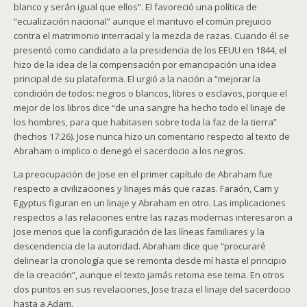
blanco y serán igual que ellos”. El favoreció una política de
“ecualización nacional” aunque el mantuvo el común prejuicio
contra el matrimonio interracial y la mezcla de razas. Cuando él se
presentó como candidato a la presidencia de los EEUU en 1844, el
hizo de la idea de la compensación por emancipación una idea
principal de su plataforma. El urgió a la nación a “mejorar la
condición de todos: negros o blancos, libres o esclavos, porque el
mejor de los libros dice “de una sangre ha hecho todo el linaje de
los hombres, para que habitasen sobre toda la faz de la tierra”
(hechos 17:26). Jose nunca hizo un comentario respecto al texto de
Abraham o implico o denegó el sacerdocio a los negros.
La preocupación de Jose en el primer capítulo de Abraham fue
respecto a civilizaciones y linajes más que razas. Faraón, Cam y
Egyptus figuran en un linaje y Abraham en otro. Las implicaciones
respectos a las relaciones entre las razas modernas interesaron a
Jose menos que la configuración de las líneas familiares y la
descendencia de la autoridad. Abraham dice que “procuraré
delinear la cronología que se remonta desde mí hasta el principio
de la creación”, aunque el texto jamás retoma ese tema. En otros
dos puntos en sus revelaciones, Jose traza el linaje del sacerdocio
hasta a Adam.