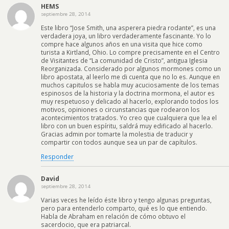
HEMS
septiembre 28, 2014
Este libro “Jose Smith, una asperera piedra rodante”, es una
verdadera joya, un libro verdaderamente fascinante. Yo lo
compre hace algunos años en una visita que hice como
turista a Kirtland, Ohio. Lo compre precisamente en el Centro
de Visitantes de “La comunidad de Cristo”, antigua Iglesia
Reorganizada. Considerado por algunos mormones como un
libro apostata, al leerlo me di cuenta que no lo es. Aunque en
muchos capitulos se habla muy acuciosamente de los temas
espinosos de la historia y la doctrina mormona, el autor es
muy respetuoso y delicado al hacerlo, explorando todos los
motivos, opiniones o circunstancias que rodearon los
acontecimientos tratados. Yo creo que cualquiera que lea el
libro con un buen espíritu, saldrá muy edificado al hacerlo.
Gracias admin por tomarte la molestia de traducir y
compartir con todos aunque sea un par de capítulos.
Responder
David
septiembre 28, 2014
Varias veces he leído éste libro y tengo algunas preguntas,
pero para entenderlo comparto, qué es lo que entiendo.
Habla de Abraham en relación de cómo obtuvo el
sacerdocio, que era patriarcal.