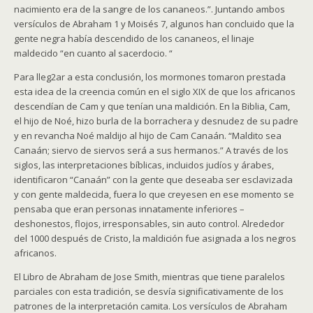
nacimiento era de la sangre de los cananeos.”. Juntando ambos
versículos de Abraham 1 y Moisés 7, algunos han concluido que la
gente negra había descendido de los cananeos, el linaje
maldecido “en cuanto al sacerdocio. “
Para lleg2ar a esta conclusión, los mormones tomaron prestada
esta idea de la creencia común en el siglo XIX de que los africanos
descendían de Cam y que tenían una maldición. En la Biblia, Cam,
el hijo de Noé, hizo burla de la borrachera y desnudez de su padre
y en revancha Noé maldijo al hijo de Cam Canaán. “Maldito sea
Canaán; siervo de siervos será a sus hermanos.” A través de los
siglos, las interpretaciones bíblicas, incluidos judíos y árabes,
identificaron “Canaán” con la gente que deseaba ser esclavizada
y con gente maldecida, fuera lo que creyesen en ese momento se
pensaba que eran personas innatamente inferiores –
deshonestos, flojos, irresponsables, sin auto control. Alrededor
del 1000 después de Cristo, la maldición fue asignada a los negros
africanos.
El Libro de Abraham de Jose Smith, mientras que tiene paralelos
parciales con esta tradición, se desvía significativamente de los
patrones de la interpretación camita. Los versículos de Abraham