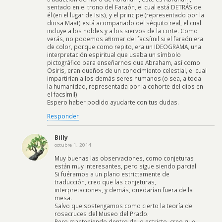
sentado en el trono del Faraón, el cual está DETRÁS de
él (en el lugar de Isis), y el principe (representado por la
diosa Maat) está acompañado del séquito real, el cual
incluye a los nobles y a los siervos de la corte. Como
verás, no podemos afirmar del facsímil si el faraón era
de color, porque como repito, era un IDEOGRAMA, una
interpretación espiritual que usaba un símbolo
pictográfico para enseñarnos que Abraham, así como
Osiris, eran dueños de un conocimiento celestial, el cual
impartirían a los demás seres humanos (o sea, a toda
la humanidad, representada por la cohorte del dios en
el facsímil)
Espero haber podido ayudarte con tus dudas.
Responder
Billy
octubre 1, 2014
Muy buenas las observaciones, como conjeturas
están muy interesantes, pero sigue siendo parcial.
Si fuéramos a un plano estrictamente de
traducción, creo que las conjeturas,
interpretaciones, y demás, quedarían fuera de la
mesa.
Salvo que sostengamos como cierto la teoría de
rosacruces del Museo del Prado.
Pero manteniendo dentro de lo estricto, creo que