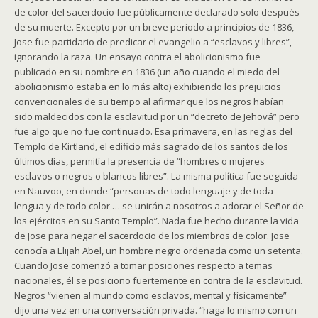
de color del sacerdocio fue públicamente declarado solo después
de su muerte. Excepto por un breve periodo a principios de 1836,
Jose fue partidario de predicar el evangelio a “esclavos y libres”,
ignorando la raza. Un ensayo contra el abolicionismo fue
publicado en su nombre en 1836 (un año cuando el miedo del
abolicionismo estaba en lo más alto) exhibiendo los prejuicios
convencionales de su tiempo al afirmar que los negros habían
sido maldecidos con la esclavitud por un “decreto de Jehová” pero
fue algo que no fue continuado. Esa primavera, en las reglas del
Templo de Kirtland, el edificio más sagrado de los santos de los
últimos días, permitía la presencia de “hombres o mujeres
esclavos o negros o blancos libres”. La misma política fue seguida
en Nauvoo, en donde “personas de todo lenguaje y de toda
lengua y de todo color … se unirán a nosotros a adorar el Señor de
los ejércitos en su Santo Templo”. Nada fue hecho durante la vida
de Jose para negar el sacerdocio de los miembros de color. Jose
conocía a Elijah Abel, un hombre negro ordenada como un setenta.
Cuando Jose comenzó a tomar posiciones respecto a temas
nacionales, él se posiciono fuertemente en contra de la esclavitud.
Negros “vienen al mundo como esclavos, mental y físicamente”
dijo una vez en una conversación privada. “haga lo mismo con un