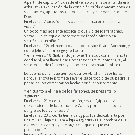
A partir de capítulo 1º, desde el verso 5 y en adelante, da una
exhaustiva explicación de la condición caída y pecaminosa de
sus padres, apartados de toda justicia y mandamientos de
Dios.
En el verso 7 dice: “que los padres intentaron quitarle la
vida…”
Un poco mas adelante explica lo que vio de los faraones.
Verso 10 dice: “que el sacerdote de faraón,ofreció en
sacrificio a un niño..”
En el verso 12: “el intento que hubo de sacrificar a Abraham, y
cómo Jehová lo protege y lo libera.
Y en el verso 18: (hablando Jehová) “He aquí, con mi mano te
conduciré, y te llevaré para poner sobre ti mi nombre, sí, el
sacerdocio de tú padre, y mi poder descansará sobre tí..”
Lo que no se, en qué tiempo escribe Abraham éste libro.
Porque Jehová le promete llevar el sacerdocio de su padre, a
pesar de los comentarios hecho por él anteriormente.
Y en cuanto a el linaje de los faraones, se presenta lo
siguiente:
En el verso 21 dice. “que el faraón, rey de Egipoto era
descendiente de los lomos de Cam, y por nacimiento de la
sangre de los cananeos…”
En el verso 23 dice: “la tierra de Egipto fue descubierta por
una mujer… hija de Cam e hija e Egyptus /es el nombre de la
esposa de Cam?)… y que significa aquello que está
prohibido…”
En verso 24 dice: “que ésta mujer (hija de Cam y Egyptus)