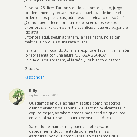
En verso 26 dice: “Faraón siendo un hombre justo, juzgó
prudentemente y rectamente a su pueblo…. de imitar el
orden de los patriarcas, aún desde el reinado de Adán…”
¿Como puede decir abraham esto, si en unos versos
anteriores, el Faraón permitía sacrificios, que era pagano e
idólatra?
Entonces aquí, según abraham, la raza negra, no es tan
maldita, sino que es una raza buena.
Para terminar, cuando Abraham explica el facsímil, al faraón
lo representa con una figura “DE RAZA BLANCA”.
En que queda Abraham, el faraón: ¿Era blanco o negro?
Gracias.
Responder
Billy
septiembre 29, 2014
Quedamos en que abraham estaba como nosotros
cuando vinimos de españa. Y si esto no te alcanza te lo
explico mejor, abraham estaba mas perdido que turco
en la neblina. Desde el punto de vista histórico.
Saliendo del humor, muy buena tu observación,
debidamente documentada solamente en las
escrituras, por que como veras, solo tenemos que