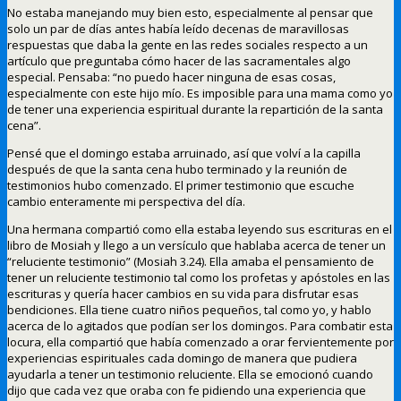
No estaba manejando muy bien esto, especialmente al pensar que
solo un par de días antes había leído decenas de maravillosas
respuestas que daba la gente en las redes sociales respecto a un
artículo que preguntaba cómo hacer de las sacramentales algo
especial. Pensaba: “no puedo hacer ninguna de esas cosas,
especialmente con este hijo mío. Es imposible para una mama como yo
de tener una experiencia espiritual durante la repartición de la santa
cena”.
Pensé que el domingo estaba arruinado, así que volví a la capilla
después de que la santa cena hubo terminado y la reunión de
testimonios hubo comenzado. El primer testimonio que escuche
cambio enteramente mi perspectiva del día.
Una hermana compartió como ella estaba leyendo sus escrituras en el
libro de Mosiah y llego a un versículo que hablaba acerca de tener un
“reluciente testimonio” (Mosiah 3.24). Ella amaba el pensamiento de
tener un reluciente testimonio tal como los profetas y apóstoles en las
escrituras y quería hacer cambios en su vida para disfrutar esas
bendiciones. Ella tiene cuatro niños pequeños, tal como yo, y hablo
acerca de lo agitados que podían ser los domingos. Para combatir esta
locura, ella compartió que había comenzado a orar fervientemente por
experiencias espirituales cada domingo de manera que pudiera
ayudarla a tener un testimonio reluciente. Ella se emocionó cuando
dijo que cada vez que oraba con fe pidiendo una experiencia que