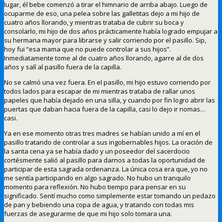
lugar, él bebe comenzó a tirar el himnario de arriba abajo. Luego de
ocuparme de eso, una pelea sobre las galletitas dejo a mi hijo de
cuatro años llorando, y mientras trataba de cubrir su boca y
consolarlo, mi hijo de dos años prácticamente había logrado empujar a
su hermana mayor para librarse y salir corriendo por el pasillo. Sip,
hoy fui “esa mama que no puede controlar a sus hijos”.
Inmediatamente tome al de cuatro años llorando, agarre al de dos
años y salí al pasillo fuera de la capilla.
No se calmó una vez fuera. En el pasillo, mi hijo estuvo corriendo por
todos lados para escapar de mi mientras trataba de rallar unos
papeles que había dejado en una silla, y cuando por fin logro abrir las
puertas que daban hacia fuera de la capilla, casi lo dejo ir nomas…
casi.
Ya en ese momento otras tres madres se habían unido a mí en el
pasillo tratando de controlar a sus ingobernables hijos. La oración de
la santa cena ya se había dado y un poseedor del sacerdocio
cortésmente salió al pasillo para darnos a todas la oportunidad de
participar de esta sagrada ordenanza. La única cosa era que, yo no
me sentía participando en algo sagrado. No hubo un tranquilo
momento para reflexión. No hubo tiempo para pensar en su
significado. Sentí mucho como simplemente estar tomando un pedazo
de pan y bebiendo una copa de agua, y tratando con todas mis
fuerzas de asegurarme de que mi hijo solo tomara una.