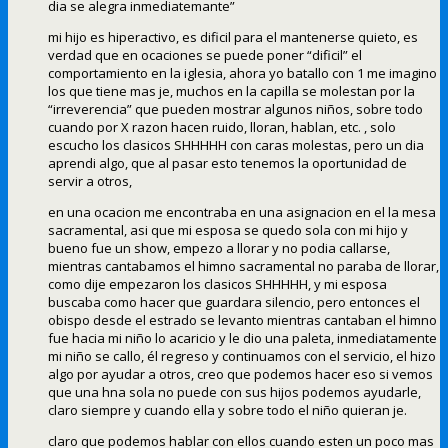
dia se alegra inmediatemante”
mi hijo es hiperactivo, es dificil para el mantenerse quieto, es
verdad que en ocaciones se puede poner “dificil” el
comportamiento en la iglesia, ahora yo batallo con 1 me imagino
los que tiene mas je, muchos en la capilla se molestan por la
“irreverencia” que pueden mostrar algunos niños, sobre todo
cuando por X razon hacen ruido, lloran, hablan, etc. , solo
escucho los clasicos SHHHHH con caras molestas, pero un dia
aprendi algo, que al pasar esto tenemos la oportunidad de
servir a otros,
en una ocacion me encontraba en una asignacion en el la mesa
sacramental, asi que mi esposa se quedo sola con mi hijo y
bueno fue un show, empezo a llorar y no podia callarse,
mientras cantabamos el himno sacramental no paraba de llorar,
como dije empezaron los clasicos SHHHHH, y mi esposa
buscaba como hacer que guardara silencio, pero entonces el
obispo desde el estrado se levanto mientras cantaban el himno
fue hacia mi niño lo acaricio y le dio una paleta, inmediatamente
mi niño se callo, él regreso y continuamos con el servicio, el hizo
algo por ayudar a otros, creo que podemos hacer eso si vemos
que una hna sola no puede con sus hijos podemos ayudarle,
claro siempre y cuando ella y sobre todo el niño quieran je.
claro que podemos hablar con ellos cuando esten un poco mas