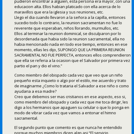
pudieron encontrar a alguien, esta persona era mayor, con una
educacion alta. Ellos habian platicado con ella acerca de lo
maravillos que era la iglesia y sus reuniones, etc.
Llego el dia cuando llevaron a la señora a la capilla, entonces
sucedio todo lo contrario, la reunion sacramentan no fue lo
reverente que esperaban, niños llorando, murmullos, etc.
Ellos al terminar la reunion dominical, se disculparon por lo
desordenada que habia sido la reunion sacramental, ella no
habia mencionado nada en todo ese tiempo, entonces en ese
momento, ellas les dijo, SUPONGO QUE LA PRIMERA REUNION
SACRAMENTAL NO FUE PERFECTA, entonces ellos comprendieron
que ella se referia a la ocasion que el Salvador por primera vez
partio el pan y dio el vino.”
Como miembro del obispado cada vez que veo que un niño
pequeño esta inquieto o algo por el estilo, me acuerdo y trato
de imaginarme ¿Como lo trataria el Salvador a ese niño o como
ayudaria a esa madre?
Creo que debemos ser mas cristianos en ese aspecto, eso si,
como miembro del obispado y cada vez que me toca dirigir, les
digo a los hermanos que apaguen su celular o que lo ponga en
modo de vibrar cada vez que vamos a entonar el himno
sacramental.
El segundo punto que comento es que nunca he entendido
porque muchos miembros dicen algo asi “El servicio