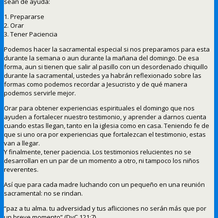
sean de ayuda:
1. Prepararse
2. Orar
3. Tener Paciencia
Podemos hacer la sacramental especial si nos preparamos para esta
durante la semana o aun durante la mañana del domingo. De esa
forma, aun si tienen que salir al pasillo con un desordenado chiquillo
durante la sacramental, ustedes ya habrán reflexionado sobre las
formas como podemos recordar a Jesucristo y de qué manera
podemos servirle mejor.
Orar para obtener experiencias espirituales el domingo que nos
ayuden a fortalecer nuestro testimonio, y aprender a darnos cuenta
cuando estas llegan, tanto en la iglesia como en casa. Teniendo fe de
que si uno ora por experiencias que fortalezcan el testimonio, estas
van a llegar.
Y finalmente, tener paciencia. Los testimonios relucientes no se
desarrollan en un par de un momento a otro, ni tampoco los niños
reverentes.
Así que para cada madre luchando con un pequeño en una reunión
sacramental: no se rindan.
“paz a tu alma. tu adversidad y tus aflicciones no serán más que por
un breve momento” (DyC 121:7)