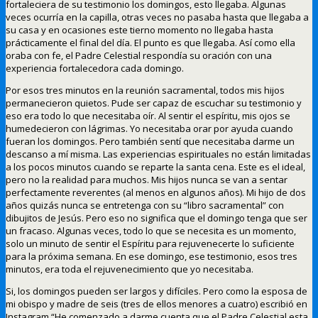
fortaleciera de su testimonio los domingos, esto llegaba. Algunas
veces ocurría en la capilla, otras veces no pasaba hasta que llegaba a
su casa y en ocasiones este tierno momento no llegaba hasta
prácticamente el final del día. El punto es que llegaba. Así como ella
oraba con fe, el Padre Celestial respondía su oración con una
experiencia fortalecedora cada domingo.
Por esos tres minutos en la reunión sacramental, todos mis hijos
permanecieron quietos. Pude ser capaz de escuchar su testimonio y
eso era todo lo que necesitaba oír. Al sentir el espíritu, mis ojos se
humedecieron con lágrimas. Yo necesitaba orar por ayuda cuando
fueran los domingos. Pero también sentí que necesitaba darme un
descanso a mí misma. Las experiencias espirituales no están limitadas
a los pocos minutos cuando se reparte la santa cena. Este es el ideal,
pero no la realidad para muchos. Mis hijos nunca se van a sentar
perfectamente reverentes (al menos en algunos años). Mi hijo de dos
años quizás nunca se entretenga con su “libro sacramental” con
dibujitos de Jesús. Pero eso no significa que el domingo tenga que ser
un fracaso. Algunas veces, todo lo que se necesita es un momento,
solo un minuto de sentir el Espíritu para rejuvenecerte lo suficiente
para la próxima semana. En ese domingo, ese testimonio, esos tres
minutos, era toda el rejuvenecimiento que yo necesitaba.
Si, los domingos pueden ser largos y difíciles. Pero como la esposa de
mi obispo y madre de seis (tres de ellos menores a cuatro) escribió en
Instagram “He comenzado a darme cuenta que el Padre Celestial esta