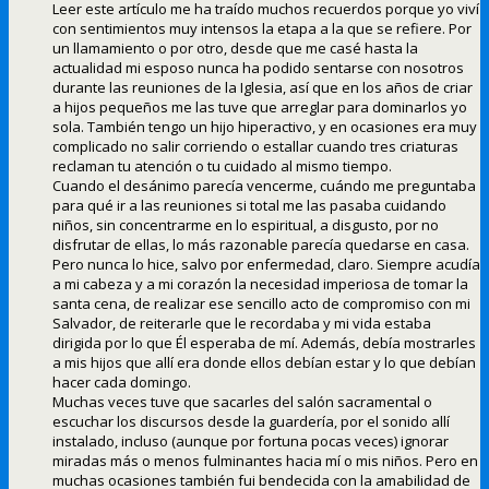
Leer este artículo me ha traído muchos recuerdos porque yo viví
con sentimientos muy intensos la etapa a la que se refiere. Por
un llamamiento o por otro, desde que me casé hasta la
actualidad mi esposo nunca ha podido sentarse con nosotros
durante las reuniones de la Iglesia, así que en los años de criar
a hijos pequeños me las tuve que arreglar para dominarlos yo
sola. También tengo un hijo hiperactivo, y en ocasiones era muy
complicado no salir corriendo o estallar cuando tres criaturas
reclaman tu atención o tu cuidado al mismo tiempo.
Cuando el desánimo parecía vencerme, cuándo me preguntaba
para qué ir a las reuniones si total me las pasaba cuidando
niños, sin concentrarme en lo espiritual, a disgusto, por no
disfrutar de ellas, lo más razonable parecía quedarse en casa.
Pero nunca lo hice, salvo por enfermedad, claro. Siempre acudía
a mi cabeza y a mi corazón la necesidad imperiosa de tomar la
santa cena, de realizar ese sencillo acto de compromiso con mi
Salvador, de reiterarle que le recordaba y mi vida estaba
dirigida por lo que Él esperaba de mí. Además, debía mostrarles
a mis hijos que allí era donde ellos debían estar y lo que debían
hacer cada domingo.
Muchas veces tuve que sacarles del salón sacramental o
escuchar los discursos desde la guardería, por el sonido allí
instalado, incluso (aunque por fortuna pocas veces) ignorar
miradas más o menos fulminantes hacia mí o mis niños. Pero en
muchas ocasiones también fui bendecida con la amabilidad de