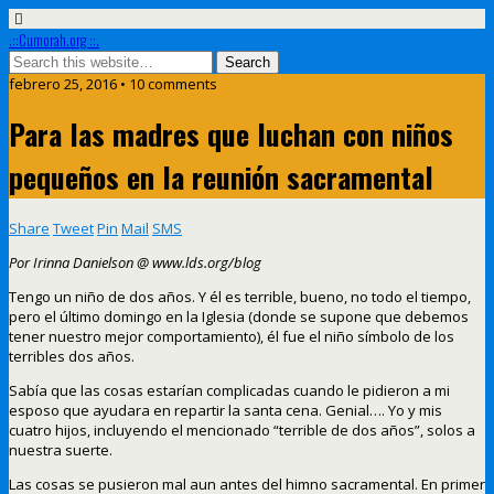
.::Cumorah.org ::.
febrero 25, 2016 • 10 comments
Para las madres que luchan con niños
pequeños en la reunión sacramental
Share
Tweet
Pin
Mail
SMS
Por Irinna Danielson @ www.lds.org/blog
Tengo un niño de dos años. Y él es terrible, bueno, no todo el tiempo,
pero el último domingo en la Iglesia (donde se supone que debemos
tener nuestro mejor comportamiento), él fue el niño símbolo de los
terribles dos años.
Sabía que las cosas estarían complicadas cuando le pidieron a mi
esposo que ayudara en repartir la santa cena. Genial…. Yo y mis
cuatro hijos, incluyendo el mencionado “terrible de dos años”, solos a
nuestra suerte.
Las cosas se pusieron mal aun antes del himno sacramental. En primer