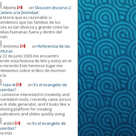
Alberto
on
Skousen discurso 2:
Camino a la Divinidad
a teoría que es razonable si
tendemos que las familias de los
oses es tan diversa y grande como las
milias humanas fuera y dentro del
ndo
Anónimo
on
Referencia de las
rituras
y 22 de junio 2026 me encuentro
endo esta historia de lehi y estoy en el
ro mirando Este hermoso lugar mis
ntimientos sobre el libro de mormón
e la
Havi AI
on
Es el evangelio de
quierdas?
s someone interested in creativity and
esentation tools, I recently came across
i AI slide generator, and it looks like a
omising platform for creating
ualisations and slides quickly using
antilol
on
Es el evangelio de
quierdas?
ora más