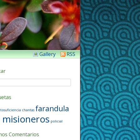
Gallery
RSS
car
uetas
farandula
tosuficiencia
chantas
misioneros
policial
mos Comentarios