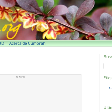
SUD
Acerca de Cumorah
Bus
Etiq
Au
Ulti