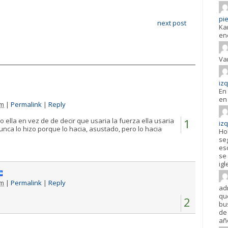
pie
next post
Ka
en
Va
iz
En 
en 
pm
|
Permalink
|
Reply
 ella en vez de de decir que usaria la fuerza ella usaria
1
iz
nunca lo hizo porque lo hacia, asustado, pero lo hacia
Ho
se
es
se 
igl
pm
|
Permalink
|
Reply
ad
qu
2
bu
de 
añ