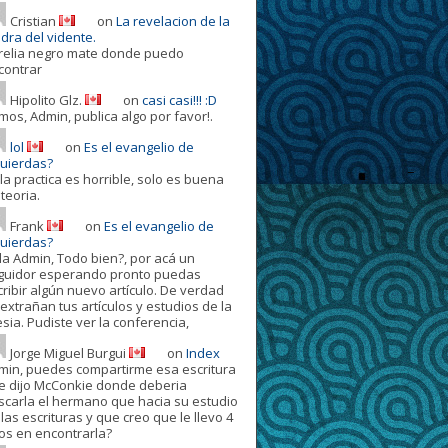
Cristian
on
La revelacion de la
dra del vidente.
relia negro mate donde puedo
contrar
Hipolito Glz.
on
casi casi!!! :D
mos, Admin, publica algo por favor!.
lol
on
Es el evangelio de
quierdas?
la practica es horrible, solo es buena
teoria.
Frank
on
Es el evangelio de
quierdas?
la Admin, Todo bien?, por acá un
guidor esperando pronto puedas
cribir algún nuevo artículo. De verdad
extrañan tus artículos y estudios de la
esia. Pudiste ver la conferencia,
Jorge Miguel Burgui
on
Index
min, puedes compartirme esa escritura
e dijo McConkie donde deberia
scarla el hermano que hacia su estudio
las escrituras y que creo que le llevo 4
os en encontrarla?