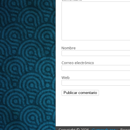
Nombre
Correo electrónico
Web
Copyright ©
2026
.::Cumorah.org ::.
.
Powe