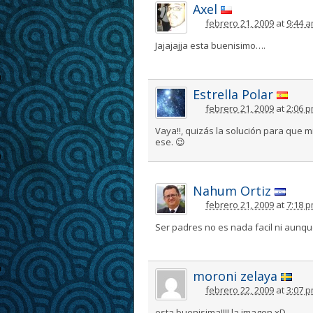
Axel
febrero 21, 2009
at
9:44 
Jajajajja esta buenisimo….
Estrella Polar
febrero 21, 2009
at
2:06 
Vaya!!, quizás la solución para que 
ese. 😉
Nahum Ortiz
febrero 21, 2009
at
7:18 
Ser padres no es nada facil ni aunq
moroni zelaya
febrero 22, 2009
at
3:07 
esta buenisima!!!! la imagen xD