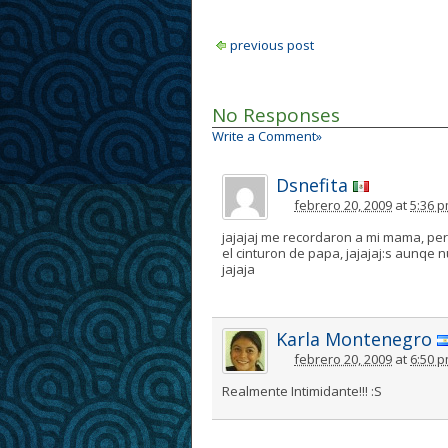
previous post
No Responses
Write a Comment»
Dsnefita
febrero 20, 2009
at
5:36 
jajajaj me recordaron a mi mama, pero
el cinturon de papa, jajajaj:s aunqe 
jajaja
Karla Montenegro
febrero 20, 2009
at
6:50 
Realmente Intimidante!!! :S