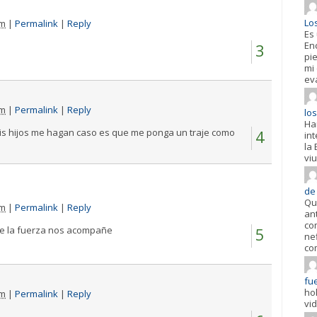
Lo
am
|
Permalink
|
Reply
Es
En
3
pi
mi
ev
pm
|
Permalink
|
Reply
los
Ha
mis hijos me hagan caso es que me ponga un traje como
4
in
la 
viu
de
Qu
pm
|
Permalink
|
Reply
an
co
ue la fuerza nos acompañe
5
ne
co
fue
ho
pm
|
Permalink
|
Reply
vi