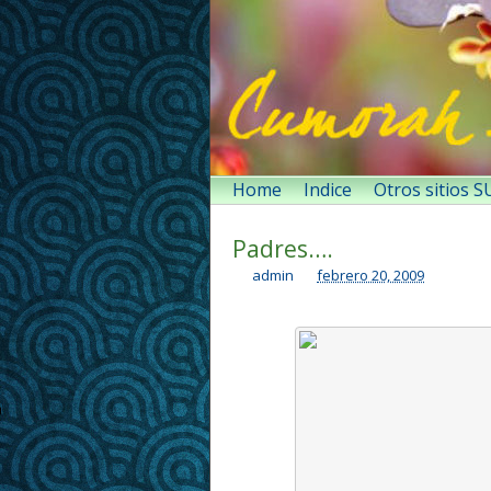
Home
Indice
Otros sitios 
Padres….
admin
febrero 20, 2009