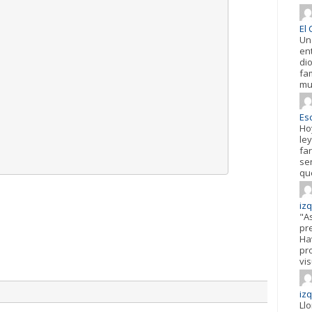
El 
Un
en
di
fa
mu
Esc
Ho
ley
fa
se
qu
iz
"A
pr
Hav
pr
vis
iz
Ll