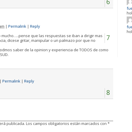
6
fue
ho
 am
|
Permalink
|
Reply
fue
ho
mucho…..pense que las respuestas se iban a dirigir mas
7
ncia, dicese gritar, manipular o un palmazo por que no
podmos saber de la opinion y experiencia de TODOS de como
 SUD.
|
Permalink
|
Reply
8
será publicada.
Los campos obligatorios están marcados con
*