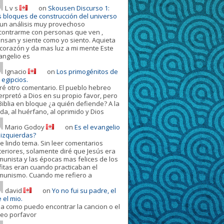
L v s
on
Skousen Discurso 1:
s bloques de construcción del universo
 un análisis muy provechoso
contrarme con personas que ven ,
ensan y siente como yo siento. Aquieta
 corazón y da mas luz a mi mente Este
angelio es
Ignacio
on
Los primogénitos de
 egipcios.
ré otro comentario. El pueblo hebreo
terpretó a Dios en su propio favor, pero
Biblia en bloque ¿a quién defiende? A la
da, al huérfano, al oprimido y Dios
Mario Godoy
on
Es el evangelio
 izquierdas?
e lindo tema. Sin leer comentarios
teriores, solamente diré que Jesús era
munista y las épocas mas felices de los
fitas eran cuando practicaban el
munismo. Cuando me refiero a
david
on
Yo no fui su padre, el
 el mio.
la como puedo encontrar la cancion o el
deo porfavor