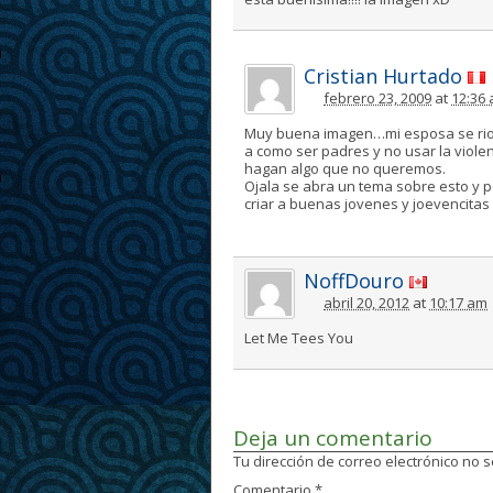
Cristian Hurtado
febrero 23, 2009
at
12:36
Muy buena imagen…mi esposa se rio 
a como ser padres y no usar la viole
hagan algo que no queremos.
Ojala se abra un tema sobre esto y 
criar a buenas jovenes y joevencitas
NoffDouro
abril 20, 2012
at
10:17 am
Let Me Tees You
Deja un comentario
Tu dirección de correo electrónico no 
Comentario
*