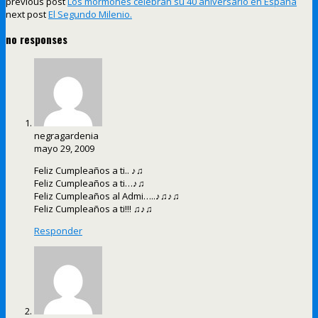
previous post
Los mormones celebran su 40 aniversario en España
next post
El Segundo Milenio.
no responses
negragardenia
mayo 29, 2009
Feliz Cumpleaños a ti.. ♪♫
Feliz Cumpleaños a ti…♪♫
Feliz Cumpleaños al Admi…..♪♫♪♫
Feliz Cumpleaños a ti!!! ♫♪♫
Responder