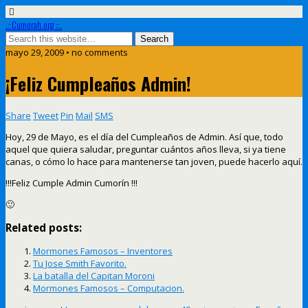
.::Cumorah.org ::.
mayo 29, 2009 • no comments
¡Feliz Cumpleaños Admin!
Share
Tweet
Pin
Mail
SMS
Hoy, 29 de Mayo, es el día del Cumpleaños de Admin. Así que, todo
aquel que quiera saludar, preguntar cuántos años lleva, si ya tiene
canas, o cómo lo hace para mantenerse tan joven, puede hacerlo aquí.
!!!Feliz Cumple Admin Cumorín !!!
🙂
Related posts:
Mormones Famosos – Inventores
Tu Jose Smith Favorito.
La batalla del Capitan Moroni
Mormones Famosos – Computacion.