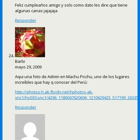
Feliz cumpleaños amigo y solo como dato les dire que tiene
algunas canas jajajaja
Responder
Barbi
mayo 29, 2009
Aqui una foto de Admin en Machu Picchu, uno de los lugares
increíbles que hay q conocer del Perú:
http://photos-h.ak.fbcdn.net/hphotos-ak-
snc1/hs030.snc1/4296_1180047620606_1210629425_517199_263354
Responder