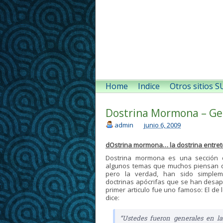
Home
Indice
Otros sitios 
Dostrina Mormona – Gen
admin
junio 6, 2009
dOstrina mormona… la dostrina entre
Dostrina mormona es una sección
algunos temas que muchos piensan q
pero la verdad, han sido simple
doctrinas apócrifas que se han desap
primer articulo fue uno famoso: El de l
dice:
“Ustedes fueron generales en la 