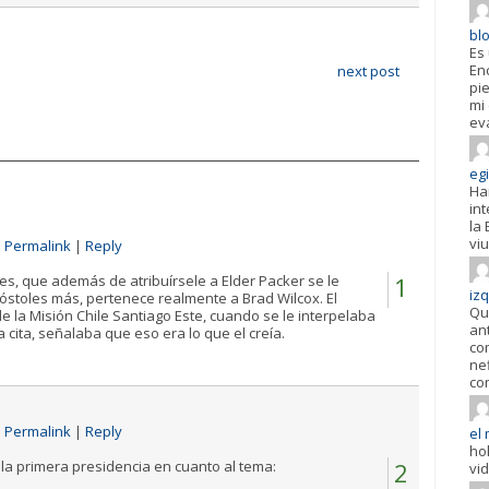
bl
Es
En
next post
pi
mi
ev
egi
Ha
in
la 
viu
|
Permalink
|
Reply
es, que además de atribuírsele a Elder Packer se le
1
iz
óstoles más, pertenece realmente a Brad Wilcox. El
Qu
e la Misión Chile Santiago Este, cuando se le interpelaba
an
cita, señalaba que eso era lo que el creía.
co
ne
co
|
Permalink
|
Reply
el 
ho
 la primera presidencia en cuanto al tema:
2
vi