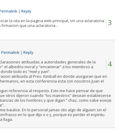
Permalink
|
Reply
locar la cita en la pagina web principal, sin una aclaratoria
3
 firmacion que una aclaratoria…
|
Permalink
|
Reply
claraciones atribuidas a autoridades generales de la
4
ar” el albedrio moral y “encaminar” a los miembros a
donde todo es “miel y pan”.
cion atribuida al Pres. Kimball en donde aseguran que en
“hermanos, en esta conferencia esta con nosotros Juan el
ngun referencia al respecto. Esto me hace pensar de que
e otros dijeron cuando “los maestros” desean establecerse
labanzas de los hombres y que digan ” chaz, como sabe ese(a)
e”,
e bautice. En lo personal jamas cito algo de alguien sin el
nfrasco en lo que dijo x o y, porque es perder el espiritu.
a llaga.