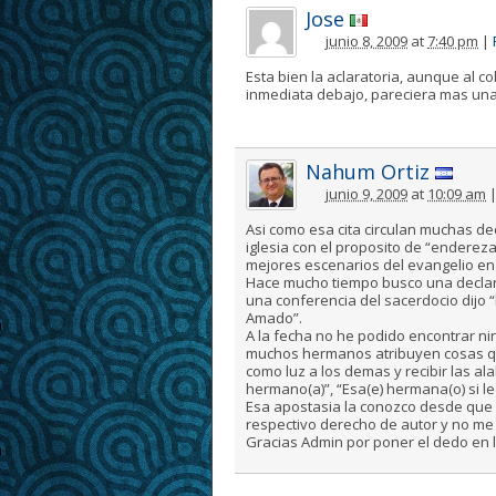
Jose
junio 8, 2009
at
7:40 pm
|
Esta bien la aclaratoria, aunque al co
inmediata debajo, pareciera mas una
Nahum Ortiz
junio 9, 2009
at
10:09 am
Asi como esa cita circulan muchas de
iglesia con el proposito de “enderez
mejores escenarios del evangelio en 
Hace mucho tiempo busco una declara
una conferencia del sacerdocio dijo 
Amado”.
A la fecha no he podido encontrar ni
muchos hermanos atribuyen cosas qu
como luz a los demas y recibir las a
hermano(a)”, “Esa(e) hermana(o) si le
Esa apostasia la conozco desde que m
respectivo derecho de autor y no me e
Gracias Admin por poner el dedo en l