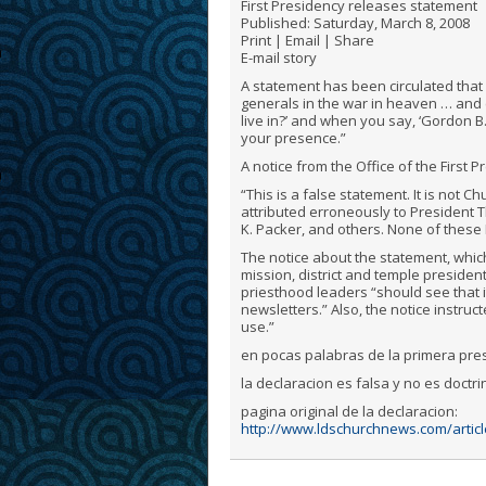
First Presidency releases statement
Published: Saturday, March 8, 2008
Print | Email | Share
E-mail story
A statement has been circulated that 
generals in the war in heaven … and (
live in?’ and when you say, ‘Gordon B. 
your presence.”
A notice from the Office of the First 
“This is a false statement. It is not 
attributed erroneously to President 
K. Packer, and others. None of these
The notice about the statement, which
mission, district and temple presiden
priesthood leaders “should see that it
newsletters.” Also, the notice instru
use.”
en pocas palabras de la primera pre
la declaracion es falsa y no es doctrin
pagina original de la declaracion:
http://www.ldschurchnews.com/articl