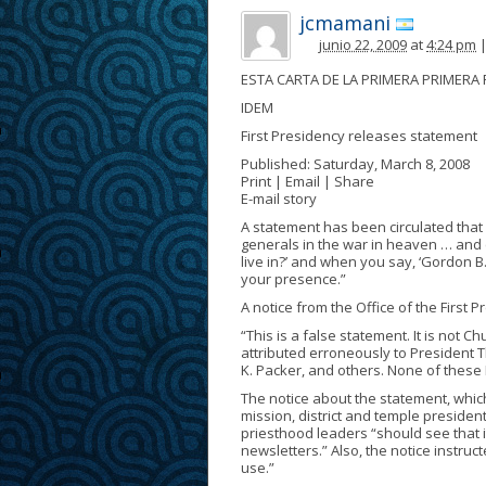
jcmamani
junio 22, 2009
at
4:24 pm
ESTA CARTA DE LA PRIMERA PRIMERA 
IDEM
First Presidency releases statement
Published: Saturday, March 8, 2008
Print | Email | Share
E-mail story
A statement has been circulated that 
generals in the war in heaven … and (
live in?’ and when you say, ‘Gordon B. 
your presence.”
A notice from the Office of the First 
“This is a false statement. It is not 
attributed erroneously to President 
K. Packer, and others. None of these
The notice about the statement, which
mission, district and temple presiden
priesthood leaders “should see that it
newsletters.” Also, the notice instru
use.”