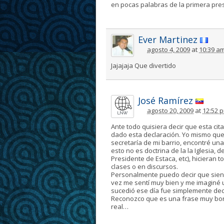
en pocas palabras de la primera pre
Ever Martinez
agosto 4, 2009
at
10:39 a
Jajajaja Que divertido
José Ramírez
agosto 20, 2009
at
12:52 
Ante todo quisiera decir que esta ci
dado esta declaración. Yo mismo qu
secretaría de mi barrio, encontré u
esto no es doctrina de la la Iglesia, 
Presidente de Estaca, etc), hicieran
clases o en discursos.
Personalmente puedo decir que sien
vez me sentí muy bien y me imaginé u
sucedió ese día fue simplemente decid
Reconozco que es una frase muy bonit
real…