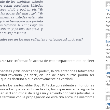
o de los espíritus, estarán
s estan asociados. Ustedes
oca vivió y podrán oir: “Yo
Ca
as aguas del mar rojo”, “Yo
Un
 mientras ustedes estén ahi
en
 ¿En el tiempo de que profeta
di
an “Gordon B. Hinckley” un
fa
tíbulo y pasillo del cielo, y
mu
 ante su presencia.
años por ser los mas valientes y virtuosos, ¿Aun lo son?.
Esc
Ho
ley
fa
se
??. Mas información acerca de esta “impactante” cita en “leer
qu
aristas y misioneros “de poder”, la cita anterior es totalmente
iz
rdad revelada (es decir, en una de esas quizas podria ser
"A
que es doctrina o que efectivamente es verdad).
pr
Hav
ntre los santos, elder Boyd K. Packer, presidente en funciones
pr
no a los que se atribuye la cita, tuvo que enviar la siguiente
vis
n el diario oficial de la Iglesia y enviado por carta (oficiales) a
 de terminar con la propagacion de esta cita entre los miembros
iz
Ll