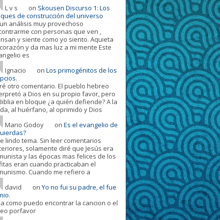
L v s
on
Skousen Discurso 1: Los
oques de construcción del universo
 un análisis muy provechoso
contrarme con personas que ven ,
ensan y siente como yo siento. Aquieta
 corazón y da mas luz a mi mente Este
angelio es
Ignacio
on
Los primogénitos de los
pcios.
ré otro comentario. El pueblo hebreo
terpretó a Dios en su propio favor, pero
Biblia en bloque ¿a quién defiende? A la
da, al huérfano, al oprimido y Dios
Mario Godoy
on
Es el evangelio de
quierdas?
e lindo tema. Sin leer comentarios
teriores, solamente diré que Jesús era
munista y las épocas mas felices de los
fitas eran cuando practicaban el
munismo. Cuando me refiero a
david
on
Yo no fui su padre, el fue
mio.
la como puedo encontrar la cancion o el
deo porfavor