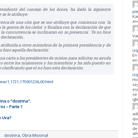
residente del consejo de los doces, ha dado la siguiente
pie
 se le atribuye:
Ka
en
erca de una cita que se me atribuye que comienza con ´la
la guerra de los cielos´ y finaliza con la declaración de que
 la concurrencia se inclinaran en su presencia´. Yo no hice
Va
 declaración.
 atribuida a otros miembros de la primera presidencia y de
 hizo aquella declaración`
iz
En 
a carta a los presidentes de mision para solicitar su ayuda
en 
nto entre los misioneros y los miembros y ha sido puesto en
 clarificando que el no hizo esta declaración.
iz
Ho
ew/1,1721,175001236,00.html
se
es
se 
igl
ina o "dostrina".
os – Parte 1
ad
e Uva?
qu
bu
de 
añ
dostrina
,
Obra Misional