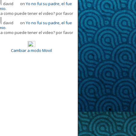
david
on
Yo no fui su padre, el fue
mio.
la como puede tener el video? por favor
david
on
Yo no fui su padre, el fue
mio.
la como puede tener el video? por favor
Cambiar a modo Movil