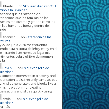
Alberto
on
Skousen discurso 2: El
mino a la Divinidad
a teoría que es razonable si
tendemos que las familias de los
oses es tan diversa y grande como las
milias humanas fuera y dentro del
ndo
Anónimo
on
Referencia de las
rituras
y 22 de junio 2026 me encuentro
endo esta historia de lehi y estoy en el
ro mirando Este hermoso lugar mis
ntimientos sobre el libro de mormón
e la
Havi AI
on
Es el evangelio de
quierdas?
s someone interested in creativity and
esentation tools, I recently came across
i AI slide generator, and it looks like a
omising platform for creating
ualisations and slides quickly using
antilol
on
Es el evangelio de
quierdas?
ora más