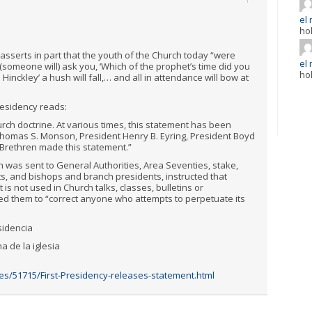
el 
ho
asserts in part that the youth of the Church today “were
el 
someone will) ask you, ‘Which of the prophet’s time did you
ho
Hinckley’ a hush will fall,… and all in attendance will bow at
Presidency reads:
Church doctrine. At various times, this statement has been
Thomas S. Monson, President Henry B. Eyring, President Boyd
 Brethren made this statement.”
 was sent to General Authorities, Area Seventies, stake,
ts, and bishops and branch presidents, instructed that
 is not used in Church talks, classes, bulletins or
cted them to “correct anyone who attempts to perpetuate its
sidencia
a de la iglesia
es/51715/First-Presidency-releases-statement.html