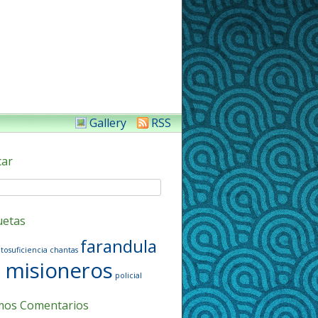
Gallery
RSS
car
uetas
farandula
tosuficiencia
chantas
misioneros
policial
mos Comentarios