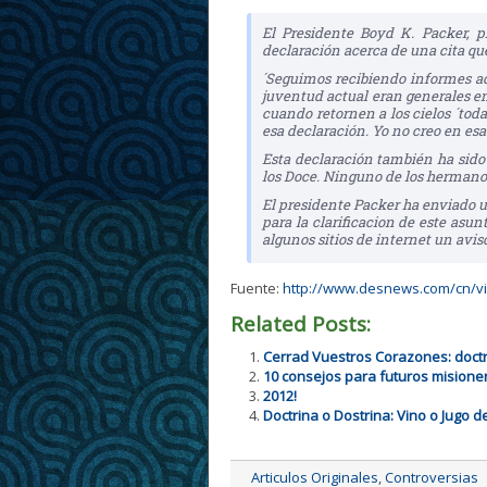
El Presidente Boyd K. Packer, p
declaración acerca de una cita que
´Seguimos recibiendo informes ac
juventud actual eran generales en 
cuando retornen a los cielos ´toda
esa declaración. Yo no creo en esa
Esta declaración también ha sido
los Doce. Ninguno de los hermanos
El presidente Packer ha enviado un
para la clarificacion de este asu
algunos sitios de internet un aviso
Fuente:
http://www.desnews.com/cn/vi
Related Posts:
Cerrad Vuestros Corazones: doctr
10 consejos para futuros misioner
2012!
Doctrina o Dostrina: Vino o Jugo d
Articulos Originales
,
Controversias