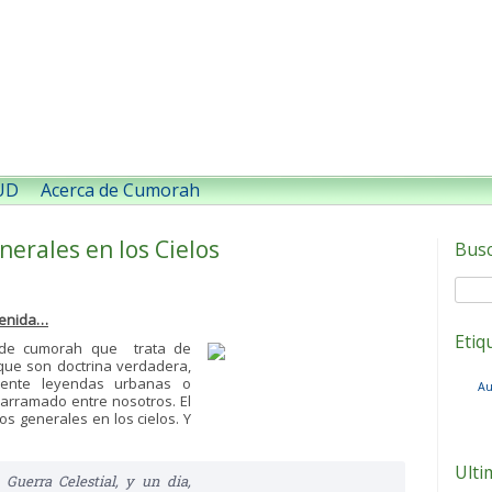
SUD
Acerca de Cumorah
erales en los Cielos
Bus
tenida…
Etiq
 de cumorah que trata de
ue son doctrina verdadera,
mente leyendas urbanas o
Au
arramado entre nosotros. El
os generales en los cielos. Y
Ulti
Guerra Celestial, y un dia,