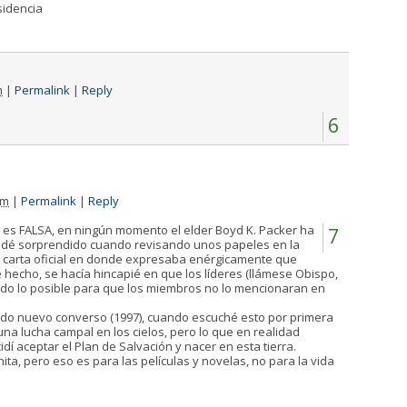
sidencia
m
|
Permalink
|
Reply
6
pm
|
Permalink
|
Reply
ta es FALSA, en ningún momento el elder Boyd K. Packer ha
7
edé sorprendido cuando revisando unos papeles en la
na carta oficial en donde expresaba enérgicamente que
de hecho, se hacía hincapié en que los líderes (llámese Obispo,
 todo lo posible para que los miembros no lo mencionaran en
do nuevo converso (1997), cuando escuché esto por primera
na lucha campal en los cielos, pero lo que en realidad
í aceptar el Plan de Salvación y nacer en esta tierra.
a, pero eso es para las películas y novelas, no para la vida