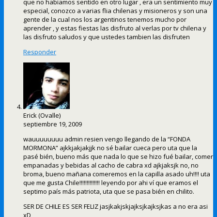
que no habiamos sentido en otro lugar , era un sentimiento muy
especial, conozco a varias flia chilenas y misioneros y son una
gente de la cual nos los argentinos tenemos mucho por
aprender , y estas fiestas las disfruto al verlas por tv chilena y
las disfruto saludos y que ustedes tambien las disfruten
Responder
Erick (Ovalle)
septiembre 19, 2009
wauuuuuuuu admin resien vengo llegando de la “FONDA
MORMONA” ajkkjakjakjjk no sé bailar cueca pero uta que la
pasé bién, bueno más que nada lo que se hizo fué bailar, comer
empanadas y bebidas al cacho de cabra xd ajkjaksjk no, no
broma, bueno mañana comeremos en la capilla asado uh!!!! uta
que me gusta Chile!!!!!!!!!!!!!! leyendo por ahi ví que eramos el
septimo país más patriota, uta que se pasa bién en chilito.
SER DE CHILE ES SER FELIZ jasjkakjskjajksjkajksjkas a no era asi
xD