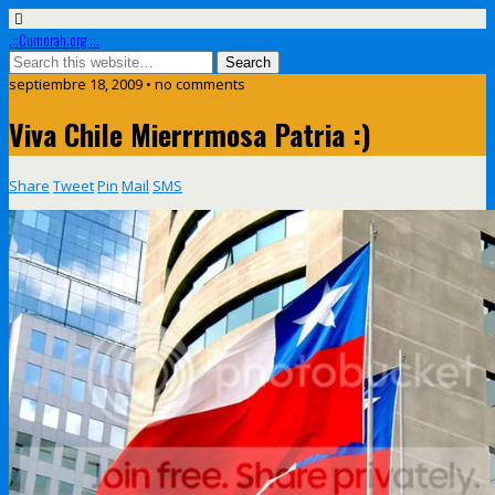
.::Cumorah.org ::.
septiembre 18, 2009 • no comments
Viva Chile Mierrrmosa Patria :)
Share
Tweet
Pin
Mail
SMS