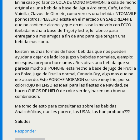
En mi caso yo fabrico COLA DE MONO MORMON, la cola de mono
original es una bebida a base de: Agua Ardiente, Cafe, Leche,
Vainilla, Clavos de Olor etc, como ven es una bebida INTOMABLE
por nosotros, PEEEERO existe en el mercado un SABORIZANTE
que no contiene alcohol y que en mi caso lo mezclo con ECCO
(bebida hecha a base de Trigo) y leche, lo fabrico para
entregarlo a mis amigos a fin de año para que tengan una
bebida mas sana.
Existen muchas formas de hacer bebidas que nos pueden
ayudar a dejar de lado los jugos y bebidas normales, ejemplo:
mi esposa preparo hace unos años atras una bebida que se
parecia mucho al PONCHE, esta hecho a base de Jugo de Frutilla
en Polvo, Jugo de Frutilla normal, Canada-Dry, algo mas que no
me acuerdo. Este PONCHE MORMON se sirve muy frio, por su
color ROJO INTENSO es ideal para las fiestas de Navidad, se
hacen CUBOS DE HIELO de color verde y hacen una buena
combinacion.
Me tomo de esto para consultarles sobre las bebidas
Analcohólicas, que les parece, las USAN, las han probado???.
Saludos
Responder