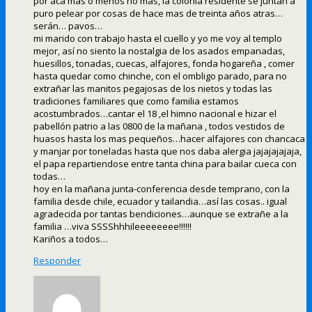
por acá mas o menos no mas, la colonia residente se juntan a
puro pelear por cosas de hace mas de treinta años atras…
serán… pavos…
mi marido con trabajo hasta el cuello y yo me voy al templo
mejor, así no siento la nostalgia de los asados empanadas,
huesillos, tonadas, cuecas, alfajores, fonda hogareña , comer
hasta quedar como chinche, con el ombligo parado, para no
extrañar las manitos pegajosas de los nietos y todas las
tradiciones familiares que como familia estamos
acostumbrados…cantar el 18 ,el himno nacional e hizar el
pabellón patrio a las 0800 de la mañana , todos vestidos de
huasos hasta los mas pequeños…hacer alfajores con chancaca
y manjar por toneladas hasta que nos daba alergia jajajajajaja,
el papa repartiendose entre tanta china para bailar cueca con
todas…
hoy en la mañana junta-conferencia desde temprano, con la
familia desde chile, ecuador y tailandia…así las cosas.. igual
agradecida por tantas bendiciones…aunque se extrañe a la
familia …viva SSSShhhileeeeeeee!!!!!!
Kariños a todos…
Responder