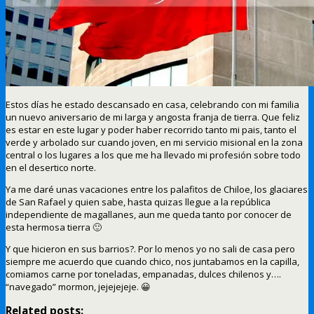
Estos días he estado descansado en casa, celebrando con mi familia
un nuevo aniversario de mi larga y angosta franja de tierra. Que feliz
es estar en este lugar y poder haber recorrido tanto mi pais, tanto el
verde y arbolado sur cuando joven, en mi servicio misional en la zona
central o los lugares a los que me ha llevado mi profesión sobre todo
en el desertico norte.
Ya me daré unas vacaciones entre los palafitos de Chiloe, los glaciares
de San Rafael y quien sabe, hasta quizas llegue a la república
independiente de magallanes, aun me queda tanto por conocer de
esta hermosa tierra 🙂
Y que hicieron en sus barrios?. Por lo menos yo no sali de casa pero
siempre me acuerdo que cuando chico, nos juntabamos en la capilla,
comiamos carne por toneladas, empanadas, dulces chilenos y….
“navegado” mormon, jejejejeje. 😀
Related posts: