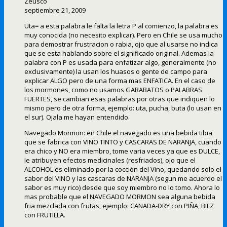
Zeusco
septiembre 21, 2009
Uta= a esta palabra le falta la letra P al comienzo, la palabra es
muy conocida (no necesito explicar). Pero en Chile se usa mucho
para demostrar frustracion o rabia, ojo que al usarse no indica
que se esta hablando sobre el significado original. Ademas la
palabra con P es usada para enfatizar algo, generalmente (no
exclusivamente) la usan los huasos o gente de campo para
explicar ALGO pero de una forma mas ENFATICA. En el caso de
los mormones, como no usamos GARABATOS o PALABRAS
FUERTES, se cambian esas palabras por otras que indiquen lo
mismo pero de otra forma, ejemplo: uta, pucha, buta (lo usan en
el sur). Ojala me hayan entendido.
Navegado Mormon: en Chile el navegado es una bebida tibia
que se fabrica con VINO TINTO y CASCARAS DE NARANJA, cuando
era chico y NO era miembro, tome varia veces ya que es DULCE,
le atribuyen efectos medicinales (resfriados), ojo que el
ALCOHOL es eliminado por la cocción del Vino, quedando solo el
sabor del VINO y las cascaras de NARANJA (segun me acuerdo el
sabor es muy rico) desde que soy miembro no lo tomo. Ahora lo
mas probable que el NAVEGADO MORMON sea alguna bebida
fria mezclada con frutas, ejemplo: CANADA-DRY con PIÑA, BILZ
con FRUTILLA.