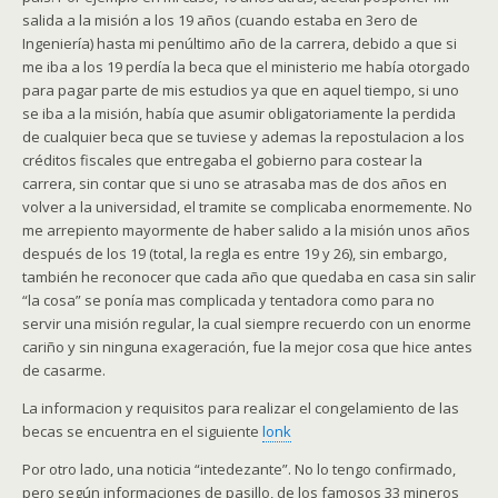
salida a la misión a los 19 años (cuando estaba en 3ero de
Ingeniería) hasta mi penúltimo año de la carrera, debido a que si
me iba a los 19 perdía la beca que el ministerio me había otorgado
para pagar parte de mis estudios ya que en aquel tiempo, si uno
se iba a la misión, había que asumir obligatoriamente la perdida
de cualquier beca que se tuviese y ademas la repostulacion a los
créditos fiscales que entregaba el gobierno para costear la
carrera, sin contar que si uno se atrasaba mas de dos años en
volver a la universidad, el tramite se complicaba enormemente. No
me arrepiento mayormente de haber salido a la misión unos años
después de los 19 (total, la regla es entre 19 y 26), sin embargo,
también he reconocer que cada año que quedaba en casa sin salir
“la cosa” se ponía mas complicada y tentadora como para no
servir una misión regular, la cual siempre recuerdo con un enorme
cariño y sin ninguna exageración, fue la mejor cosa que hice antes
de casarme.
La informacion y requisitos para realizar el congelamiento de las
becas se encuentra en el siguiente
lonk
Por otro lado, una noticia “intedezante”. No lo tengo confirmado,
pero según informaciones de pasillo, de los famosos 33 mineros