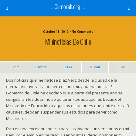
.::Cumorah.org ::.
Octubre 18, 2010 • No Comments
Mininoticias De Chile
Share
Tweet
Pin
Mail
SMS
Dos noticias que me ha Jose Diaz Veliz desde la ciudad de la
eterna primavera. La primera es una muy buena noticia: El
Gobierno de Chile ha decidido que a partir del presente año se
congelaran (es decir, no se quitaran) todas aquellas becas del
Ministerio de Educación a aquellos estudiantes que, entre otras 13
causales, decidan suspender sus estudios para servir como
Misioneros.
Esta es una excelente noticia para los jóvenes universitarios en mi
país. Por ejemplo en mi caso, 10 años atrás, decidí posponer mi