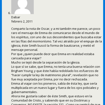
Dabar
febrero 2, 2011
Comparto la nota de Oscar, y a mi también me parece, un poco
raro el mensaje de Emma de comunicarse desde el mundo de
los espíritus, con uno de sus descendientes que buscaba estar
en las filas del mormonísmo. Tal vez atraído por el empuje de la
iglesia, éste Smith buscó la forma de bautizarse, y metió el
mensaje personal.
Por que ¿quien puede decir que Emma en realidad estaba
cansada para viajar?
Mucho se tejió desde la separación de la iglesia.
Lo que sí se sabe, que Emma, no tenía una buena relación con
Brigham Young, y que éste había redoblado los esfuerzos de
“hacer cumplir la ley de matrimonio plural”, revelación que no
fue muy aceptada por Emma, por no decir rechazada.
Emma al viajar con los pioneros, sabía de ésta ley, que sería
multiplicada en un nuevo lugar y fuera de los ojos policiales y
gubernamentales.
Ahora me gustaría saber de éste Smith, que estuvo en la
Comunidad de Cristo, y sabiendo que en su Doctrinas y
Convenios, NO EXISTE, la sección 132, ¿Como se sentirá de que