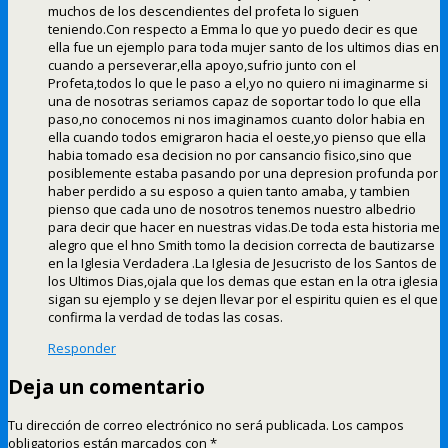
muchos de los descendientes del profeta lo siguen
teniendo.Con respecto a Emma lo que yo puedo decir es que
ella fue un ejemplo para toda mujer santo de los ultimos dias en
cuando a perseverar,ella apoyo,sufrio junto con el
Profeta,todos lo que le paso a el,yo no quiero ni imaginarme si
una de nosotras seriamos capaz de soportar todo lo que ella
paso,no conocemos ni nos imaginamos cuanto dolor habia en
ella cuando todos emigraron hacia el oeste,yo pienso que ella
habia tomado esa decision no por cansancio fisico,sino que
posiblemente estaba pasando por una depresion profunda por
haber perdido a su esposo a quien tanto amaba, y tambien
pienso que cada uno de nosotros tenemos nuestro albedrio
para decir que hacer en nuestras vidas.De toda esta historia me
alegro que el hno Smith tomo la decision correcta de bautizarse
en la Iglesia Verdadera .La Iglesia de Jesucristo de los Santos de
los Ultimos Dias,ojala que los demas que estan en la otra iglesia
sigan su ejemplo y se dejen llevar por el espiritu quien es el que
confirma la verdad de todas las cosas.
Responder
Deja un comentario
Tu dirección de correo electrónico no será publicada.
Los campos
obligatorios están marcados con
*