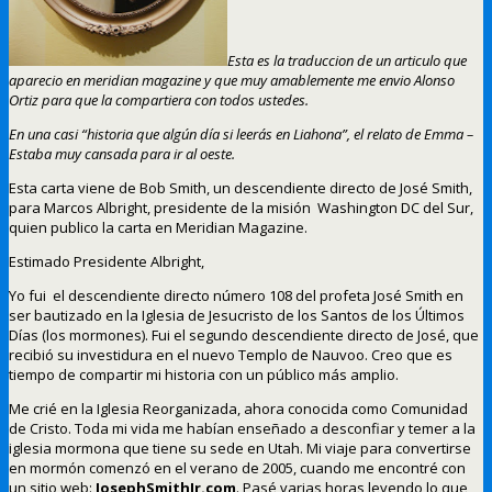
Esta es la traduccion de un articulo que
aparecio en meridian magazine y que muy amablemente me envio Alonso
Ortiz para que la compartiera con todos ustedes.
En una casi “historia que algún día si leerás en Liahona”, el relato de Emma –
Estaba muy cansada para ir al oeste.
Esta carta viene de Bob Smith, un descendiente directo de José Smith,
para Marcos Albright, presidente de la misión Washington DC del Sur,
quien publico la carta en Meridian Magazine.
Estimado Presidente Albright,
Yo fui el descendiente directo número 108 del profeta José Smith en
ser bautizado en la Iglesia de Jesucristo de los Santos de los Últimos
Días (los mormones). Fui el segundo descendiente directo de José, que
recibió su investidura en el nuevo Templo de Nauvoo. Creo que es
tiempo de compartir mi historia con un público más amplio.
Me crié en la Iglesia Reorganizada, ahora conocida como Comunidad
de Cristo. Toda mi vida me habían enseñado a desconfiar y temer a la
iglesia mormona que tiene su sede en Utah. Mi viaje para convertirse
en mormón comenzó en el verano de 2005, cuando me encontré con
un sitio web:
JosephSmithJr.com
. Pasé varias horas leyendo lo que