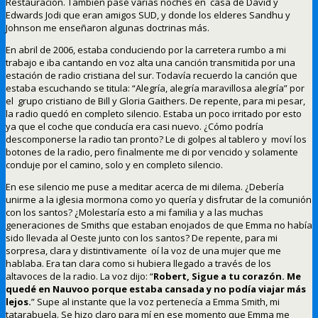
Restauración. También pasé varias noches en casa de David y
Edwards Jodi que eran amigos SUD, y donde los elderes Sandhu y
Johnson me enseñaron algunas doctrinas más.
En abril de 2006, estaba conduciendo por la carretera rumbo a mi
trabajo e iba cantando en voz alta una canción transmitida por una
estación de radio cristiana del sur. Todavía recuerdo la canción que
estaba escuchando se titula: “Alegría, alegría maravillosa alegría” por
el grupo cristiano de Bill y Gloria Gaithers. De repente, para mi pesar,
la radio quedó en completo silencio. Estaba un poco irritado por esto
ya que el coche que conducía era casi nuevo. ¿Cómo podría
descomponerse la radio tan pronto? Le di golpes al tablero y moví los
botones de la radio, pero finalmente me di por vencido y solamente
conduje por el camino, solo y en completo silencio.
En ese silencio me puse a meditar acerca de mi dilema. ¿Debería
unirme a la iglesia mormona como yo quería y disfrutar de la comunión
con los santos? ¿Molestaría esto a mi familia y a las muchas
generaciones de Smiths que estaban enojados de que Emma no había
sido llevada al Oeste junto con los santos? De repente, para mi
sorpresa, clara y distintivamente oí la voz de una mujer que me
hablaba. Era tan clara como si hubiera llegado a través de los
altavoces de la radio. La voz dijo: “
Robert, Sigue a tu corazón. Me
quedé en Nauvoo porque estaba cansada y no podía viajar más
lejos.
” Supe al instante que la voz pertenecía a Emma Smith, mi
tatarabuela. Se hizo claro para mí en ese momento que Emma me