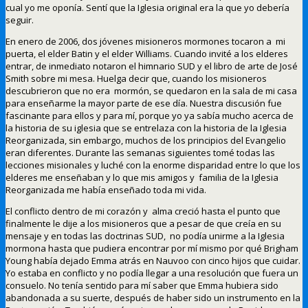
cual yo me oponía. Sentí que la Iglesia original era la que yo debería
seguir.
En enero de 2006, dos jóvenes misioneros mormones tocaron a mi
puerta, el elder Batin y el elder Williams. Cuando invité a los elderes
entrar, de inmediato notaron el himnario SUD y el libro de arte de José
Smith sobre mi mesa. Huelga decir que, cuando los misioneros
descubrieron que no era mormón, se quedaron en la sala de mi casa
para enseñarme la mayor parte de ese día. Nuestra discusión fue
fascinante para ellos y para mí, porque yo ya sabía mucho acerca de
la historia de su iglesia que se entrelaza con la historia de la Iglesia
Reorganizada, sin embargo, muchos de los principios del Evangelio
eran diferentes. Durante las semanas siguientes tomé todas las
lecciones misionales y luché con la enorme disparidad entre lo que los
elderes me enseñaban y lo que mis amigos y familia de la Iglesia
Reorganizada me había enseñado toda mi vida.
El conflicto dentro de mi corazón y alma creció hasta el punto que
finalmente le dije a los misioneros que a pesar de que creía en su
mensaje y en todas las doctrinas SUD, no podía unirme a la Iglesia
mormona hasta que pudiera encontrar por mí mismo por qué Brigham
Young había dejado Emma atrás en Nauvoo con cinco hijos que cuidar.
Yo estaba en conflicto y no podía llegar a una resolución que fuera un
consuelo. No tenía sentido para mí saber que Emma hubiera sido
abandonada a su suerte, después de haber sido un instrumento en la