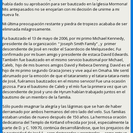
había dado su aprobación para ser bautizado en la Iglesia Mormona!
Mis antepasados no se enojarían con mi decisión de unirme a mi
nueva fe.
Mi última preocupación restante y piedra de tropiezo acababa de ser
eliminada milagrosamente.
Fui bautizado el 13 de mayo de 2006, por mi primo Michael Kennedy,
presidente de la organización “ Joseph Smith Family” , y primer
descendiente de José en recibir el Sacerdocio de Melquisedec. Fui
confirmado por mi buen amigo y presidente de estaca David Edwards.
También fue bautizado en el mismo servicio bautismal por Michael,
Caleb, hijo de mis buenos amigos David y Rebeca Denning. David es el
hijo de mi primo segundo Gracia Jones y vive aquí en Omaha. Me sentí
abrumado por la emoción de que el tataranieto y el tatara-tatara-nieto
de José, fuéramos bautizados en el mismo servicio! Fue una ocasión
gozosa. Para el bautismo de Caleb y el mío fue la primera vez que un
descendiente de José y uno de Hyrum habían trabajado juntos en el
bautismo de un miembro de la familia.
Sólo puedo imaginar la alegría y las lágrimas que se han de haber
derramado por ambos hermanos del otro lado del velo. Sus familias
estaban unidas de nuevo después de 150 años. La hermosa oración
dedicatoria del Templo de Kirtland ofrecida por José, especialmente la
parte de D. y C. 109:70, continúa desarrollándose, que los prejuicios de
la posteridad de José “
… sean destrozados y arrastrados … como ante un