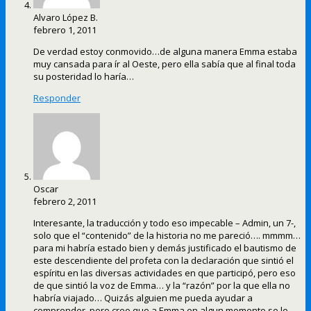
Alvaro López B.
febrero 1, 2011
De verdad estoy conmovido…de alguna manera Emma estaba
muy cansada para ír al Oeste, pero ella sabía que al final toda
su posteridad lo haría…
Responder
Oscar
febrero 2, 2011
Interesante, la traducción y todo eso impecable – Admin, un 7-,
solo que el “contenido” de la historia no me pareció…. mmmm…
para mi habría estado bien y demás justificado el bautismo de
este descendiente del profeta con la declaración que sintió el
espíritu en las diversas actividades en que participó, pero eso
de que sintió la voz de Emma… y la “razón” por la que ella no
habría viajado… Quizás alguien me pueda ayudar a
comprender, pero creo que a Emma en algun momento se le