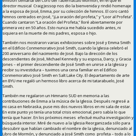
emisión semanal del Coro del Tabernáculo Mormón, en el que el
director musical Craig Jessop nos dio la bienvenida y rindió homenaje
a la esposa de José, Emma, por su colección de himnos. El coro cantó
himnos centrados en José, “¡La oración del profeta,” y “Loor al Profeta”.
Cuando cantaron “La oración del Profeta,” lloré abiertamente por
primera vez en 50 años. Esto nunca me había sucedido antes, ni
siquiera en la muerte de mis padres, esposa o hijo.
También nos mostraron varias exhibiciones sobre José y Emma Smith
en el Edificio Conmemorativo José Smith, cuando la Iglesia celebró el
200 aniversario del nacimiento de José. Bajo la dirección de los
descendientes de José, Michael Kennedy y su esposa, Darcy, y Gracia
Jones – el primer descendiente de José Smith en unirse a la Iglesia y
recibir su investidura – tuvimos una cena familiar en el Edificio
Conmemorativo José Smith en Salt Lake City. El departamento de arte
en BYU me regaló un hermoso libro acerca de mi tatarabuelo, José
Smith.
También me regalaron un Himnario SUD en memoria a las
contribuciones de Emma a la música de la Iglesia. Después regresé a
mi casa en Nebraska, puse mis dos nuevos libros en mi sala de estar.
En este punto yo tenía una total crisis emocional, pero sabía lo que
tenía que hacer. En los próximos meses efectué mucha investigación y
búsqueda interior. Miré de nuevo a la Iglesia Reorganizada sólo para
descubrir que habían cambiado el nombre de la iglesia, denunciado al
Libro de Mormón, y denunciado a José Smith como profeta – todo a lo