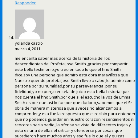
Responder
yolanda castro
marzo 4, 2011
me encanta saber mas acerca de la historia del los
descendientes del Profeta Jose Smiith ,gracias por compartir
este bello testimonio,yo creo en todo lo que el hno Smith
dice,soy una persona que admiro esta obra maravillosa que
Nuestro querido profeta Jose Smith llevo a cabo ,lo admiro como
persona por su humildad,por su perseverancia ,por su
fidelidad,yo no pongo en tela de juicio esta bella historia que
nos cuenta el hno Smith,por que si el escucho la voz de Emma
Smith es por que asi lo fue por que dudarlo,sabemos que el Sr
obra de manera misteriosa que aveces no alcanzamos a
comprender,y esa fue la respuesta que el recibio para entender
que no podemos guardar en nuestro corazon resentimientos ni
rencores hacia nadie,,la ofensa se viste de diferentes trajes y
esta es una de ellas el criticar y ofenderse por cosas que
sucedieron hace muchos años y eso fue lo que el y quizas