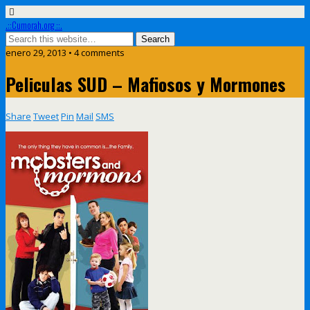
.::Cumorah.org ::.
enero 29, 2013 • 4 comments
Peliculas SUD – Mafiosos y Mormones
Share
Tweet
Pin
Mail
SMS