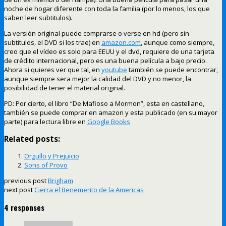
noche de hogar diferente con toda la familia (por lo menos, los que
saben leer subtitulos).
La versión original puede comprarse o verse en hd (pero sin
subtitulos, el DVD si los trae) en
amazon.com
, aunque como siempre,
creo que el vídeo es solo para EEUU y el dvd, requiere de una tarjeta
de crédito internacional, pero es una buena película a bajo precio.
Ahora si quieres ver que tal, en
youtube
también se puede encontrar,
aunque siempre sera mejor la calidad del DVD y no menor, la
posibilidad de tener el material original.
PD: Por cierto, el libro “De Mafioso a Mormon”, esta en castellano,
también se puede comprar en amazon y esta publicado (en su mayor
parte) para lectura libre en
Google Books
Related posts:
Orgullo y Prejuicio
Sons of Provo
previous post
Brigham
next post
Cierra el Benemerito de la Americas
4 responses