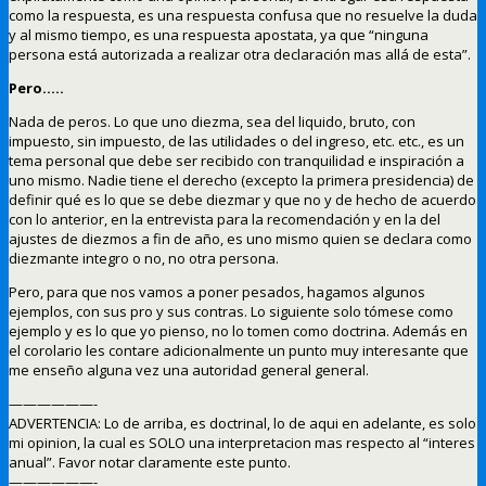
como la respuesta, es una respuesta confusa que no resuelve la duda
y al mismo tiempo, es una respuesta apostata, ya que “ninguna
persona está autorizada a realizar otra declaración mas allá de esta”.
Pero…..
Nada de peros. Lo que uno diezma, sea del liquido, bruto, con
impuesto, sin impuesto, de las utilidades o del ingreso, etc. etc., es un
tema personal que debe ser recibido con tranquilidad e inspiración a
uno mismo. Nadie tiene el derecho (excepto la primera presidencia) de
definir qué es lo que se debe diezmar y que no y de hecho de acuerdo
con lo anterior, en la entrevista para la recomendación y en la del
ajustes de diezmos a fin de año, es uno mismo quien se declara como
diezmante integro o no, no otra persona.
Pero, para que nos vamos a poner pesados, hagamos algunos
ejemplos, con sus pro y sus contras. Lo siguiente solo tómese como
ejemplo y es lo que yo pienso, no lo tomen como doctrina. Además en
el corolario les contare adicionalmente un punto muy interesante que
me enseño alguna vez una autoridad general general.
——————-
ADVERTENCIA: Lo de arriba, es doctrinal, lo de aqui en adelante, es solo
mi opinion, la cual es SOLO una interpretacion mas respecto al “interes
anual”. Favor notar claramente este punto.
——————-