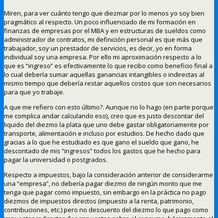
Miren, para ver cuánto tengo que diezmar por lo menos yo soy bien
pragmático al respecto. Un poco influenciado de mi formación en
finanzas de empresas por el MBA y en estructuras de sueldos como
administrador de contratos, mi definición personal es que más que
trabajador, soy un prestador de servicios, es decir, yo en forma
individual soy una empresa. Por ello mi aproximación respecto a lo
que es “ingreso” es efectivamente lo que recibo como beneficio final a
lo cual debería sumar aquellas ganancias intangibles o indirectas al
mismo tiempo que debería restar aquellos costos que son necesarios
para que yo trabaje.
A que me refiero con esto último?. Aunque no lo hago (en parte porque
me complica andar calculando eso), creo que es justo descontar del
liquido del diezmo la plata que uno debe gastar obligatoriamente por
transporte, alimentación e incluso por estudios. De hecho dado que
gracias a lo que he estudiado es que gano el sueldo que gano, he
descontado de mis “ingresos” todos los gastos que he hecho para
pagar la universidad o postgrados.
Respecto a impuestos, bajo la consideración anterior de considerarme
una “empresa”, no debería pagar diezmo de ningún monto que me
tenga que pagar como impuesto, sin embargo en la práctica no pago
diezmos de impuestos directos (impuesto a la renta, patrimonio,
contribuciones, etc.) pero no descuento del diezmo lo que pago como