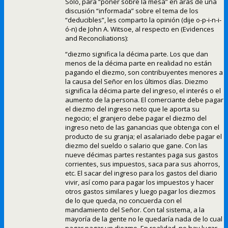
Solo, para “poner sobre la mesa” en aras de una
discusión “informada” sobre el tema de los
“deducibles”, les comparto la opinión (dije o-p-i-n-i-
ó-n) de John A. Witsoe, al respecto en (Evidences
and Reconciliations):
“diezmo significa la décima parte. Los que dan
menos de la décima parte en realidad no están
pagando el diezmo, son contribuyentes menores a
la causa del Señor en los últimos días. Diezmo
significa la décima parte del ingreso, el interés o el
aumento de la persona. El comerciante debe pagar
el diezmo del ingreso neto que le aporta su
negocio; el granjero debe pagar el diezmo del
ingreso neto de las ganancias que obtenga con el
producto de su granja; el asalariado debe pagar el
diezmo del sueldo o salario que gane. Con las
nueve décimas partes restantes paga sus gastos
corrientes, sus impuestos, saca para sus ahorros,
etc. El sacar del ingreso para los gastos del diario
vivir, así como para pagar los impuestos y hacer
otros gastos similares y luego pagar los diezmos
de lo que queda, no concuerda con el
mandamiento del Señor. Con tal sistema, a la
mayoría de la gente no le quedaría nada de lo cual