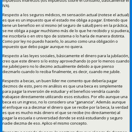
impuestos indirectos (los impuestos sobre el consumo, básicamente el
IVA).
Respecto a los seguros médicos, mi sensación actual (notese el actual)
es que es un impuesto que el estado me obliga a pagar. Entiendo que
tiene un beneficio en sí mismo (el seguro de salud) pero en la práctica,
se me obliga a pagar muchísimo más de lo que he recibido y si pudiera,
me inscribiría o en otro tipo de sistema o lo haría de manera distinta.
Como por ley no puedo hacerlo, lo asumo como una obligación o
impuesto que debo pagar aunque no quiera.
Respecto a las leyes sociales, básicamente el dinero para la jubilación,
creo que este dinero si lo estoy aprovechando (o por lo menos cuando
me jubile) pero no lo diezmo actualmente debido a que pienso
diezmarlo cuando lo reciba finalmente, es decir, cuando me jubile.
Respecto a becas, un buen líder me comento que debería pagar
diezmos de esto, pero mi análisis es que una beca es simplemente
para pagar la inversión de estudiar y el beneficio vendría cuando
trabajase directamente utilizando esos estudios. Por ello aunque una
beca es un ingreso, no lo considero una “ganancia”. Además aunque
el enfoque va a diezmar el dinero que se recibe por la beca, la verdad
es que es mucho más dinero el que se recibe (no directamente) al
pagar la escuela o universidad donde se está estudiando y seguro
nadie diezma de eso. Aplico el mismo concepto.