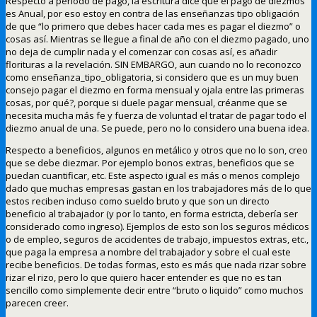
Respecto a periodo de pago, la escritura dice que el pago de diezmos
es Anual, por eso estoy en contra de las enseñanzas tipo obligación
de que “lo primero que debes hacer cada mes es pagar el diezmo” o
cosas así. Mientras se llegue a final de año con el diezmo pagado, uno
no deja de cumplir nada y el comenzar con cosas así, es añadir
florituras a la revelación. SIN EMBARGO, aun cuando no lo reconozco
como enseñanza_tipo_obligatoria, si considero que es un muy buen
consejo pagar el diezmo en forma mensual y ojala entre las primeras
cosas, por qué?, porque si duele pagar mensual, créanme que se
necesita mucha más fe y fuerza de voluntad el tratar de pagar todo el
diezmo anual de una. Se puede, pero no lo considero una buena idea.
Respecto a beneficios, algunos en metálico y otros que no lo son, creo
que se debe diezmar. Por ejemplo bonos extras, beneficios que se
puedan cuantificar, etc. Este aspecto igual es más o menos complejo
dado que muchas empresas gastan en los trabajadores más de lo que
estos reciben incluso como sueldo bruto y que son un directo
beneficio al trabajador (y por lo tanto, en forma estricta, debería ser
considerado como ingreso). Ejemplos de esto son los seguros médicos
o de empleo, seguros de accidentes de trabajo, impuestos extras, etc.,
que paga la empresa a nombre del trabajador y sobre el cual este
recibe beneficios. De todas formas, esto es más que nada rizar sobre
rizar el rizo, pero lo que quiero hacer entender es que no es tan
sencillo como simplemente decir entre “bruto o liquido” como muchos
parecen creer.