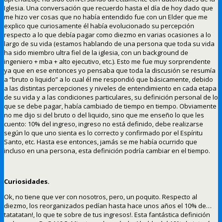
Iglesia. Una conversación que recuerdo hasta el día de hoy dado que
me hizo ver cosas que no había entendido fue con un Elder que me
explico que curiosamente él había evolucionado su percepción
respecto a lo que debía pagar como diezmo en varias ocasiones a lo
largo de su vida (estamos hablando de una persona que toda su vida
ha sido miembro ultra fiel de la iglesia, con un background de
ingeniero + mba + alto ejecutivo, etc.). Esto me fue muy sorprendente
ya que en ese entonces yo pensaba que toda la discusión se resumía
a “bruto o liquido” a lo cual él me respondió que básicamente, debido
a las distintas percepciones y niveles de entendimiento en cada etapa
de su vida y a las condiciones particulares, su definición personal de lo
que se debe pagar, había cambiado de tiempo en tiempo. Obviamente
no me dijo si del bruto o del liquido, sino que me enseño lo que les
cuento: 10% del ingreso, ingreso no está definido, debe realizarse
según lo que uno sienta es lo correcto y confirmado por el Espíritu
Santo, etc. Hasta ese entonces, jamás se me había ocurrido que
incluso en una persona, esta definición podría cambiar en el tiempo.
Curiosidades.
Ok, no tiene que ver con nosotros, pero, un poquito. Respecto al
diezmo, los reorganizados pedían hasta hace unos años el 10% de…
tatatatan!, lo que te sobre de tus ingresos!. Esta fantástica definición