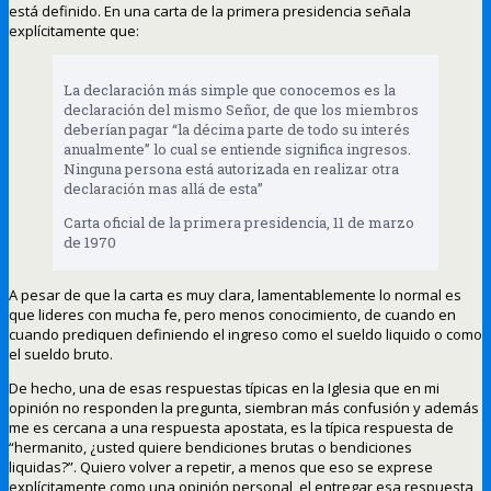
está definido. En una carta de la primera presidencia señala
explícitamente que:
La declaración más simple que conocemos es la
declaración del mismo Señor, de que los miembros
deberían pagar “la décima parte de todo su interés
anualmente” lo cual se entiende significa ingresos.
Ninguna persona está autorizada en realizar otra
declaración mas allá de esta”
Carta oficial de la primera presidencia, 11 de marzo
de 1970
A pesar de que la carta es muy clara, lamentablemente lo normal es
que lideres con mucha fe, pero menos conocimiento, de cuando en
cuando prediquen definiendo el ingreso como el sueldo liquido o como
el sueldo bruto.
De hecho, una de esas respuestas típicas en la Iglesia que en mi
opinión no responden la pregunta, siembran más confusión y además
me es cercana a una respuesta apostata, es la típica respuesta de
“hermanito, ¿usted quiere bendiciones brutas o bendiciones
liquidas?”. Quiero volver a repetir, a menos que eso se exprese
explícitamente como una opinión personal, el entregar esa respuesta