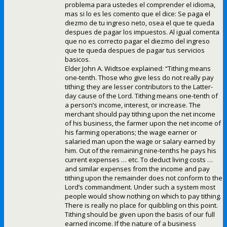
problema para ustedes el comprender el idioma,
mas si lo es les comento que el dice: Se paga el
diezmo de tu ingreso neto, osea el que te queda
despues de pagar los impuestos. Al igual comenta
que no es correcto pagar el diezmo del ingreso
que te queda despues de pagar tus servicios
basicos.
Elder John A. Widtsoe explained: “Tithing means
one-tenth. Those who give less do not really pay
tithing; they are lesser contributors to the Latter-
day cause of the Lord. Tithing means one-tenth of
a person’s income, interest, or increase. The
merchant should pay tithing upon the net income
of his business, the farmer upon the net income of
his farming operations; the wage earner or
salaried man upon the wage or salary earned by
him. Out of the remaining nine-tenths he pays his
current expenses … etc. To deduct living costs …
and similar expenses from the income and pay
tithing upon the remainder does not conform to the
Lord’s commandment. Under such a system most
people would show nothing on which to pay tithing.
There is really no place for quibbling on this point.
Tithing should be given upon the basis of our full
earned income. If the nature of a business