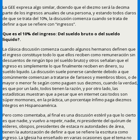
La GEE expresa algo similar, diciendo que el diezmo será la decima
parte de los ingresos anuales de una persona, y estando todos claros
de que se trata del 10%, la discusión comienza cuando se trata de
definir a que se refiere con “ingresos”.
Que es el 10% del ingreso: Del sueldo bruto o del sueldo
liquido?.
La clásica discusión comienza cuando algunos hermanos definen que
el ingreso constituye todo lo que ellos reciben como remuneración sin
descuentos de ningún tipo (el sueldo bruto) y otros señalan que el
ingreso es simplemente lo que finalmente reciben en dinero, su
sueldo liquido. La discusión suele ponerse candente debido a que
comúnmente comienzan a tratarse de fariseos y miembros tibios, o de
mayor o menor fe según como paguen sus diezmos, cuando la verdad,
es que por un lado, todos tienen la razón, y por otro lado, las
estadísticas muestran que a pesar que en internet casi todos son
súper mormones, en la práctica, un porcentaje ínfimo paga diezmos
íntegros en Hispanoamérica.
Pero como comentaba, al final es una discusión estéril ya que lo cierto
es que nadie, y vuelvo a repetir, nadie, ni presidente del quórum de
eíderes, obispos, presidentes de estaca ni autoridades de área,
tienen la autorización de definir a que se refiere la escritura como
ingreso. La Iglesia ha enseñado en varias ocasiones que el tema no