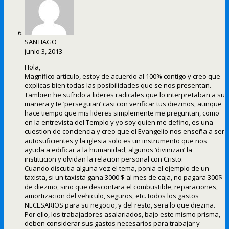
SANTIAGO
junio 3, 2013
Hola,
Magnifico articulo, estoy de acuerdo al 100% contigo y creo que
explicas bien todas las posibilidades que se nos presentan.
Tambien he sufrido a lideres radicales que lo interpretaban a su
manera y te ‘perseguian’ casi con verificar tus diezmos, aunque
hace tiempo que mis lideres simplemente me preguntan, como
en la entrevista del Templo y yo soy quien me defino, es una
cuestion de conciencia y creo que el Evangelio nos enseña a ser
autosuficientes y la iglesia solo es un instrumento que nos
ayuda a edificar a la humanidad, algunos ‘divinizan’ la
institucion y olvidan la relacion personal con Cristo.
Cuando discutia alguna vez el tema, ponia el ejemplo de un
taxista, si un taxista gana 3000 $ al mes de caja, no pagara 300$
de diezmo, sino que descontara el combustible, reparaciones,
amortizacion del vehiculo, seguros, etc. todos los gastos
NECESARIOS para su negocio, y del resto, sera lo que diezma.
Por ello, los trabajadores asalariados, bajo este mismo prisma,
deben considerar sus gastos necesarios para trabajar y