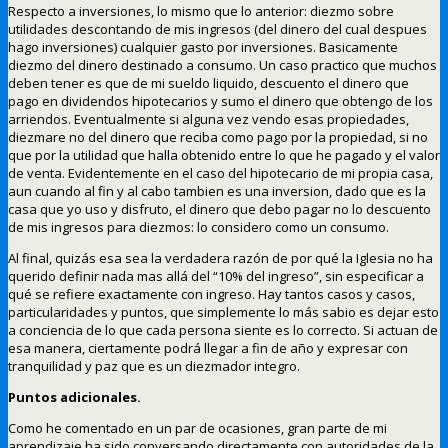
Respecto a inversiones, lo mismo que lo anterior: diezmo sobre
utilidades descontando de mis ingresos (del dinero del cual despues
hago inversiones) cualquier gasto por inversiones. Basicamente
diezmo del dinero destinado a consumo. Un caso practico que muchos
deben tener es que de mi sueldo liquido, descuento el dinero que
pago en dividendos hipotecarios y sumo el dinero que obtengo de los
arriendos. Eventualmente si alguna vez vendo esas propiedades,
diezmare no del dinero que reciba como pago por la propiedad, si no
que por la utilidad que halla obtenido entre lo que he pagado y el valor
de venta. Evidentemente en el caso del hipotecario de mi propia casa,
aun cuando al fin y al cabo tambien es una inversion, dado que es la
casa que yo uso y disfruto, el dinero que debo pagar no lo descuento
de mis ingresos para diezmos: lo considero como un consumo.
Al final, quizás esa sea la verdadera razón de por qué la Iglesia no ha
querido definir nada mas allá del “10% del ingreso”, sin especificar a
qué se refiere exactamente con ingreso. Hay tantos casos y casos,
particularidades y puntos, que simplemente lo más sabio es dejar esto
a conciencia de lo que cada persona siente es lo correcto. Si actuan de
esa manera, ciertamente podrá llegar a fin de año y expresar con
tranquilidad y paz que es un diezmador integro.
Puntos adicionales.
Como he comentado en un par de ocasiones, gran parte de mi
aprendizaje ha sido conversando directamente con autoridades de la