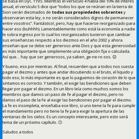
se basa en DyC 119:5. Mientras el versículo 4 habla del 10% de interés
anual, el versículo 5 dice que “todos los que se reúnan en la tierra de
Sion serán diezmados de
todas sus propiedades sobrantes
y
observaran esta ley, o no serán considerados dignos de permanecer
entre vosotros”. Fantástico!, pero, hay que hacerse reorganizado para
hacer eso (buhhhh). Lamentablemente como está la economía a nadie
le sobra ingreso por lo cual los reorganizados tuvieron que cambiar
sus enseñanzas respecto a los diezmos en el año 2002 y ahora
enseñan que se debe ser generoso ante Dios y que esta generosidad
es más importante que simplemente una obligación fija o calculada.
Así que… hay que ser generosos, ya saben, ge-ne-ro-sos. 😉
Y bueno, eso por mientras. Al final, recuerden que a todos nos cuesta
pagar el diezmo y antes que andar discutiendo si el bruto, el liquido y
todo eso, lo más importante es que lo paguemos de corazón de lo que
sintamos es correcto. Y también, el exigir las bendiciones que deben
llegar por pagar el diezmo. En un libro leía como muchos somos los
miembros que damos un paso de fe al pagar el diezmo, pero no
damos el paso de la Fe al exigir las bendiciones por pagar el diezmo.
La fe es incompleta, enseñaba ese libro, si uno tiene la fe para cumplir
el mandamiento pero no tiene la fe para exigir la apertura de las
ventanas de los cielos. Es un concepto interesante, pero esto será
tema de un próximo capítulo. 🙂
Saludos a todos