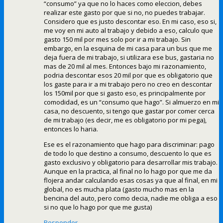
“consumo” ya que no lo haces como eleccion, debes
realizar este gasto por que si no, no puedes trabajar.
Considero que es justo descontar eso. En mi caso, eso si,
me voy en mi auto al trabajo y debido a eso, calculo que
gasto 150 mil por mes solo por ir a mi trabajo. Sin
embargo, en la esquina de mi casa para un bus que me
deja fuera de mi trabajo, si utilizara ese bus, gastaria no
mas de 20 mil al mes. Entonces bajo mi razonamiento,
podria descontar esos 20 mil por que es obligatorio que
los gaste para ir a mi trabajo pero no creo en descontar
los 150mil por que si gasto eso, es principalmente por
comodidad, es un “consumo que hago”. Si almuerzo en mi
casa, no descuento, si tengo que gastar por comer cerca
de mi trabajo (es decir, me es obligatorio por mi pega),
entonces lo haria.
Ese es el razonamiento que hago para discriminar: pago
de todo lo que destino a consumo, descuento lo que es
gasto exclusivo y obligatorio para desarrollar mis trabajo.
Aunque en la practica, al final no lo hago por que me da
flojera andar calculando esas cosas ya que al final, en mi
global, no es mucha plata (gasto mucho mas en la
bencina del auto, pero como decia, nadie me obliga a eso
si no que lo hago por que me gusta)
Responder