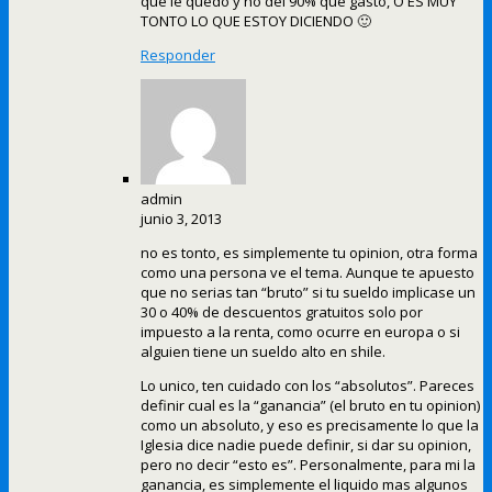
que le quedo y no del 90% que gasto, O ES MUY
TONTO LO QUE ESTOY DICIENDO 🙂
Responder
admin
junio 3, 2013
no es tonto, es simplemente tu opinion, otra forma
como una persona ve el tema. Aunque te apuesto
que no serias tan “bruto” si tu sueldo implicase un
30 o 40% de descuentos gratuitos solo por
impuesto a la renta, como ocurre en europa o si
alguien tiene un sueldo alto en shile.
Lo unico, ten cuidado con los “absolutos”. Pareces
definir cual es la “ganancia” (el bruto en tu opinion)
como un absoluto, y eso es precisamente lo que la
Iglesia dice nadie puede definir, si dar su opinion,
pero no decir “esto es”. Personalmente, para mi la
ganancia, es simplemente el liquido mas algunos