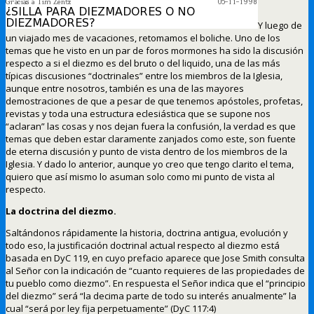
Y luego de
un viajado mes de vacaciones, retomamos el boliche. Uno de los
temas que he visto en un par de foros mormones ha sido la discusión
respecto a si el diezmo es del bruto o del liquido, una de las más
típicas discusiones “doctrinales” entre los miembros de la Iglesia,
aunque entre nosotros, también es una de las mayores
demostraciones de que a pesar de que tenemos apóstoles, profetas,
revistas y toda una estructura eclesiástica que se supone nos
“aclaran” las cosas y nos dejan fuera la confusión, la verdad es que
temas que deben estar claramente zanjados como este, son fuente
de eterna discusión y punto de vista dentro de los miembros de la
Iglesia. Y dado lo anterior, aunque yo creo que tengo clarito el tema,
quiero que así mismo lo asuman solo como mi punto de vista al
respecto.
La doctrina del diezmo.
Saltándonos rápidamente la historia, doctrina antigua, evolución y
todo eso, la justificación doctrinal actual respecto al diezmo está
basada en DyC 119, en cuyo prefacio aparece que Jose Smith consulta
al Señor con la indicación de “cuanto requieres de las propiedades de
tu pueblo como diezmo”. En respuesta el Señor indica que el “principio
del diezmo” será “la decima parte de todo su interés anualmente” la
cual “será por ley fija perpetuamente” (DyC 117:4)