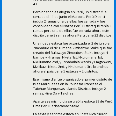
43.
Pero no todo es alegría en Perú, un distrito fue
cerrado el 11 de junio el Marcona Perú District
incluía 2 ramas una de ellas fue cerrada y fue
consolidada con el Nazca Perú District que tenía 3
ramas pero una de ellas fue cerrada ahora este
distrito tiene 3 ramas ahora Perú tiene 22 distritos.
Una nueva estaca fue organizada el 2 de junio en
Zimbabue el Nkulumane Zimbabwe Stake que fue
creado del Bulawayo Zimbabwe Stake incluye 4
barrios y 4 ramas: Nketa 1st, Nkulumane 1st,
Nkulumane 2nd, y Tshabalala Wards y Emganwini,
Mzilikazi, Nketa 2nd, y Nkulumane 3rd branches
ahora el país tiene 5 estacas y 2 distritos.
Ese mismo día fue organizado el primer distrito de
Islas Marquesas en la Polinesia Francesa el
Taiohae Marquesas Islands District e incluye 2
ramas, Hiva Oa y Taiohae.
Aparte ese mismo día se creó la estaca 99 de Perú,
Lima Perú Pachacamac Stake.
La sexta y séptima estaca en Costa Rica fueron