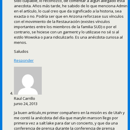
sido culpable, lo reconozco, de comentar a algún allegado esta
anecdota. Años más tarde, he sabido de lo que menciona Admin
en el artículo, lo cual creo que da significado a la historia, sea
exacta o no. Podría ser que en Arizona reforzase sus vínculos
con el movimiento de la Restauración (existes vínculos
importantes entre los miembros de la familia SUD) o por el
contrario, se hiciese con un garment y lo utilizase no sé si al
estilo Wowoka o para ridiculizarlo. Es una anécdota curiosa al
menos.
Saludos
Responder
Raul Carrillo
junio 24, 2013
Ja buen artículo,mi primer compañero en la misión es de Utah y
me contó la anécdota del día que marylin manson llego por
primera vez a salt lake para dar un concierto, y que da una
conferencia de prensa durante la conferencia de prensa