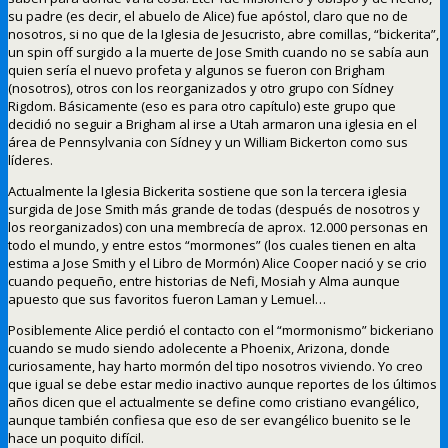
su padre (es decir, el abuelo de Alice) fue apóstol, claro que no de
nosotros, si no que de la Iglesia de Jesucristo, abre comillas, “bickerita”,
un spin off surgido a la muerte de Jose Smith cuando no se sabía aun
quien sería el nuevo profeta y algunos se fueron con Brigham
(nosotros), otros con los reorganizados y otro grupo con Sídney
Rigdom. Básicamente (eso es para otro capítulo) este grupo que
decidió no seguir a Brigham al irse a Utah armaron una iglesia en el
área de Pennsylvania con Sídney y un William Bickerton como sus
líderes.
Actualmente la Iglesia Bickerita sostiene que son la tercera iglesia
surgida de Jose Smith más grande de todas (después de nosotros y
los reorganizados) con una membrecía de aprox. 12.000 personas en
todo el mundo, y entre estos “mormones” (los cuales tienen en alta
estima a Jose Smith y el Libro de Mormón) Alice Cooper nació y se crio
cuando pequeño, entre historias de Nefi, Mosiah y Alma aunque
apuesto que sus favoritos fueron Laman y Lemuel…
Posiblemente Alice perdió el contacto con el “mormonismo” bickeriano
cuando se mudo siendo adolecente a Phoenix, Arizona, donde
curiosamente, hay harto mormón del tipo nosotros viviendo. Yo creo
que igual se debe estar medio inactivo aunque reportes de los últimos
años dicen que el actualmente se define como cristiano evangélico,
aunque también confiesa que eso de ser evangélico buenito se le
hace un poquito difícil.