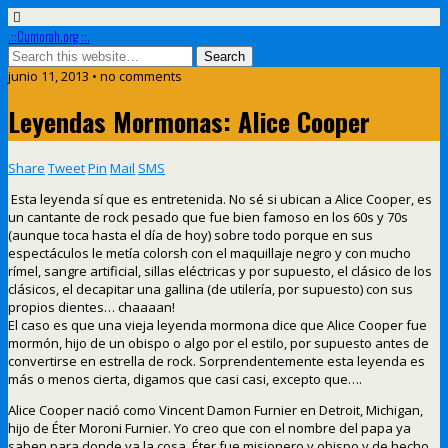
.::Cumorah.org ::.
junio 11, 2013 • no comments
Leyendas Mormonas: Alice Cooper
Share
Tweet
Pin
Mail
SMS
Esta leyenda sí que es entretenida. No sé si ubican a Alice Cooper, es
un cantante de rock pesado que fue bien famoso en los 60s y 70s
(aunque toca hasta el día de hoy) sobre todo porque en sus
espectáculos le metía colorsh con el maquillaje negro y con mucho
rímel, sangre artificial, sillas eléctricas y por supuesto, el clásico de los
clásicos, el decapitar una gallina (de utilería, por supuesto) con sus
propios dientes… chaaaan!
El caso es que una vieja leyenda mormona dice que Alice Cooper fue
mormón, hijo de un obispo o algo por el estilo, por supuesto antes de
convertirse en estrella de rock. Sorprendentemente esta leyenda es
más o menos cierta, digamos que casi casi, excepto que….
Alice Cooper nació como Vincent Damon Furnier en Detroit, Michigan,
hijo de Éter Moroni Furnier. Yo creo que con el nombre del papa ya
saben para donde va la cosa. Éter fue misionero y obispo y de hecho,