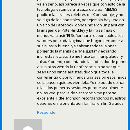
ya en serio, asi parece a veces que con esto de la
tecnologia estamos a la caza de crear MEMES,
publicar las frases celebres de X personaje, y no
se diga de los apostoles, por ejemplo hay una en
un sitio de Facebook, donde hicieron un paint con
la imagen del Pdte Hinckley y la frase (mas o
menos va a asi) “El Señor hara responsable a los
varones por cada lagrima que hagan derramar a
sus hijas” y bueno, ya sabran todoas la hnas
poniendo la manita de “Me gusta” y echando
indirectas, etc etc. Se me hace tan manipulador y
falso. Y bueno, comentando las fotos donde ponen
a sus hijos viendo la Conferencia, a no ser que
sean unos niños autistas, dudo que toda la
conferencia o por lo menos una sesion esos niños
se la pasen quietos viendola. Yo no puedo opinar
d las dos primeras sesiones porque usualmente
no las veo, pero la de Sacerdocio me parecio
excelente, Pdte. Monson recordándonos nuestros
deberes en la orientacion familia, en fin. Saludos.
Responder