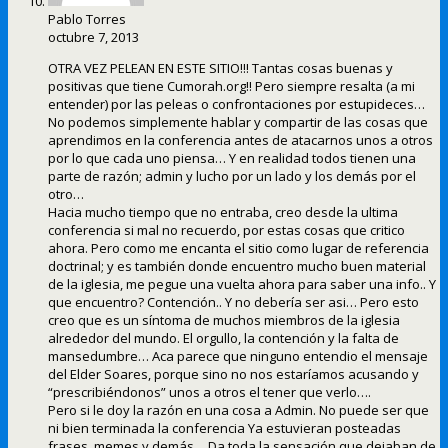
Pablo Torres
octubre 7, 2013
OTRA VEZ PELEAN EN ESTE SITIO!!! Tantas cosas buenas y
positivas que tiene Cumorah.org!! Pero siempre resalta (a mi
entender) por las peleas o confrontaciones por estupideces…
No podemos simplemente hablar y compartir de las cosas que
aprendimos en la conferencia antes de atacarnos unos a otros
por lo que cada uno piensa… Y en realidad todos tienen una
parte de razón; admin y lucho por un lado y los demás por el
otro…
Hacia mucho tiempo que no entraba, creo desde la ultima
conferencia si mal no recuerdo, por estas cosas que critico
ahora. Pero como me encanta el sitio como lugar de referencia
doctrinal; y es también donde encuentro mucho buen material
de la iglesia, me pegue una vuelta ahora para saber una info.. Y
que encuentro? Contención.. Y no debería ser asi… Pero esto
creo que es un síntoma de muchos miembros de la iglesia
alrededor del mundo. El orgullo, la contención y la falta de
mansedumbre… Aca parece que ninguno entendio el mensaje
del Elder Soares, porque sino no nos estaríamos acusando y
“prescribiéndonos” unos a otros el tener que verlo….
Pero si le doy la razón en una cosa a Admin. No puede ser que
ni bien terminada la conferencia Ya estuvieran posteadas
frases, memes y demás… Da toda la sensación que dejaban de