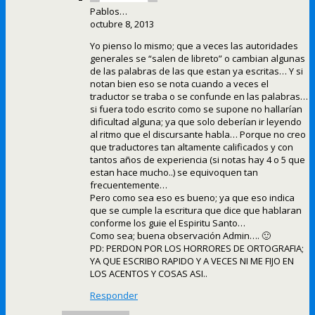
Pablos…
octubre 8, 2013
Yo pienso lo mismo; que a veces las autoridades
generales se “salen de libreto” o cambian algunas
de las palabras de las que estan ya escritas… Y si
notan bien eso se nota cuando a veces el
traductor se traba o se confunde en las palabras…
si fuera todo escrito como se supone no hallarían
dificultad alguna; ya que solo deberían ir leyendo
al ritmo que el discursante habla… Porque no creo
que traductores tan altamente calificados y con
tantos años de experiencia (si notas hay 4 o 5 que
estan hace mucho..) se equivoquen tan
frecuentemente…
Pero como sea eso es bueno; ya que eso indica
que se cumple la escritura que dice que hablaran
conforme los guie el Espiritu Santo…
Como sea; buena observación Admin…. 🙂
PD: PERDON POR LOS HORRORES DE ORTOGRAFIA;
YA QUE ESCRIBO RAPIDO Y A VECES NI ME FIJO EN
LOS ACENTOS Y COSAS ASI..
Responder