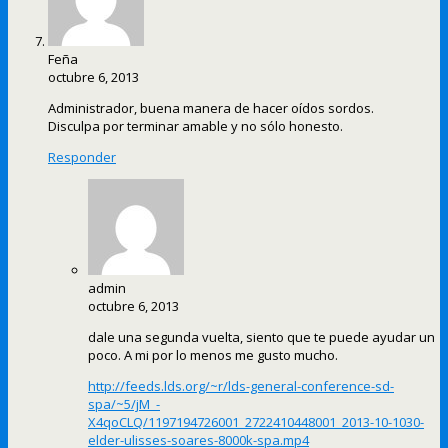
Feña
octubre 6, 2013
Administrador, buena manera de hacer oídos sordos.
Disculpa por terminar amable y no sólo honesto.
Responder
admin
octubre 6, 2013
dale una segunda vuelta, siento que te puede ayudar un
poco. A mi por lo menos me gusto mucho.
http://feeds.lds.org/~r/lds-general-conference-sd-
spa/~5/jM_-
X4qoCLQ/1197194726001_2722410448001_2013-10-1030-
elder-ulisses-soares-8000k-spa.mp4