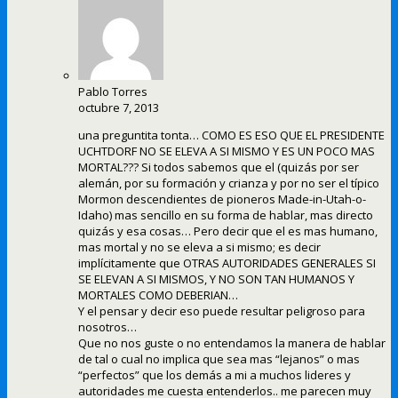
Pablo Torres
octubre 7, 2013
una preguntita tonta… COMO ES ESO QUE EL PRESIDENTE
UCHTDORF NO SE ELEVA A SI MISMO Y ES UN POCO MAS
MORTAL??? Si todos sabemos que el (quizás por ser
alemán, por su formación y crianza y por no ser el típico
Mormon descendientes de pioneros Made-in-Utah-o-
Idaho) mas sencillo en su forma de hablar, mas directo
quizás y esa cosas… Pero decir que el es mas humano,
mas mortal y no se eleva a si mismo; es decir
implícitamente que OTRAS AUTORIDADES GENERALES SI
SE ELEVAN A SI MISMOS, Y NO SON TAN HUMANOS Y
MORTALES COMO DEBERIAN…
Y el pensar y decir eso puede resultar peligroso para
nosotros…
Que no nos guste o no entendamos la manera de hablar
de tal o cual no implica que sea mas “lejanos” o mas
“perfectos” que los demás a mi a muchos lideres y
autoridades me cuesta entenderlos.. me parecen muy