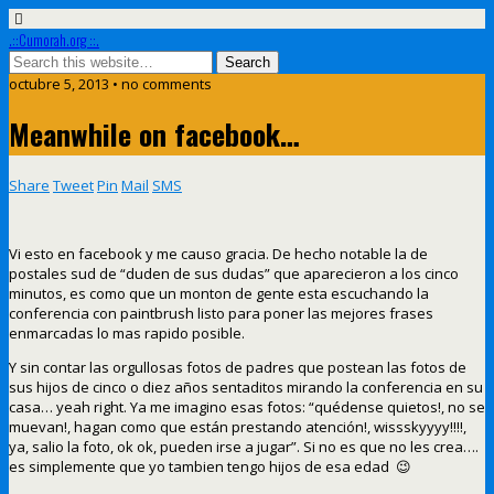
.::Cumorah.org ::.
octubre 5, 2013 • no comments
Meanwhile on facebook…
Share
Tweet
Pin
Mail
SMS
Vi esto en facebook y me causo gracia. De hecho notable la de
postales sud de “duden de sus dudas” que aparecieron a los cinco
minutos, es como que un monton de gente esta escuchando la
conferencia con paintbrush listo para poner las mejores frases
enmarcadas lo mas rapido posible.
Y sin contar las orgullosas fotos de padres que postean las fotos de
sus hijos de cinco o diez años sentaditos mirando la conferencia en su
casa… yeah right. Ya me imagino esas fotos: “quédense quietos!, no se
muevan!, hagan como que están prestando atención!, wissskyyyy!!!!,
ya, salio la foto, ok ok, pueden irse a jugar”. Si no es que no les crea….
es simplemente que yo tambien tengo hijos de esa edad 😉