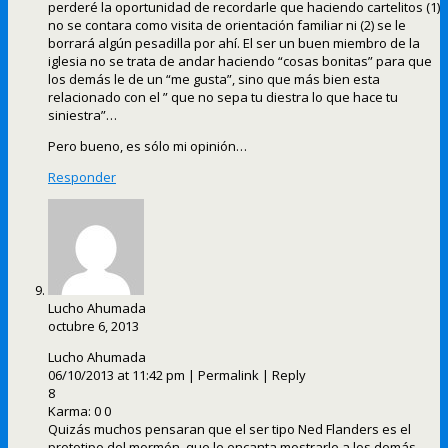
perderé la oportunidad de recordarle que haciendo cartelitos (1)
no se contara como visita de orientación familiar ni (2) se le
borrará algún pesadilla por ahí. El ser un buen miembro de la
iglesia no se trata de andar haciendo “cosas bonitas” para que
los demás le de un “me gusta”, sino que más bien esta
relacionado con el ” que no sepa tu diestra lo que hace tu
siniestra”…
Pero bueno, es sólo mi opinión…
Responder
Lucho Ahumada
octubre 6, 2013
Lucho Ahumada
06/10/2013 at 11:42 pm | Permalink | Reply
8
Karma: 0 0
Quizás muchos pensaran que el ser tipo Ned Flanders es el
prototipo del mormón, que le encanta mostrarle a los demás