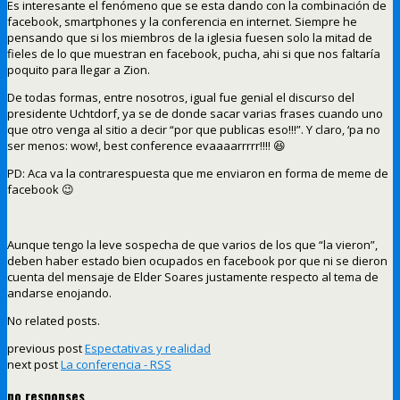
Es interesante el fenómeno que se esta dando con la combinación de
facebook, smartphones y la conferencia en internet. Siempre he
pensando que si los miembros de la iglesia fuesen solo la mitad de
fieles de lo que muestran en facebook, pucha, ahi si que nos faltaría
poquito para llegar a Zion.
De todas formas, entre nosotros, igual fue genial el discurso del
presidente Uchtdorf, ya se de donde sacar varias frases cuando uno
que otro venga al sitio a decir “por que publicas eso!!!”. Y claro, ‘pa no
ser menos: wow!, best conference evaaaarrrrr!!!! 😆
PD: Aca va la contrarespuesta que me enviaron en forma de meme de
facebook 😉
Aunque tengo la leve sospecha de que varios de los que “la vieron”,
deben haber estado bien ocupados en facebook por que ni se dieron
cuenta del mensaje de Elder Soares justamente respecto al tema de
andarse enojando.
No related posts.
previous post
Espectativas y realidad
next post
La conferencia - RSS
no responses