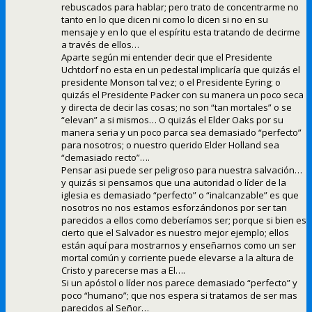
rebuscados para hablar; pero trato de concentrarme no
tanto en lo que dicen ni como lo dicen si no en su
mensaje y en lo que el espíritu esta tratando de decirme
a través de ellos…
Aparte según mi entender decir que el Presidente
Uchtdorf no esta en un pedestal implicaría que quizás el
presidente Monson tal vez; o el Presidente Eyring; o
quizás el Presidente Packer con su manera un poco seca
y directa de decir las cosas; no son “tan mortales” o se
“elevan” a si mismos… O quizás el Elder Oaks por su
manera seria y un poco parca sea demasiado “perfecto”
para nosotros; o nuestro querido Elder Holland sea
“demasiado recto”….
Pensar asi puede ser peligroso para nuestra salvación…
y quizás si pensamos que una autoridad o líder de la
iglesia es demasiado “perfecto” o “inalcanzable” es que
nosotros no nos estamos esforzándonos por ser tan
parecidos a ellos como deberíamos ser; porque si bien es
cierto que el Salvador es nuestro mejor ejemplo; ellos
están aquí para mostrarnos y enseñarnos como un ser
mortal común y corriente puede elevarse a la altura de
Cristo y parecerse mas a El….
Si un apóstol o líder nos parece demasiado “perfecto” y
poco “humano”; que nos espera si tratamos de ser mas
parecidos al Señor…