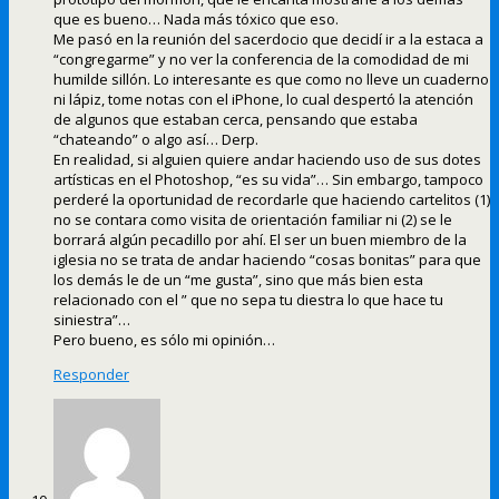
que es bueno… Nada más tóxico que eso.
Me pasó en la reunión del sacerdocio que decidí ir a la estaca a
“congregarme” y no ver la conferencia de la comodidad de mi
humilde sillón. Lo interesante es que como no lleve un cuaderno
ni lápiz, tome notas con el iPhone, lo cual despertó la atención
de algunos que estaban cerca, pensando que estaba
“chateando” o algo así… Derp.
En realidad, si alguien quiere andar haciendo uso de sus dotes
artísticas en el Photoshop, “es su vida”… Sin embargo, tampoco
perderé la oportunidad de recordarle que haciendo cartelitos (1)
no se contara como visita de orientación familiar ni (2) se le
borrará algún pecadillo por ahí. El ser un buen miembro de la
iglesia no se trata de andar haciendo “cosas bonitas” para que
los demás le de un “me gusta”, sino que más bien esta
relacionado con el ” que no sepa tu diestra lo que hace tu
siniestra”…
Pero bueno, es sólo mi opinión…
Responder