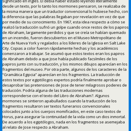
significado en inglés. Él debía haber estado leyendo literalmente
desde un texto, por lo tanto los mormones pensaron, se realizaba de
la misma manera que un traductor convencional lo hubiese hecho, con
la diferencia que las palabras llegaban por revelación en vez de que
por medio de su conocimiento. En 1967, esta idea respecto a cómo se
realizó la traducción sufrió un golpe cuando once restos de los papiros
de Abraham, largamente perdidos y que se creía se habían quemado
en un incendio, fueron descubiertos en el Museo Metropolitano de
Arte de Nueva York y regalados a los líderes de la Iglesia en Salt Lake
City. Copias a color fueron rápidamente hechas y los académicos
comenzaron a trabajar. Se asumió que estos textos eran los papiros
de Abraham debido a que Jose había publicado facsímiles de los
papiros junto con su traducción, y los mismos dibujos aparecían en los
fragmentos del museo. Por otra parte, algunos de los caracteres de la
“Gramática Egipcia” aparecían en los fragmentos. La traducción de
estos textos por egiptólogos expertos podría finalmente aprobar o
desaprobar las pretensiones de Jose de tener milagrosos poderes de
traducción. Podría alguna de las traducciones modernas
corresponderse con el texto del Libro de Abraham?. Algunos
mormones se sintieron apabullados cuando la traducción de los
fragmentos resultaron ser textos funerarios convencionales
colocados junto a los cuerpos momificados, en este caso textos de
Horus, para asegurar la continuidad de la vida como un dios inmortal.
De acuerdo a los egiptólogos, nada en los fragmentos se asemejaba
al relato de Jose respecto a Abraham.