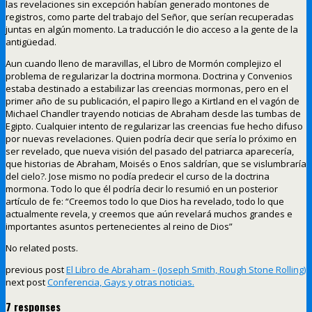
las revelaciones sin excepción habían generado montones de
registros, como parte del trabajo del Señor, que serían recuperadas
juntas en algún momento. La traducción le dio acceso a la gente de la
antigüedad.
Aun cuando lleno de maravillas, el Libro de Mormón complejizo el
problema de regularizar la doctrina mormona. Doctrina y Convenios
estaba destinado a estabilizar las creencias mormonas, pero en el
primer año de su publicación, el papiro llego a Kirtland en el vagón de
Michael Chandler trayendo noticias de Abraham desde las tumbas de
Egipto. Cualquier intento de regularizar las creencias fue hecho difuso
por nuevas revelaciones. Quien podría decir que sería lo próximo en
ser revelado, que nueva visión del pasado del patriarca aparecería,
que historias de Abraham, Moisés o Enos saldrían, que se vislumbraría
del cielo?. Jose mismo no podía predecir el curso de la doctrina
mormona. Todo lo que él podría decir lo resumió en un posterior
artículo de fe: “Creemos todo lo que Dios ha revelado, todo lo que
actualmente revela, y creemos que aún revelará muchos grandes e
importantes asuntos pertenecientes al reino de Dios”
No related posts.
previous post
El Libro de Abraham - (Joseph Smith, Rough Stone Rolling)
next post
Conferencia, Gays y otras noticias.
7 responses