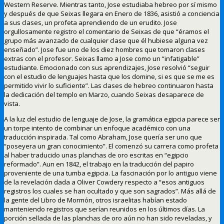
Western Reserve. Mientras tanto, Jose estudiaba hebreo por sí mismo
y después de que Seixas llegara en Enero de 1836, asistió a conciencia
a sus clases, un profeta aprendiendo de un erudito. Jose
orgullosamente registro el comentario de Seixas de que “éramos el
grupo más avanzado de cualquier clase que él hubiese alguna vez
enseñado”. Jose fue uno de los diez hombres que tomaron clases
extras con el profesor. Seixas llamo a Jose como un “infatigable”
estudiante. Emocionado con sus aprendizajes, Jose resolvió “seguir
con el estudio de lenguajes hasta que los domine, si es que se me es
permitido vivir lo suficiente”. Las clases de hebreo continuaron hasta
la dedicación del templo en Marzo, cuando Seixas desaparece de
vista.
A la luz del estudio de lenguaje de Jose, la gramática egipcia parece ser
un torpe intento de combinar un enfoque académico con una
traducción inspirada. Tal como Abraham, Jose quería ser uno que
“poseyera un gran conocimiento”. El comenzó su carrera como profeta
al haber traducido unas planchas de oro escritas en “egipcio
reformado”. Aun en 1842, el trabajo en la traducción del papiro
proveniente de una tumba egipcia. La fascinación por lo antiguo viene
de la revelación dada a Oliver Cowdery respecto a “esos antiguos
registros los cuales se han ocultado y que son sagrados”. Más allá de
la gente del Libro de Mormón, otros israelitas habían estado
manteniendo registros que serían reunidos en los últimos días. La
porción sellada de las planchas de oro aún no han sido reveladas, y