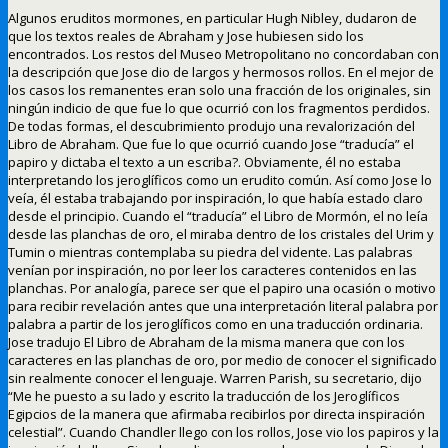
Algunos eruditos mormones, en particular Hugh Nibley, dudaron de
que los textos reales de Abraham y Jose hubiesen sido los
encontrados. Los restos del Museo Metropolitano no concordaban con
la descripción que Jose dio de largos y hermosos rollos. En el mejor de
los casos los remanentes eran solo una fracción de los originales, sin
ningún indicio de que fue lo que ocurrió con los fragmentos perdidos.
De todas formas, el descubrimiento produjo una revalorización del
Libro de Abraham. Que fue lo que ocurrió cuando Jose “traducía” el
papiro y dictaba el texto a un escriba?. Obviamente, él no estaba
interpretando los jeroglíficos como un erudito común. Así como Jose lo
veía, él estaba trabajando por inspiración, lo que había estado claro
desde el principio. Cuando el “traducía” el Libro de Mormón, el no leía
desde las planchas de oro, el miraba dentro de los cristales del Urim y
Tumin o mientras contemplaba su piedra del vidente. Las palabras
venían por inspiración, no por leer los caracteres contenidos en las
planchas. Por analogía, parece ser que el papiro una ocasión o motivo
para recibir revelación antes que una interpretación literal palabra por
palabra a partir de los jeroglíficos como en una traducción ordinaria.
Jose tradujo El Libro de Abraham de la misma manera que con los
caracteres en las planchas de oro, por medio de conocer el significado
sin realmente conocer el lenguaje. Warren Parish, su secretario, dijo
“Me he puesto a su lado y escrito la traducción de los Jeroglíficos
Egipcios de la manera que afirmaba recibirlos por directa inspiración
celestial”. Cuando Chandler llego con los rollos, Jose vio los papiros y la