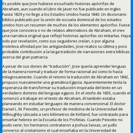
Es posible que Jose hubiese escuchado historias apócrifas de
Abraham, aun cuando el Libro de Jaser no fue publicado en Ingles
hasta 1829 y no llego a los Estados Unidos hasta 1840. Un diccionario
bíblico publicado por la unión de escuela dominical de los estados
unidos hizo un resumen de muchos de los elementos apócrifos. Fuese
que Jose conociera o no de relatos alternativos de Abraham, el creo
una narrativa original que reflejó historias apócrifas sin imitarlas. Haya
sido por revelación, como sus seguidores creían, o por alguna
instintiva afinidad por las antigüedades, Jose realizo su última y poco
probable contribución a la larga tradición de narraciones extra bíblicas
acerca del gran patriarca.
A pesar de sus dones de “traducción”, Jose quería aprender lenguas
de la manera normal y traducir de forma racional así como lo hacía
milagrosamente. Cuando el retomo la traducción de Abraham en 1842,
propuso nuevamente una gramática Egipcia. Aparentemente tenía la
esperanza de transformar su traducción inspirada del texto en un
verdadero dominio del lenguaje egipcio. En el otoño de 1835, cuando el
comenzó a trabajar en el texto de Abraham, él también estaba
planeando en estudiar lenguajes de manera convencional. El doctor
Daniel L. M. Peixotto, un profesor de medicina de la Universidad de
Willoughby ubicada a seis kilómetros de Kirtland, fue contratado para
enseñar hebreo en la Escuela de los Profetas. Cuando Peixotto no
pudo venir, los hermanos contrataron a Joshua Seixas, un judío
converso al cristianismo el cual enseñaba en la Universidad de