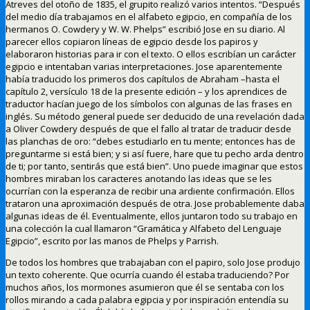
Atreves del otoño de 1835, el grupito realizó varios intentos. “Después
del medio día trabajamos en el alfabeto egipcio, en compañía de los
hermanos O. Cowdery y W. W. Phelps” escribió Jose en su diario. Al
parecer ellos copiaron líneas de egipcio desde los papiros y
elaboraron historias para ir con el texto. O ellos escribían un carácter
egipcio e intentaban varias interpretaciones. Jose aparentemente
había traducido los primeros dos capítulos de Abraham –hasta el
capítulo 2, versículo 18 de la presente edición – y los aprendices de
traductor hacían juego de los símbolos con algunas de las frases en
inglés. Su método general puede ser deducido de una revelación dada
a Oliver Cowdery después de que el fallo al tratar de traducir desde
las planchas de oro: “debes estudiarlo en tu mente; entonces has de
preguntarme si está bien; y si así fuere, hare que tu pecho arda dentro
de ti; por tanto, sentirás que está bien”. Uno puede imaginar que estos
hombres miraban los caracteres anotando las ideas que se les
ocurrían con la esperanza de recibir una ardiente confirmación. Ellos
trataron una aproximación después de otra. Jose probablemente daba
algunas ideas de él. Eventualmente, ellos juntaron todo su trabajo en
una colección la cual llamaron “Gramática y Alfabeto del Lenguaje
Egipcio”, escrito por las manos de Phelps y Parrish.
De todos los hombres que trabajaban con el papiro, solo Jose produjo
un texto coherente. Que ocurría cuando él estaba traduciendo? Por
muchos años, los mormones asumieron que él se sentaba con los
rollos mirando a cada palabra egipcia y por inspiración entendía su