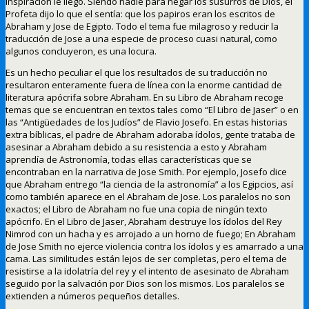
inspiración le llego. Siendo nadie para negar los susurros de Dios, el
Profeta dijo lo que el sentía: que los papiros eran los escritos de
Abraham y Jose de Egipto. Todo el tema fue milagroso y reducir la
traducción de Jose a una especie de proceso cuasi natural, como
algunos concluyeron, es una locura.
Es un hecho peculiar el que los resultados de su traducción no
resultaron enteramente fuera de línea con la enorme cantidad de
literatura apócrifa sobre Abraham. En su Libro de Abraham recoge
temas que se encuentran en textos tales como “El Libro de Jaser” o en
las “Antigüedades de los Judíos” de Flavio Josefo. En estas historias
extra bíblicas, el padre de Abraham adoraba ídolos, gente trataba de
asesinar a Abraham debido a su resistencia a esto y Abraham
aprendía de Astronomía, todas ellas características que se
encontraban en la narrativa de Jose Smith. Por ejemplo, Josefo dice
que Abraham entrego “la ciencia de la astronomía” a los Egipcios, así
como también aparece en el Abraham de Jose. Los paralelos no son
exactos; el Libro de Abraham no fue una copia de ningún texto
apócrifo. En el Libro de Jaser, Abraham destruye los ídolos del Rey
Nimrod con un hacha y es arrojado a un horno de fuego; En Abraham
de Jose Smith no ejerce violencia contra los ídolos y es amarrado a una
cama. Las similitudes están lejos de ser completas, pero el tema de
resistirse a la idolatría del rey y el intento de asesinato de Abraham
seguido por la salvación por Dios son los mismos. Los paralelos se
extienden a números pequeños detalles.