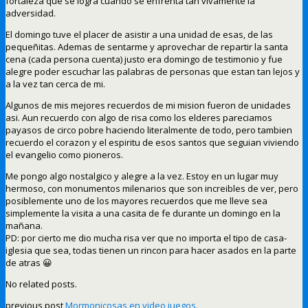
fortaleza que se logra cuando se enfrenta tan vivamente la
adversidad.
El domingo tuve el placer de asistir a una unidad de esas, de las
pequeñitas. Ademas de sentarme y aprovechar de repartir la santa
cena (cada persona cuenta) justo era domingo de testimonio y fue
alegre poder escuchar las palabras de personas que estan tan lejos y
a la vez tan cerca de mi.
Algunos de mis mejores recuerdos de mi mision fueron de unidades
asi. Aun recuerdo con algo de risa como los elderes pareciamos
payasos de circo pobre haciendo literalmente de todo, pero tambien
recuerdo el corazon y el espiritu de esos santos que seguian viviendo
el evangelio como pioneros.
Me pongo algo nostalgico y alegre a la vez. Estoy en un lugar muy
hermoso, con monumentos milenarios que son increibles de ver, pero
posiblemente uno de los mayores recuerdos que me lleve sea
simplemente la visita a una casita de fe durante un domingo en la
mañana.
PD: por cierto me dio mucha risa ver que no importa el tipo de casa-
iglesia que sea, todas tienen un rincon para hacer asados en la parte
de atras 😀
No related posts.
previous post
Mormonicosas en video juegos.