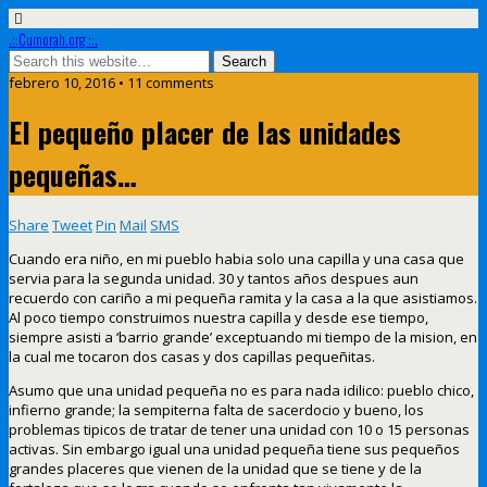
.::Cumorah.org ::.
febrero 10, 2016 • 11 comments
El pequeño placer de las unidades
pequeñas…
Share
Tweet
Pin
Mail
SMS
Cuando era niño, en mi pueblo habia solo una capilla y una casa que
servia para la segunda unidad. 30 y tantos años despues aun
recuerdo con cariño a mi pequeña ramita y la casa a la que asistiamos.
Al poco tiempo construimos nuestra capilla y desde ese tiempo,
siempre asisti a ‘barrio grande’ exceptuando mi tiempo de la mision, en
la cual me tocaron dos casas y dos capillas pequeñitas.
Asumo que una unidad pequeña no es para nada idilico: pueblo chico,
infierno grande; la sempiterna falta de sacerdocio y bueno, los
problemas tipicos de tratar de tener una unidad con 10 o 15 personas
activas. Sin embargo igual una unidad pequeña tiene sus pequeños
grandes placeres que vienen de la unidad que se tiene y de la