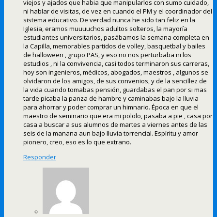
viejos y ajados que habia que manipularlos con sumo cuidado,
ni hablar de visitas, de vez en cuando el PM y el coordinador del
sistema educativo. De verdad nunca he sido tan feliz en la
Iglesia, eramos muuuuchos adultos solteros, la mayoría
estudiantes universitarios, pasábamos la semana completa en
la Capilla, memorables partidos de volley, basquetbal y bailes
de halloween , grupo PAS, y eso no nos perturbaba ni los
estudios , ni la convivencia, casi todos terminaron sus carreras,
hoy son ingenieros, médicos, abogados, maestros , algunos se
olvidaron de los amigos, de sus convenios, y de la sencillez de
la vida cuando tomabas pensión, guardabas el pan por si mas
tarde picaba la panza de hambre y caminabas bajo la lluvia
para ahorrar y poder comprar un himnario. Época en que el
maestro de seminario que era mi pololo, pasaba a pie , casa por
casa a buscar a sus alumnos de martes a viernes antes de las
seis de la manana aun bajo lluvia torrencial. Espíritu y amor
pionero, creo, eso es lo que extrano.
Responder