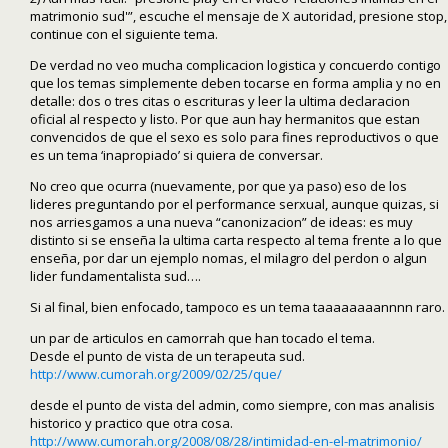
matrimonio sud'”, escuche el mensaje de X autoridad, presione stop,
continue con el siguiente tema.
De verdad no veo mucha complicacion logistica y concuerdo contigo
que los temas simplemente deben tocarse en forma amplia y no en
detalle: dos o tres citas o escrituras y leer la ultima declaracion
oficial al respecto y listo. Por que aun hay hermanitos que estan
convencidos de que el sexo es solo para fines reproductivos o que
es un tema ‘inapropiado’ si quiera de conversar.
No creo que ocurra (nuevamente, por que ya paso) eso de los
lideres preguntando por el performance serxual, aunque quizas, si
nos arriesgamos a una nueva “canonizacion” de ideas: es muy
distinto si se enseña la ultima carta respecto al tema frente a lo que
enseña, por dar un ejemplo nomas, el milagro del perdon o algun
lider fundamentalista sud….
Si al final, bien enfocado, tampoco es un tema taaaaaaaannnn raro.
un par de articulos en camorrah que han tocado el tema.
Desde el punto de vista de un terapeuta sud.
http://www.cumorah.org/2009/02/25/que/
desde el punto de vista del admin, como siempre, con mas analisis
historico y practico que otra cosa.
http://www.cumorah.org/2008/08/28/intimidad-en-el-matrimonio/