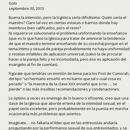
Golo
septiembre 30, 2013
Buena la intención, pero la logística sería dificilísima. Quién sería el
maestro? Claro tal vez en ciertas estacas o barrios donde hay
miembros bien calificados, pero el resto?
Ni siquiera se solucionaría el problema uniformando la enseñanza
(que es lo que hace la Iglesia para tratar de aminorar la tendencia
de que el maestro termine enseñando de su cosecha) porque en el
tema íntimo y sexual de pareja probablemente no haya uniformidad
o recetas infalibles de aplicación universal, (salvo la de procurar
hacer a la pareja feliz y no incomodarla, pero eso es aplicación del
evangelio al fin de cuentas).
Figúrate que tendrías un montón de tema para los Post de Cumorah,
del tipo “un hermano enseñó en mi barrio que tal o cual cosa es
pecado” o “la maestra de la clase XXX enseñó que si no …. se
pierde” o las más insolitas recomendaciones y condenaciones.
Lo óptimo a veces es enemigo de lo bueno o eficiente, creo que una
clase de la Iglesia que aborde el tema de la intimidad sexual, en el
papel sería excelente, pero probablemente en la puesta en marcha
ocacionaría más problemas que aciertos.
Imagínate…. no faltaría el líder que en las entrevistas andaría
preguntando por la performance sexual de sus entrevistados, y se