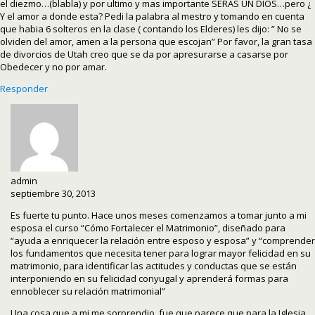
el diezmo…(blabla) y por ultimo y mas importante SERAS UN DIOS…pero ¿
Y el amor a donde esta? Pedi la palabra al mestro y tomando en cuenta
que habia 6 solteros en la clase ( contando los Elderes) les dijo: ” No se
olviden del amor, amen a la persona que escojan” Por favor, la gran tasa
de divorcios de Utah creo que se da por apresurarse a casarse por
Obedecer y no por amar.
Responder
admin
septiembre 30, 2013
Es fuerte tu punto. Hace unos meses comenzamos a tomar junto a mi
esposa el curso “Cómo Fortalecer el Matrimonio”, diseñado para
“ayuda a enriquecer la relación entre esposo y esposa” y “comprender
los fundamentos que necesita tener para lograr mayor felicidad en su
matrimonio, para identificar las actitudes y conductas que se están
interponiendo en su felicidad conyugal y aprenderá formas para
ennoblecer su relación matrimonial”
Una cosa que a mi me sorprendio, fue que parece que para la Iglesia,