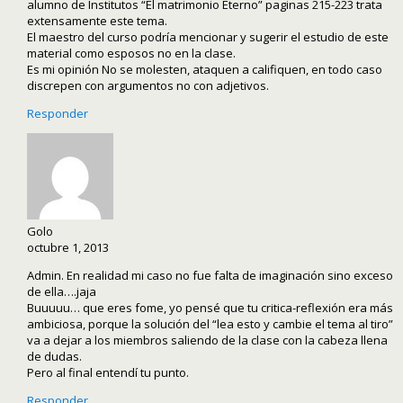
alumno de Institutos “El matrimonio Eterno” paginas 215-223 trata
extensamente este tema.
El maestro del curso podría mencionar y sugerir el estudio de este
material como esposos no en la clase.
Es mi opinión No se molesten, ataquen a califiquen, en todo caso
discrepen con argumentos no con adjetivos.
Responder
Golo
octubre 1, 2013
Admin. En realidad mi caso no fue falta de imaginación sino exceso
de ella….jaja
Buuuuu… que eres fome, yo pensé que tu critica-reflexión era más
ambiciosa, porque la solución del “lea esto y cambie el tema al tiro”
va a dejar a los miembros saliendo de la clase con la cabeza llena
de dudas.
Pero al final entendí tu punto.
Responder