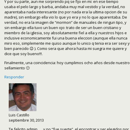
Y por su parte, aun me sorprendo pq se fijo en mi: en ese tiempo
usaba el pelo largo y barba, andaba muy mal vestido y la verdad, no
aparentaba nada interesante (no por nada era la ultima opcion de su
madre), sin embargo ella vio lo que yo era y no lo que aparentaba. De
verdad, no era la imagen de “mormon” de manuales de ningun tipo, y
sin embargo ella tuvo un buen ojo: trato de ser un buen cristiano y
miembro de la iglesia, soy absolutamente fiel a ella y nuestros hijos e
inclusive economicamente fui una buena eleccion (aunque ella nunca
miro eso, simplemente me quiso aunque lo unico q tenia era ser sexy y
bien parecido 😉 ). Como sera que ahora hasta mi suegra me quiere y
dice que soy bueno!!!.
Finalmente, una coincidencia: hoy cumplimos ocho años desde nuestro
sellamiento 🙂
Responder
Luis Castillo
septiembre 30, 2013
Te felicito admin …. y no “fue suerte”, el encontrar y ser elegidos por