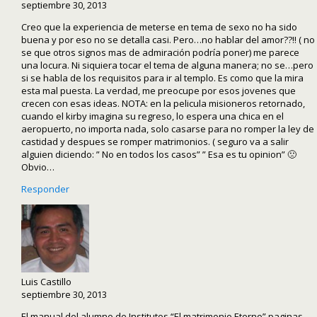
septiembre 30, 2013
Creo que la experiencia de meterse en tema de sexo no ha sido
buena y por eso no se detalla casi. Pero…no hablar del amor??!! ( no
se que otros signos mas de admiración podría poner) me parece
una locura. Ni siquiera tocar el tema de alguna manera; no se…pero
si se habla de los requisitos para ir al templo. Es como que la mira
esta mal puesta. La verdad, me preocupe por esos jovenes que
crecen con esas ideas. NOTA: en la pelicula misioneros retornado,
cuando el kirby imagina su regreso, lo espera una chica en el
aeropuerto, no importa nada, solo casarse para no romper la ley de
castidad y despues se romper matrimonios. ( seguro va a salir
alguien diciendo: ” No en todos los casos” ” Esa es tu opinion” 🙁
Obvio…
Responder
Luis Castillo
septiembre 30, 2013
El manual del alumno de Institutos “El matrimonio Eterno” paginas