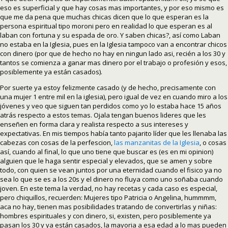
eso es superficial y que hay cosas mas importantes, y por eso mismo es
que me da pena que muchas chicas dicen que lo que esperan es la
persona espiritual tipo moroni pero en realidad lo que esperan es al
laban con fortuna y su espada de oro. Y saben chicas?, así como Laban
no estaba en la Iglesia, pues en la Iglesia tampoco van a encontrar chicos
con dinero (por que de hecho no hay en ningun lado asi, recién a los 30 y
tantos se comienza a ganar mas dinero por el trabajo o profesión y esos,
posiblemente ya están casados).
Por suerte ya estoy felizmente casado (y de hecho, precisamente con
una mujer 1 entre mil en la iglesia), pero igual de vez en cuando miro a los
jóvenes y veo que siguen tan perdidos como yo lo estaba hace 15 años
atrás respecto a estos temas. Ojala tengan buenos lideres que les
enseñen en forma clara y realista respecto a sus intereses y
expectativas. En mis tiempos había tanto pajarito líder que les llenaba las
cabezas con cosas de la perfescion,
las manzanitas de la Iglesia
, o cosas
así, cuando al final, lo que uno tiene que buscar es (es en mi opinion)
alguien que le haga sentir especial y elevados, que se amen y sobre
todo, con quien se vean juntos por una eternidad cuando el fisico ya no
sea lo que se es a los 20s y el dinero no fluya como uno soñaba cuando
joven. En este tema la verdad, no hay recetas y cada caso es especial,
pero chiquillos, recuerden: Mujeres tipo Patricia o Angelina, hummmm,
aca no hay, tienen mas posibilidades tratando de convertirlas y niñas:
hombres espirituales y con dinero, si, existen, pero posiblemente ya
pasan los 30 y ya están casados, la mayoria a esa edad a lo mas pueden