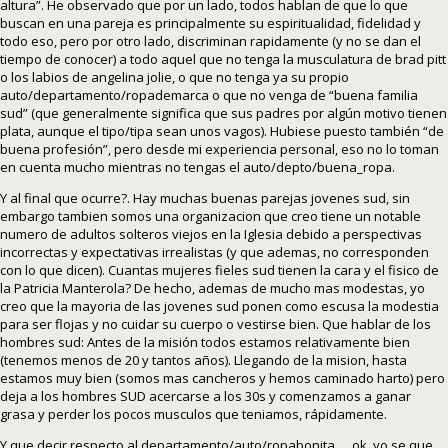
altura”. He observado que por un lado, todos hablan de que lo que
buscan en una pareja es principalmente su espiritualidad, fidelidad y
todo eso, pero por otro lado, discriminan rapidamente (y no se dan el
tiempo de conocer) a todo aquel que no tenga la musculatura de brad pitt
o los labios de angelina jolie, o que no tenga ya su propio
auto/departamento/ropademarca o que no venga de “buena familia
sud” (que generalmente significa que sus padres por algún motivo tienen
plata, aunque el tipo/tipa sean unos vagos). Hubiese puesto también “de
buena profesión”, pero desde mi experiencia personal, eso no lo toman
en cuenta mucho mientras no tengas el auto/depto/buena_ropa.
Y al final que ocurre?. Hay muchas buenas parejas jovenes sud, sin
embargo tambien somos una organizacion que creo tiene un notable
numero de adultos solteros viejos en la Iglesia debido a perspectivas
incorrectas y expectativas irrealistas (y que ademas, no corresponden
con lo que dicen). Cuantas mujeres fieles sud tienen la cara y el fisico de
la Patricia Manterola? De hecho, ademas de mucho mas modestas, yo
creo que la mayoria de las jovenes sud ponen como escusa la modestia
para ser flojas y no cuidar su cuerpo o vestirse bien. Que hablar de los
hombres sud: Antes de la misión todos estamos relativamente bien
(tenemos menos de 20 y tantos años). Llegando de la mision, hasta
estamos muy bien (somos mas cancheros y hemos caminado harto) pero
deja a los hombres SUD acercarse a los 30s y comenzamos a ganar
grasa y perder los pocos musculos que teniamos, rápidamente.
Y que decir respecto al departamento/auto/ropabonita…. ok, yo se que