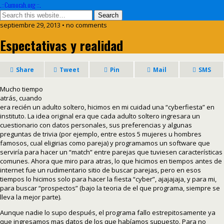
.::Cumorah.org ::.
septiembre 29, 2013 • no comments
Espectativas y realidad
Share
Tweet
Pin
Mail
SMS
Mucho tiempo
atrás, cuando
era recién un adulto soltero, hicimos en mi cuidad una “cyberfiesta” en
instituto. La idea original era que cada adulto soltero ingresara un
cuestionario con datos personales, sus preferencias y algunas
preguntas de trivia (por ejemplo, entre estos 5 mujeres u hombres
famosos, cual eligirias como pareja) y programamos un software que
serviría para hacer un “match” entre parejas que tuviesen características
comunes. Ahora que miro para atras, lo que hicimos en tiempos antes de
internet fue un rudimentario sitio de buscar parejas, pero en esos
tiempos lo hicimos solo para hacer la fiesta “cyber”, ajajajaja, y para mi,
para buscar “prospectos” (bajo la teoria de el que programa, siempre se
lleva la mejor parte).
Aunque nadie lo supo después, el programa fallo estrepitosamente ya
que ingresamos mas datos de los que habíamos supuesto. Para no