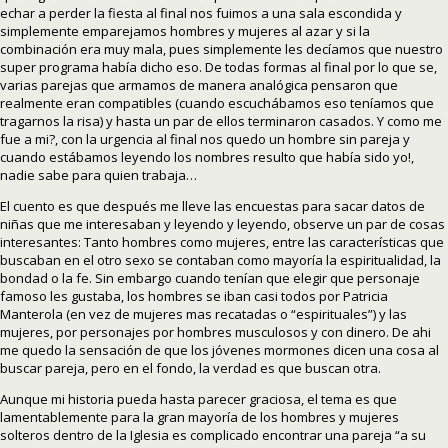
echar a perder la fiesta al final nos fuimos a una sala escondida y
simplemente emparejamos hombres y mujeres al azar y si la
combinación era muy mala, pues simplemente les decíamos que nuestro
super programa había dicho eso. De todas formas al final por lo que se,
varias parejas que armamos de manera analógica pensaron que
realmente eran compatibles (cuando escuchábamos eso teníamos que
tragarnos la risa) y hasta un par de ellos terminaron casados. Y como me
fue a mi?, con la urgencia al final nos quedo un hombre sin pareja y
cuando estábamos leyendo los nombres resulto que había sido yo!,
nadie sabe para quien trabaja…
El cuento es que después me lleve las encuestas para sacar datos de
niñas que me interesaban y leyendo y leyendo, observe un par de cosas
interesantes: Tanto hombres como mujeres, entre las características que
buscaban en el otro sexo se contaban como mayoría la espiritualidad, la
bondad o la fe. Sin embargo cuando tenían que elegir que personaje
famoso les gustaba, los hombres se iban casi todos por Patricia
Manterola (en vez de mujeres mas recatadas o “espirituales”) y las
mujeres, por personajes por hombres musculosos y con dinero. De ahi
me quedo la sensación de que los jóvenes mormones dicen una cosa al
buscar pareja, pero en el fondo, la verdad es que buscan otra.
Aunque mi historia pueda hasta parecer graciosa, el tema es que
lamentablemente para la gran mayoría de los hombres y mujeres
solteros dentro de la Iglesia es complicado encontrar una pareja “a su