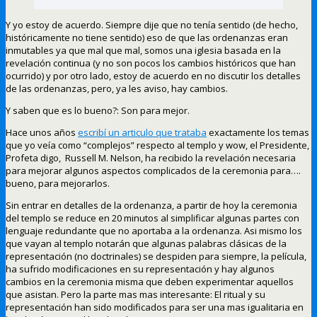
Y yo estoy de acuerdo. Siempre dije que no tenía sentido (de hecho,
históricamente no tiene sentido) eso de que las ordenanzas eran
inmutables ya que mal que mal, somos una iglesia basada en la
revelación continua (y no son pocos los cambios históricos que han
ocurrido) y por otro lado, estoy de acuerdo en no discutir los detalles
de las ordenanzas, pero, ya les aviso, hay cambios.
Y saben que es lo bueno?: Son para mejor.
Hace unos años
escribí un articulo que trataba
exactamente los temas
que yo veía como “complejos” respecto al templo y wow, el Presidente,
Profeta digo, Russell M. Nelson, ha recibido la revelación necesaria
para mejorar algunos aspectos complicados de la ceremonia para….
bueno, para mejorarlos.
Sin entrar en detalles de la ordenanza, a partir de hoy la ceremonia
del templo se reduce en 20 minutos al simplificar algunas partes con
lenguaje redundante que no aportaba a la ordenanza. Asi mismo los
que vayan al templo notarán que algunas palabras clásicas de la
representación (no doctrinales) se despiden para siempre, la película,
ha sufrido modificaciones en su representación y hay algunos
cambios en la ceremonia misma que deben experimentar aquellos
que asistan. Pero la parte mas mas interesante: El ritual y su
representación han sido modificados para ser una mas igualitaria en