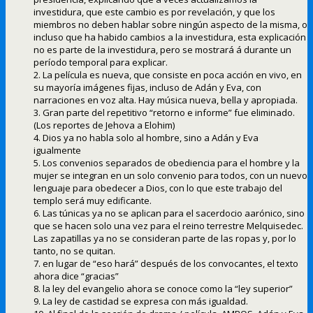
investidura, que este cambio es por revelación, y que los
miembros no deben hablar sobre ningún aspecto de la misma, o
incluso que ha habido cambios a la investidura, esta explicación
no es parte de la investidura, pero se mostrará á durante un
período temporal para explicar.
2. La película es nueva, que consiste en poca acción en vivo, en
su mayoría imágenes fijas, incluso de Adán y Eva, con
narraciones en voz alta. Hay música nueva, bella y apropiada.
3. Gran parte del repetitivo “retorno e informe” fue eliminado.
(Los reportes de Jehova a Elohim)
4. Dios ya no habla solo al hombre, sino a Adán y Eva
igualmente
5. Los convenios separados de obediencia para el hombre y la
mujer se integran en un solo convenio para todos, con un nuevo
lenguaje para obedecer a Dios, con lo que este trabajo del
templo será muy edificante.
6. Las túnicas ya no se aplican para el sacerdocio aarónico, sino
que se hacen solo una vez para el reino terrestre Melquisedec.
Las zapatillas ya no se consideran parte de las ropas y, por lo
tanto, no se quitan.
7. en lugar de “eso hará” después de los convocantes, el texto
ahora dice “gracias”
8. la ley del evangelio ahora se conoce como la “ley superior”
9. La ley de castidad se expresa con más igualdad.