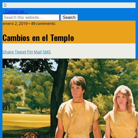
.::Cumorah.org ::.
enero 2, 2019 • 49 comments
Cambios en el Templo
Share
Tweet
Pin
Mail
SMS