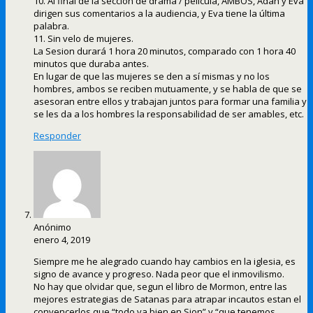
10. Al final de la sección de drama / película, AMBOS, Adán y Eva
dirigen sus comentarios a la audiencia, y Eva tiene la última
palabra.
11. Sin velo de mujeres.
La Sesion durará 1 hora 20 minutos, comparado con 1 hora 40
minutos que duraba antes.
En lugar de que las mujeres se den a sí mismas y no los
hombres, ambos se reciben mutuamente, y se habla de que se
asesoran entre ellos y trabajan juntos para formar una familia y
se les da a los hombres la responsabilidad de ser amables, etc.
Responder
Anónimo
enero 4, 2019
Siempre me he alegrado cuando hay cambios en la iglesia, es
signo de avance y progreso. Nada peor que el inmovilismo.
No hay que olvidar que, segun el libro de Mormon, entre las
mejores estrategias de Satanas para atrapar incautos estan el
convencerlos que “todo va bien en Sion” y “que tenemos