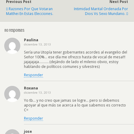
Previous Post
Next Post
Razones Por Que Votaran
Intimidad Marital Ordenada Por
Matthei En Estas Elecciones.
Dios Vs Sexo Mundano.
no responses
Paulina
diciembre 13, 2013
Sería una Utopía tener gobernantes acordes al evangelio del
Señor 100%… ese día me ofrezco hasta de vocal de mesa!!!
jajajajaja……….. (dejándo de lado el milenio obvio, estoy
hablando de políticos comunes y silvestres)
Responder
Roxana
diciembre 13, 2013
Yo tb… y no creo que jamas se logre… pero si debemos
apoyar al que más se acerca a lo que sabemos es correcto
C=
Responder
jose