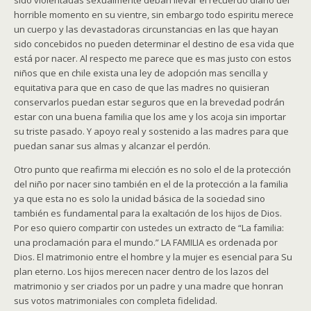
sido violentadas sexualmente deban llevar el recuerdo diario del
horrible momento en su vientre, sin embargo todo espiritu merece
un cuerpo y las devastadoras circunstancias en las que hayan
sido concebidos no pueden determinar el destino de esa vida que
está por nacer. Al respecto me parece que es mas justo con estos
niños que en chile exista una ley de adopción mas sencilla y
equitativa para que en caso de que las madres no quisieran
conservarlos puedan estar seguros que en la brevedad podrán
estar con una buena familia que los ame y los acoja sin importar
su triste pasado. Y apoyo real y sostenido a las madres para que
puedan sanar sus almas y alcanzar el perdón.
Otro punto que reafirma mi elección es no solo el de la protección
del niño por nacer sino también en el de la protección a la familia
ya que esta no es solo la unidad básica de la sociedad sino
también es fundamental para la exaltación de los hijos de Dios.
Por eso quiero compartir con ustedes un extracto de “La familia:
una proclamación para el mundo.” LA FAMILIA es ordenada por
Dios. El matrimonio entre el hombre y la mujer es esencial para Su
plan eterno. Los hijos merecen nacer dentro de los lazos del
matrimonio y ser criados por un padre y una madre que honran
sus votos matrimoniales con completa fidelidad.