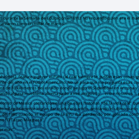
son durante la Semana de Educación en BYU. No recuerdo quien era el maes
vantaron como un millar de manos.
Ayer el Pato (al cual siempre le gustan esas cosas 
rtante del año en el Futbol Americano. No se para que me pregunta esas
de 10 kilometros del estadio donde se jugo el SuperBowl en Arizona y so
ndo alguna muebleria abierta junto a mis amigos!!) y… entre nosotros…. 
 Alonso de Mexico contandome una de esas historias “de la vida real” que
o milagrosamente logran dar vuelta el partido, anotando el ultimo punto 
o de 1980 cuando el equipo de la BYU iba perdiendo por goleada contra
mo “El Tazon Milagroso”.
eer mas”.