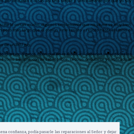
no por dificultad o cosas asi sino simple y sencillamente por que yo soy
e si me lo cortan mucho, digamos simplemente que no se me ve muy bien.
n poco mas largo que el común y me resisto y resisto hasta el ultimo el
po de un BYU guy.
estudiantes, algunos dicen que en realidad, así deberían verse todos los
ré como siempre, con mi cabello libre, sedoso, ondulante y fortificado al
na confianza, podía pasarle las reparaciones al Señor y dejar