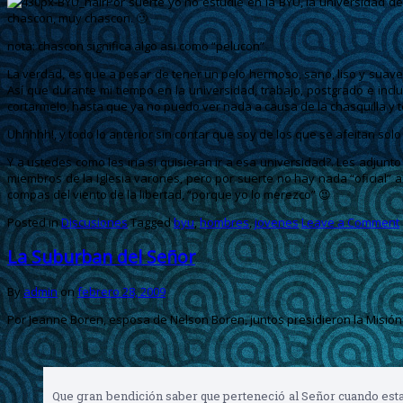
Por suerte yo no estudie en la BYU, la universidad de
chascon, muy chascon. 🙂
nota: chascon significa algo asi como “pelucon”
La verdad, es que a pesar de tener un pelo hermoso, sano, liso y suav
Así que durante mi tiempo en la universidad, trabajo, postgrado e incl
cortarmelo, hasta que ya no puedo ver nada a causa de la chasquilla y 
Uhhhhh!, y todo lo anterior sin contar que soy de los que se afeitan so
Y a ustedes como les iria si quisieran ir a esa universidad?. Les adjun
miembros de la Iglesia varones, pero por suerte no hay nada “oficial” al
compas del viento de la libertad, “porque yo lo merezco” 😉
Posted in
Discusiones
Tagged
byu
,
hombres
,
jovenes
Leave a Comment
La Suburban del Señor
By
admin
on
febrero 28, 2009
Por Jeanne Boren, esposa de Nelson Boren, juntos presidieron la Misión
Que gran bendición saber que perteneció al Señor cuando esta