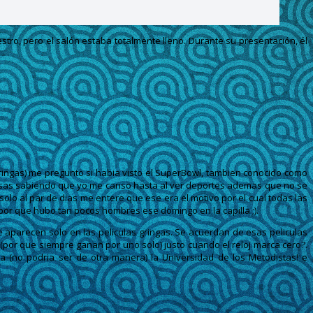
tro, pero el salón estaba totalmente lleno. Durante su presentación, él
gringas) me pregunto si habia visto el SuperBowl, tambien conocido como
 cosas sabiendo que yo me canso hasta al ver deportes ademas que no se
lo al par de dias me entere que ese era el motivo por el cual todas las
por que hubo tan pocos hombres ese domingo en la capilla ;).
 aparecen solo en las peliculas gringas. Se acuerdan de esas peliculas
(por que siempre ganan por uno solo) justo cuando el reloj marca cero?.
 (no podria ser de otra manera) la Universidad de los Metodistas! e