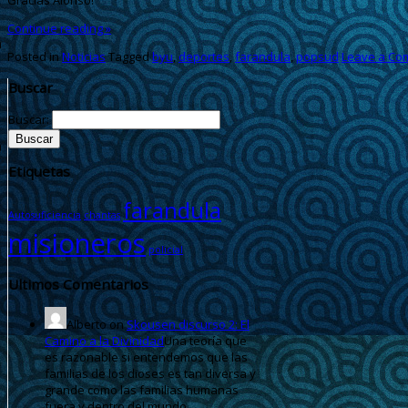
Continue reading
»
Posted in
Noticias
Tagged
byu
,
deportes
,
farandula
,
popsud
Leave a Co
Buscar
Buscar:
Etiquetas
farandula
Autosuficiencia
chantas
misioneros
policial
Ultimos Comentarios
Alberto
on
Skousen discurso 2: El
Camino a la Divinidad
Una teoría que
es razonable si entendemos que las
familias de los dioses es tan diversa y
grande como las familias humanas
fuera y dentro del mundo