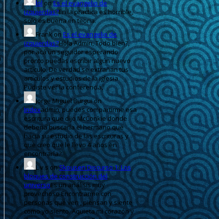
lol
on
Es el evangelio de
izquierdas?
En la practica es horrible,
solo es buena en teoria.
Frank
on
Es el evangelio de
izquierdas?
Hola Admin, Todo bien?,
por acá un seguidor esperando
pronto puedas escribir algún nuevo
artículo. De verdad se extrañan tus
artículos y estudios de la iglesia.
Pudiste ver la conferencia,
Jorge Miguel Burgui
on
Index
admin, puedes compartirme esa
escritura que dijo McConkie donde
deberia buscarla el hermano que
hacia su estudio de las escrituras y
que creo que le llevo 4 años en
encontrarla?
L v s
on
Skousen Discurso 1: Los
bloques de construcción del
universo
Es un análisis muy
provechoso Encontrarme con
personas que ven , piensan y siente
como yo siento. Aquieta mi corazón y