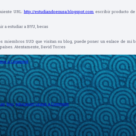
guiente URL:
http://estudiandoenusa.blogspot.com
escribir producto de
r a estudiar a BYU, becas
 a los miembros SUD que visitan su blog, puede poner un enlace de m
 países. Atentamente, David Torres
ave a Comment
cas
,
byu
,
educacion
Leave a Comment