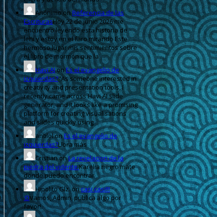
Anónimo
on
Referencia de las
Escrituras
Hoy 22 de junio 2026 me
encuentro leyendo esta historia de
lehi y estoy en el faro mirando Este
hermoso lugar mis sentimientos sobre
el libro de mormón que la
Havi AI
on
Es el evangelio de
izquierdas?
"As someone interested in
creativity and presentation tools, I
recently came across Havi AI slide
generator, and it looks like a promising
platform for creating visualisations
and slides quickly using
antilol
on
Es el evangelio de
izquierdas?
Llora más
Cristian
on
La revelacion de la
piedra del vidente.
Karelia negro mate
donde puedo encontrar
Hipolito Glz.
on
casi casi!!!
:D
Vamos, Admin, publica algo por
favor!.