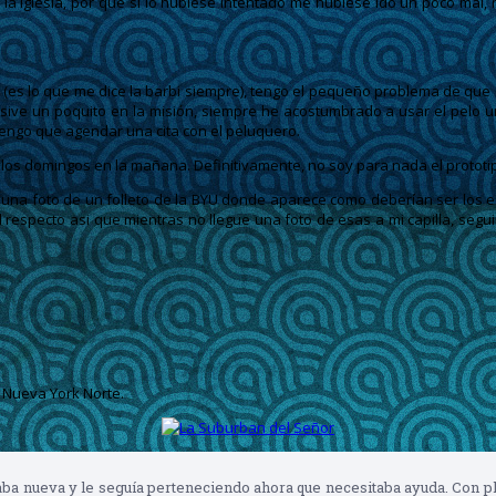
 la Iglesia, por que si lo hubiese intentado me hubiese ido un poco mal, 
e (es lo que me dice la barbi siempre), tengo el pequeño problema de qu
usive un poquito en la misión, siempre he acostumbrado a usar el pelo u
tengo que agendar una cita con el peluquero.
lo los domingos en la mañana. Definitivamente, no soy para nada el prototi
to una foto de un folleto de la BYU donde aparece como deberían ser los 
 respecto asi que mientras no llegue una foto de esas a mi capilla, segui
 Nueva York Norte.
ba nueva y le seguía perteneciendo ahora que necesitaba ayuda. Con ple