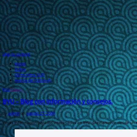
Skip to content
Home
Indice
Otros sitios SUD
Acerca de Cumorah
RSS
Gallery
BYU – Blog con información y consejos.
By
admin
on
agosto 27, 2009
Y mas información para los interesados en BYU directamente desde un