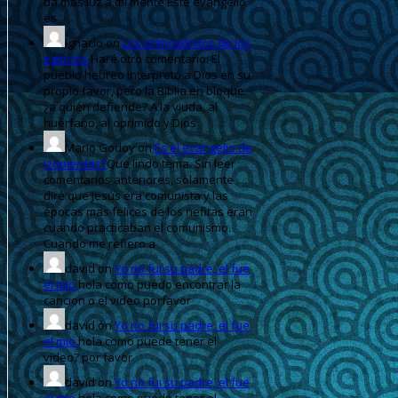
da mas luz a mi mente Este evangelio
es
Ignacio
on
Los primogénitos de los
egipcios.
Haré otro comentario. El
pueblo hebreo interpretó a Dios en su
propio favor, pero la Biblia en bloque
¿a quién defiende? A la viuda, al
huérfano, al oprimido y Dios
Mario Godoy
on
Es el evangelio de
izquierdas?
Que lindo tema. Sin leer
comentarios anteriores, solamente
diré que Jesús era comunista y las
épocas mas felices de los nefitas eran
cuando practicaban el comunismo.
Cuando me refiero a
david
on
Yo no fui su padre, el fue
el mio.
hola como puedo encontrar la
cancion o el video porfavor
david
on
Yo no fui su padre, el fue
el mio.
hola como puede tener el
video? por favor
david
on
Yo no fui su padre, el fue
el mio.
hola como puede tener el