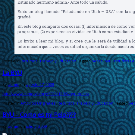
Estimado hermano admin.- Ante todo un saludo.
Edito un blog llamado “Estudiando en Utah – USA” con la si
gradué.
En este blog comparto dos cosas: (1) información de cómo veni
programas; (2) experiencias vividas en Utah como estudiante.
Lo invito a leer mi blog, y si cree que le será de utilidad
información que a veces es difícil organizarla desde nuestros
Posted in
Recursos
,
Trabajo y Educacion
Tagged
becas
,
byu
,
estudios
Le
La BYU
By
admin
on
agosto 27, 2009
http://www.cumorah.org/2012/12/09/byu-becas
Posted in
Articulos Originales
,
Recursos
,
Trabajo y Educacion
Tagged
be
BYU – Como es mi Pelo????
By
admin
on
julio 6, 2009