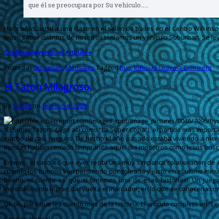
que él se preocupara por Su vehículo……
Hace años asistí a una clase en el salón de bailes en el Centro Wilkin
quiso saber cuántos de nosotros teníamos un vehículo Suburban. Se le
Continua leyendo el Artículo »
Posted in
Discursos
,
Mensajes
Tagged
byu
,
Infosud
Leave a Comment
El Tazon Milagroso.
By
admin
on
febrero 4, 2009
“El Super Tazon” (algo asi como “La Super Copa”), el partido mas impo
mucho de casi ninguno. De hecho el año pasado estaba viviendo a menos 
tiendas habian cerrado tempranito aquel dia (nosotros como lesos busca
Eniwais, el caso es que ayer recibi una muy simpatica colaboracion de
cuando los buenos van perdiendo por goleada y justo en el ultimo minut
Bueno, el cuento es que si tenemos una de esas historias!. Un jueg
increiblemente logran dar vuelta el marcador, en lo que se conoceria co
Ok ok, para que les cuento mas de la historia. El articulo completo en “L
Gracias Alonso!