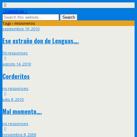
.::Cumorah.org ::.
Tags › misioneros
septiembre 19, 2010
Ese extraño don de Lenguas….
56 responses
agosto 14, 2010
Corderitos
no responses
julio 8, 2010
Mal momento….
no responses
noviembre 8, 2009