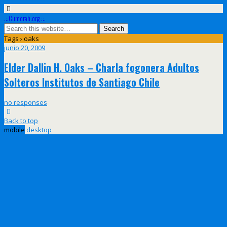
.::Cumorah.org ::.
Tags › oaks
junio 20, 2009
Elder Dallin H. Oaks – Charla fogonera Adultos
Solteros Institutos de Santiago Chile
no responses
Back to top
mobile
desktop