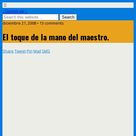
.::Cumorah.org ::.
diciembre 21, 2008 • 13 comments
El toque de la mano del maestro.
Share
Tweet
Pin
Mail
SMS