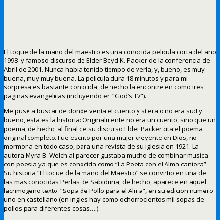
El toque de la mano del maestro es una conocida pelicula corta del año
1998 y famoso discurso de Elder Boyd K. Packer de la conferencia de
Abril de 2001. Nunca habia tenido tiempo de verla, y, bueno, es muy
buena, muy muy buena. La pelicula dura 18 minutos y para mi
sorpresa es bastante conocida, de hecho la encontre en como tres
paginas evangelicas (incluyendo en “God’s TV”).
Me puse a buscar de donde venia el cuento y si era o no era sud y
bueno, esta es la historia: Originalmente no era un cuento, sino que un
poema, de hecho al final de su discurso Elder Packer cita el poema
original completo. Fue escrito por una mujer creyente en Dios, no
mormona en todo caso, para una revista de su iglesia en 1921. La
autora Myra B. Welch al parecer gustaba mucho de combinar musica
con poesia ya que es conocida como “La Poeta con el Alma cantora”.
Su historia “El toque de la mano del Maestro” se convirtio en una de
las mas conocidas Perlas de Sabiduria, de hecho, aparece en aquel
lacrimogeno texto “Sopa de Pollo para el Alma”, en su edicion numero
uno en castellano (en ingles hay como ochorrocientos mil sopas de
pollos para diferentes cosas….).