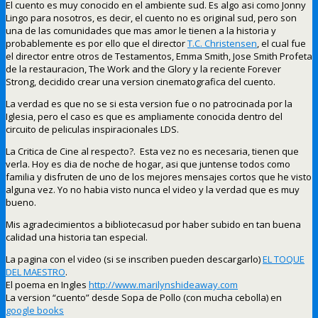
El cuento es muy conocido en el ambiente sud. Es algo asi como Jonny
Lingo para nosotros, es decir, el cuento no es original sud, pero son
una de las comunidades que mas amor le tienen a la historia y
probablemente es por ello que el director
T.C. Christensen
, el cual fue
el director entre otros de Testamentos, Emma Smith, Jose Smith Profeta
de la restauracion, The Work and the Glory y la reciente Forever
Strong, decidido crear una version cinematografica del cuento.
La verdad es que no se si esta version fue o no patrocinada por la
Iglesia, pero el caso es que es ampliamente conocida dentro del
circuito de peliculas inspiracionales LDS.
La Critica de Cine al respecto?. Esta vez no es necesaria, tienen que
verla. Hoy es dia de noche de hogar, asi que juntense todos como
familia y disfruten de uno de los mejores mensajes cortos que he visto
alguna vez. Yo no habia visto nunca el video y la verdad que es muy
bueno.
Mis agradecimientos a bibliotecasud por haber subido en tan buena
calidad una historia tan especial.
La pagina con el video (si se inscriben pueden descargarlo)
EL TOQUE
DEL MAESTRO
.
El poema en Ingles
http://www.marilynshideaway.com
La version “cuento” desde Sopa de Pollo (con mucha cebolla) en
google books