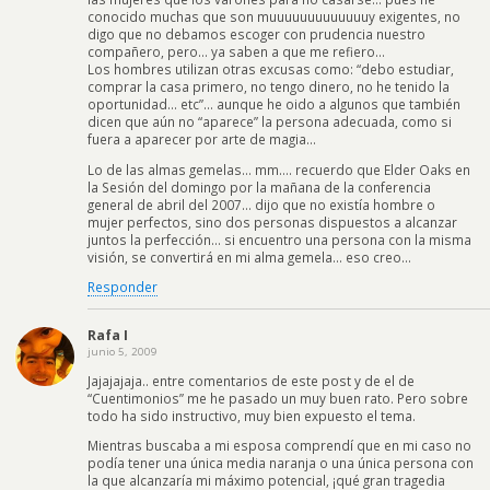
conocido muchas que son muuuuuuuuuuuuuy exigentes, no
digo que no debamos escoger con prudencia nuestro
compañero, pero… ya saben a que me refiero…
Los hombres utilizan otras excusas como: “debo estudiar,
comprar la casa primero, no tengo dinero, no he tenido la
oportunidad… etc”… aunque he oido a algunos que también
dicen que aún no “aparece” la persona adecuada, como si
fuera a aparecer por arte de magia…
Lo de las almas gemelas… mm…. recuerdo que Elder Oaks en
la Sesión del domingo por la mañana de la conferencia
general de abril del 2007… dijo que no existía hombre o
mujer perfectos, sino dos personas dispuestos a alcanzar
juntos la perfección… si encuentro una persona con la misma
visión, se convertirá en mi alma gemela… eso creo…
Responder
Rafa I
junio 5, 2009
Jajajajaja.. entre comentarios de este post y de el de
“Cuentimonios” me he pasado un muy buen rato. Pero sobre
todo ha sido instructivo, muy bien expuesto el tema.
Mientras buscaba a mi esposa comprendí que en mi caso no
podía tener una única media naranja o una única persona con
la que alcanzaría mi máximo potencial, ¡qué gran tragedia