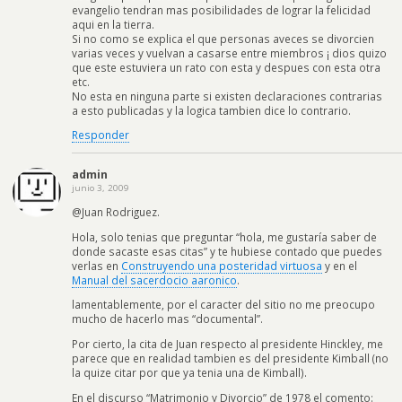
evangelio tendran mas posibilidades de lograr la felicidad
aqui en la tierra.
Si no como se explica el que personas aveces se divorcien
varias veces y vuelvan a casarse entre miembros ¡ dios quizo
que este estuviera un rato con esta y despues con esta otra
etc.
No esta en ninguna parte si existen declaraciones contrarias
a esto publicadas y la logica tambien dice lo contrario.
Responder
admin
junio 3, 2009
@Juan Rodriguez.
Hola, solo tenias que preguntar “hola, me gustaría saber de
donde sacaste esas citas” y te hubiese contado que puedes
verlas en
Construyendo una posteridad virtuosa
y en el
Manual del sacerdocio aaronico
.
lamentablemente, por el caracter del sitio no me preocupo
mucho de hacerlo mas “documental”.
Por cierto, la cita de Juan respecto al presidente Hinckley, me
parece que en realidad tambien es del presidente Kimball (no
la quize citar por que ya tenia una de Kimball).
En el discurso “Matrimonio y Divorcio” de 1978 el comento: