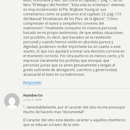
éxito, honorable y feliz” así como el Capítulo 1, pág. 1, de su
libro “El Milagro del Perdón”, “Esta vida es el tiempo”. Además
es muy esclarecedor el Pte. Brigham Young en sus
comentarios como se publicaron el el capítulo 23, pág. 173
del Manual “Enseñanzas de los Ptes. de la Iglesia”, “Cómo
comprender el nuevo y sempiterno convenio del
matrimonio”. Finalmente comparto mi creencia personal,
basado en mi propio testimonio, de que ambas situaciones
son posibles, es decir, que basados en la revelación
personal y cuando hemos vivido en absoluta pureza y
dignidad, podemos recibir importante luz en cuanto a este
asunto, lo que nos ayudará a tomar una decisión correcta en
el momento correcto. Por otra parte no es menos cierto, y lo
expresan claramente los profetas que invoqué, que
personas justas que se amen genuinamente y tengan el
grado suficiente de abnegación ,sacrificio y generosidad,
alcanzarán el éxito en su matrimonio.
Responder
Humberto
junio 4, 2009
“…lamentablemente, por el caracter del sitio no me preocupo
mucho de hacerlo mas “documental”.
El caracter del sitio esta dando caracter a aquellos miembros
que se educan a traves de tu sitio.