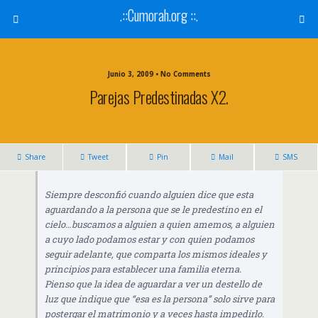
.::Cumorah.org ::.
Junio 3, 2009 • No Comments
Parejas Predestinadas X2.
Share
Tweet
Pin
Mail
SMS
Siempre desconfió cuando alguien dice que esta
aguardando a la persona que se le predestino en el
cielo…buscamos a alguien a quien amemos, a alguien
a cuyo lado podamos estar y con quien podamos
seguir adelante, que comparta los mismos ideales y
principios para establecer una familia eterna.
Pienso que la idea de aguardar a ver un destello de
luz que indique que “esa es la persona” solo sirve para
postergar el matrimonio y a veces hasta impedirlo.