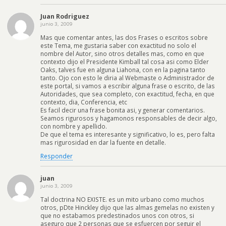
Juan Rodriguez
junio 3, 2009
Mas que comentar antes, las dos Frases o escritos sobre
este Tema, me gustaria saber con exactitud no solo el
nombre del Autor, sino otros detalles mas, como en que
contexto dijo el Presidente Kimball tal cosa asi como Elder
Oaks, talves fue en alguna Liahona, con en la pagina tanto
tanto. Ojo con esto le diria al Webmaste o Administrador de
este portal, si vamos a escribir alguna frase o escrito, de las
Autoridades, que sea completo, con exactitud, fecha, en que
contexto, dia, Conferencia, etc
Es facil decir una frase bonita asi, y generar comentarios.
Seamos rigurosos y hagamonos responsables de decir algo,
con nombre y apellido.
De que el tema es interesante y significativo, lo es, pero falta
mas rigurosidad en dar la fuente en detalle.
Responder
juan
junio 3, 2009
Tal doctrina NO EXISTE. es un mito urbano como muchos
otros, pDte Hinckley dijo que las almas gemelas no existen y
que no estabamos predestinados unos con otros, si
aseguro que 2 personas que se esfuercen por seguir el