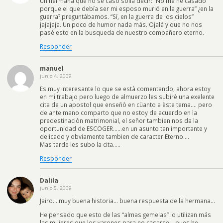
Un hermana que no se casó solía decir: ”No me he casado
porque el que debía ser mi esposo murió en la guerra” ¿en la
guerra? preguntábamos. “Sí, en la guerra de los cielos”
jajajaja. Un poco de humor nada más. Ojalá y que no nos
pasé esto en la busqueda de nuestro compañero eterno.
Responder
manuel
junio 4, 2009
Es muy interesante lo que se està comentando, ahora estoy
en mi trabajo pero luego de almuerzo les subirè una exelente
cita de un apostol que enseñò en cùanto a èste tema…. pero
de ante mano comparto que no estoy de acuerdo en la
predestinaciòn matrimonial, el señor tambien nos da la
oportunidad de ESCOGER……en un asunto tan importante y
delicado y obviamente tambien de caracter Eterno….
Mas tarde les subo la cita…..
Responder
Dalila
junio 5, 2009
Jairo… muy buena historia… buena respuesta de la hermana…
He pensado que esto de las “almas gemelas” lo utilizan más
las mujeres que los varones para no casarse… pues he