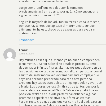
acordado encontrarnos en la tierra.-
Luego comprendí que esa decisión la tomamos
precisamente acá en la tierra.. por qué… cómo encontrar a
alguien a quien no recuerdo???
Seguro la mayoría de los adultos solteros piensa lo mismo,
por eso hay tantos que aplazan el matrimonio… aunque
últimamente, he escuchado otras excusas para evadir el
matrimonio.-
Responder
Frank
junio 3, 2009
Hay muchas cosas que al menos yo no puedo comprender…
plenamente. El Señor sabe el fin desde el principio…pero
deben haber infinitos finales alternativos pues dependen de
las decisiones de cada persona, por ello, en particular con el
asunto del matrimonio veo extremadamente complejo que
haya una persona preparada para cada otra persona.
Creo que hay casos especiales, por ejemplo Adan y Eva, José
y María, Los padres de José Smith y otros tantos que por la
trascendencia eterna en el Plan de Salvación y debido a su
posición exaltada en la vida preterrenal obtienen algunas
promesas específicas relativo a sus familias eternas.
Pero el resto creo que tiene que ver con la fidelidad, para un
hombre y una mujer fieles la vivencia del Evangelio le da las