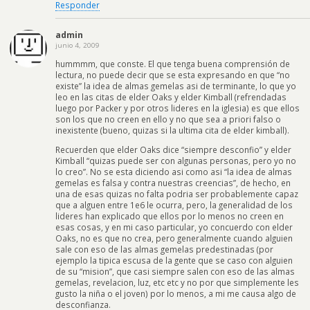
Responder
admin
junio 4, 2009
hummmm, que conste. El que tenga buena comprensión de
lectura, no puede decir que se esta expresando en que “no
existe” la idea de almas gemelas asi de terminante, lo que yo
leo en las citas de elder Oaks y elder Kimball (refrendadas
luego por Packer y por otros lideres en la iglesia) es que ellos
son los que no creen en ello y no que sea a priori falso o
inexistente (bueno, quizas si la ultima cita de elder kimball).
Recuerden que elder Oaks dice “siempre desconfio” y elder
Kimball “quizas puede ser con algunas personas, pero yo no
lo creo”. No se esta diciendo asi como asi “la idea de almas
gemelas es falsa y contra nuestras creencias”, de hecho, en
una de esas quizas no falta podria ser probablemente capaz
que a alguen entre 1e6 le ocurra, pero, la generalidad de los
lideres han explicado que ellos por lo menos no creen en
esas cosas, y en mi caso particular, yo concuerdo con elder
Oaks, no es que no crea, pero generalmente cuando alguien
sale con eso de las almas gemelas predestinadas (por
ejemplo la tipica escusa de la gente que se caso con alguien
de su “mision”, que casi siempre salen con eso de las almas
gemelas, revelacion, luz, etc etc y no por que simplemente les
gusto la niña o el joven) por lo menos, a mi me causa algo de
desconfianza.