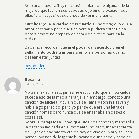
Solo una muestra (hay muchas): hablando de algunas de la
mujeres que fueron sus esposas dijo en una ocasión que
ellas “eran suyas” desde antes de venir a la tierra.
Otro lider (que la verdad no recuerdo su nombre) dijo que el
amor necesario para que una pareja pudiera estar unida
para siempre no empezó en esta vida ni terminará en la
próxima.
Debemos recordar que ni el poder del sacerdocio en el
sellamiento podrá unir para siempre a personas que no
desean estar juntas.
Responder
Rosario
julio 2, 2009
No sé si existirá eso, jamás he escuchado que en los cielos
suceda eso de la media naranja, sin embargo, conozco una
canción de Micheal McClein que se llama Match in Heaven y
habla algo parecido, pero yo pensé que era una letra de
canción nomás pero nunca que se enseñaba en clases o
cosas así.
Sobre la pareja ideal…creo que Dios nos conoce y mandará a
la persona indicada en el momento indicado, independiente
del lugar de nacimiento etc. Yo soy de Viña del Mar y salí con
hartos jóvenes de la iglesia buscando el indicado y nada de