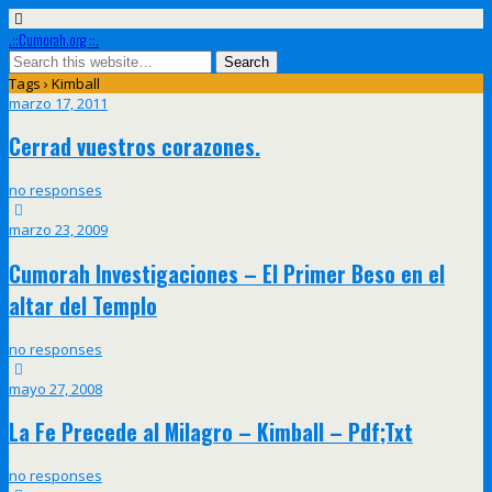
.::Cumorah.org ::.
Tags › Kimball
marzo 17, 2011
Cerrad vuestros corazones.
no responses
marzo 23, 2009
Cumorah Investigaciones – El Primer Beso en el
altar del Templo
no responses
mayo 27, 2008
La Fe Precede al Milagro – Kimball – Pdf;Txt
no responses