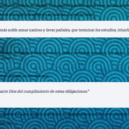
mo una pérdida de tiempo. Hay quienes piensan que el estar en casa dedica
ma mía ella hace una reflexión en cuanto a la maternidad:
ás noble sonar narices y lavar pañales, que terminar los estudios, triunf
ha sido delegada a otras personas, como familiares cercanos, las nanas o 
 clases.
sexto párrafo se nos dice que:
 ante Dios del cumplimiento de estas obligaciones.”
fundamental para nuestra exaltación y salvación personal, así como también l
ndo dijo