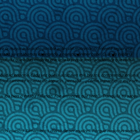
rir la mayor educación posible antes del matrimonio. Intenté seguir ese
casado ya estábamos esperando a nuestro primer bebe. Cuando recibí la
reparada que otras mujeres gracias a la preparación académica que había
bilidad enorme. Cada vez que la alzaba en mis brazos, comprendía en una
 absolutamente incapaz de lograrlo, pensaba… ¿Cómo lograré que este ser
 iba bien o estaba fallando. Fue entonces que sentí… Tranquila, tú sabes
uemos nuestro llamamiento divino de ser madres. Porque nosotras somos