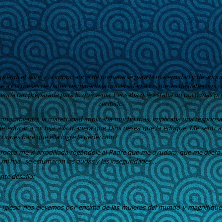
prendí el valor y la importancia de prepararse para la maternidad y de adqui
asé a los meses de haber terminado la universidad a los meses de habernos 
e sentía tan preparada para lo que venía. Pensaba que estaba un poco más p
recibido.
e conocimiento, la maternidad implicaba mucho más, implicaba una responsa
 de educar a mi hija a la manera que Dios desea que la eduque. Me sentí
iones haré que ella logre la perfección?
onto me vi arrodillada rogándole al Padre que me ayudara, que me dijera si
mi hija,
se esfumaron las dudas y las inseguridades…
nte desafío:
 la Iglesia nos elevemos por encima de las mujeres del mundo y magnifiq