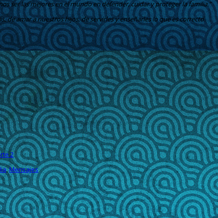
s ser las mejores en el mundo en defender, cuidar y proteger la familia.”
 de amar a nuestros hijos, de servirles y enseñarles lo que es correcto.
rte 2
lia
,
Mensajes