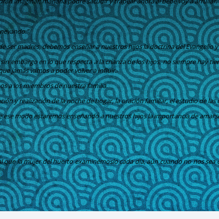
drán imaginar; mañana podré sacudir y trapear ahora al bebe voy a arrullar.
e nevando.”
ser madres, debemos enseñar a nuestros hijos la doctrina del Evangelio y 
in embargo en lo que respecta a la crianza de los hijos, no siempre hay tie
 que jamás vamos a poder volver a influir.
s a los miembros de nuestra familia.
n y realización de la noche de hogar, la oración familiar, el estudio de las 
De ese modo estaremos enseñando a nuestros hijos la importancia de amarse 
al que la mujer del huerto examinémoslo cada día, aún cuando no nos sea 