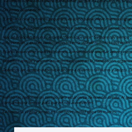
“La limpieza de la casa tendrá que esperar, porque los bebes crecen, se po
Otra muy buena dice:
“Limpiar la casa con niños pequeños, es como palear nieve mientras sigu
Es ahora que debemos dedicar tiempo y magnificar nuestro llamamiento de 
Hay una canción de una cantante chilena que dice:” Siempre hay tiempo”, s
niños crecen, y existen ciertos aspectos en la vida de nuestros hijos en los
Es ahora que como madres debemos aprovechar de enseñar valores eterno
Debemos apoyar y animar a nuestros esposos en la planificación, organizació
Debemos ser ejemplo de servicio sincero a nuestros familiares y amigos. 
Hermanas dediquemos tiempo para estar cerca de nuestra familia. Al igu
corrijámoslo a tiempo para que no nos atormenten.
La hermana Virginia Jensen en una oportunidad dijo a las madres: