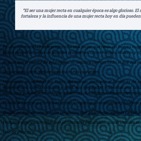
“El ser una mujer recta en cualquier época es algo glorioso. 
fortaleza y la influencia de una mujer recta hoy en día pueden v
En una oportunidad se le preguntó a una mujer que tenía un huerto magnífi
busco pequeñas señas de posibles problemas, como hierbas, insectos y con
Al igual que el huerto de esta mujer, se requiere tiempo, todo el que sea 
Un proverbio dice: mejores son los frutos que el oro.
Hermanas, en realidad los frutos del tiempo dedicado al beneficio de l
movimientos, como balbucea y grita, sus carcajadas y sonrisas por co
dedicadas y abnegadas al hogar serán más dulces que cualquier mermela
El dedicar tiempo a los hijos es el mejor regalo que nosotras les podamos 
Quizás en más de una ocasión tengamos que abandonar algunas tareas a fi
Encontré algunos consejos que jamás había escuchado, quizás ustedes sí.
Uno de ellos dice: