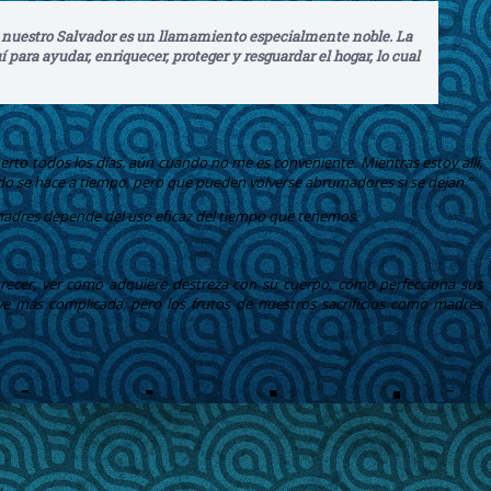
 de nuestro Salvador es un llamamiento especialmente noble. La
 para ayudar, enriquecer, proteger y resguardar el hogar, lo cual
erto todos los días, aún cuando no me es conveniente. Mientras estoy allí,
do se hace a tiempo, pero que pueden volverse abrumadores si se dejan.”
mo madres depende del uso eficaz del tiempo que tenemos.
 crecer, ver como adquiere destreza con su cuerpo, cómo perfecciona sus
e más complicada, pero los frutos de nuestros sacrificios como madres