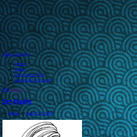
Skip to content
Home
Indice
Otros sitios SUD
Acerca de Cumorah
RSS
Gallery
Ser Madre
By
admin
on
mayo 31, 2009