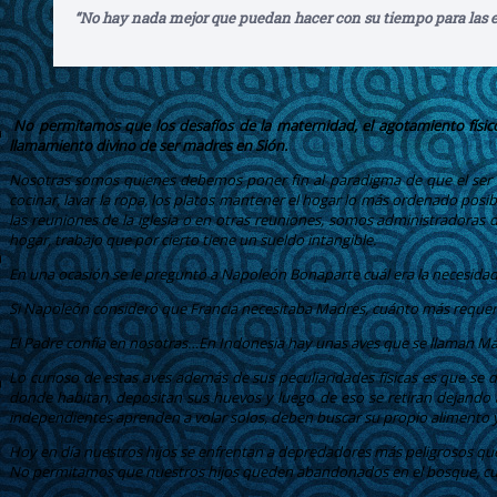
“No hay nada mejor que puedan hacer con su tiempo para las e
No permitamos que los desafíos de la maternidad, el agotamiento físi
llamamiento divino de ser madres en Sión.
Nosotras somos quienes debemos poner fin al paradigma de que el ser mad
cocinar, lavar la ropa, los platos mantener el hogar lo más ordenado pos
las reuniones de la iglesia o en otras reuniones, somos administradoras 
hogar, trabajo que por cierto tiene un sueldo intangible.
En una ocasión se le preguntó a Napoleón Bonaparte cuál era la necesidad
Si Napoleón consideró que Francia necesitaba Madres, cuánto más requerir
El Padre confía en nosotras…En Indonesia hay unas aves que se llaman Mal
Lo curioso de estas aves además de sus peculiaridades físicas es que se
donde habitan, depositan sus huevos y luego de eso se retiran dejando a
independientes aprenden a volar solos, deben buscar su propio alimento 
Hoy en día nuestros hijos se enfrentan a depredadores más peligrosos que 
No permitamos que nuestros hijos queden abandonados en el bosque, cui