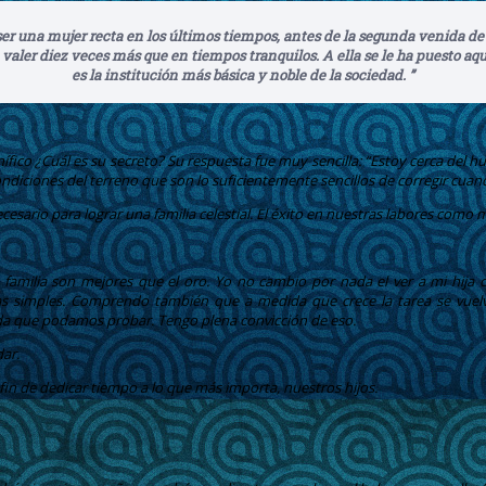
El ser una mujer recta en los últimos tiempos, antes de la segunda venida
aler diez veces más que en tiempos tranquilos. A ella se le ha puesto aquí
es la institución más básica y noble de la sociedad. ”
co ¿Cuál es su secreto? Su respuesta fue muy sencilla: “Estoy cerca del hu
diciones del terreno que son lo suficientemente sencillos de corregir cuan
necesario para lograr una familia celestial. El éxito en nuestras labores co
a familia son mejores que el oro. Yo no cambio por nada el ver a mi hija
sas simples. Comprendo también que a medida que crece la tarea se vuelv
da que podamos probar. Tengo plena convicción de eso.
dar.
n de dedicar tiempo a lo que más importa, nuestros hijos.