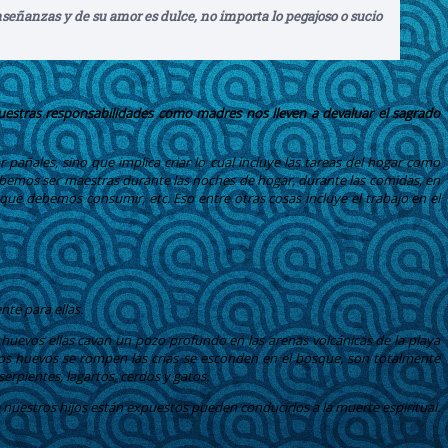
señanzas y de su amor es dulce, no importa lo pegajoso o sucio
uestras responsabilidades como madres nos lleven a devaluar el sagrado
añales, sino que implica criar lo cual incluye las tareas del hogar como
debemos ser maestras durante las noches de hogar, durante las comidas, en
que debemos consumir, etc. Eso entre otras cosas incluye el trabajo en el
nte para ellas.
huevos ellas cavan un pozo profundo en las arenas volcánicas de la playa
 los huevos se rompen las crías se esconden en el bosque, son totalmente
rpientes, lagartos, cerdos y gatos.
 nuestros hijos están expuestos pueden conducirlos a la muerte espiritual.