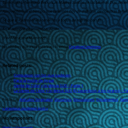
Como dijo la hermana Beck: “Las Madres Santos de los Últimos Días debemo
Aprovechemos el tiempo que tenemos hoy de disfrutar de nuestras familias,
Sé que el Padre anhela tenernos a todos de regreso con Él.
En el nombre de Jesucristo. Amén.
(Por Maria Jose Martinez)
No olviden que esto esta bajo licencia
CreativeCommons
Related posts:
Compasion con los que padecen
Para la noche de hogar
Gente de Color y la Iglesia SUD – Parte 1
La Gente de Color y la Iglesia SUD (El sacerdocio a los negros) – Pa
Posted in
Articulos Originales
,
Discursos
,
Discusiones
,
Documentos
,
fami
«
previous post
next post
»
No Responses
Write a Comment»