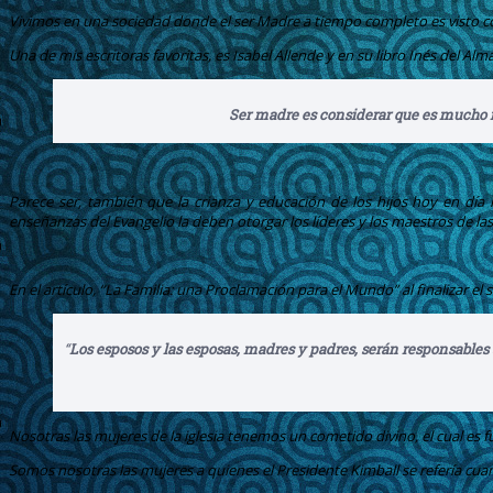
Vivimos en una sociedad donde el ser Madre a tiempo completo es visto co
Una de mis escritoras favoritas, es Isabel Allende y en su libro Inés del Al
Ser madre es considerar que es mucho m
Parece ser, también que la crianza y educación de los hijos hoy en día 
enseñanzas del Evangelio la deben otorgar los líderes y los maestros de las
En el artículo, “La Familia: una Proclamación para el Mundo” al finalizar el 
“
Los esposos y las esposas, madres y padres, serán responsables
Nosotras las mujeres de la iglesia tenemos un cometido divino, el cual es 
Somos nosotras las mujeres a quienes el Presidente Kimball se refería cua