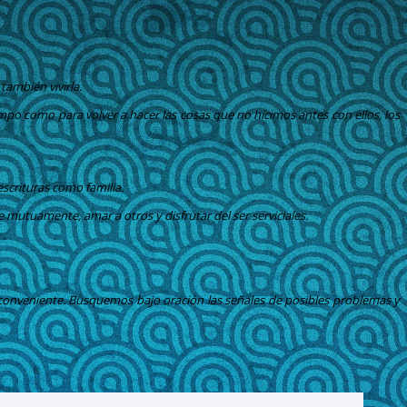
”
también vivirla.
mpo como para volver a hacer las cosas que no hicimos antes con ellos, los
escrituras como familia.
mutuamente, amar a otros y disfrutar del ser serviciales.
conveniente. Busquemos bajo oración las señales de posibles problemas y