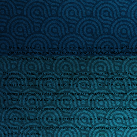
Desde niña soñé con casarme y ser madre, en mi época de las M.M.J.J. a
patrón lo mejor que pude. Casi como si hubiese sido planificado me c
noticia de que estaba embarazada, sentí que estallaría de felicidad, m
Una vez nacida Rafaela, en casa ya, comprendí que no se trataba sólo d
ínfima parte la grandeza de Dios, y pesaba sobre mí la responsabilidad
perfecto vuelva a la presencia del Padre? ¿Cómo yo con todas mis imperfecc
Durante las siguientes dos semanas mis inseguridades permanecían, de pr
qué hacer… Desde ese día siempre he sabido exactamente qué ocurre con 
El Presidente Hinckley en un discurso a la sociedad de Socorro dio el siguie
“Levántense, hijas de Sión, acepten el gran reto que tienen ante ustedes”
Con esas palabras el Presidente nos pide que nosotras las mujeres de
mujeres de convenio.