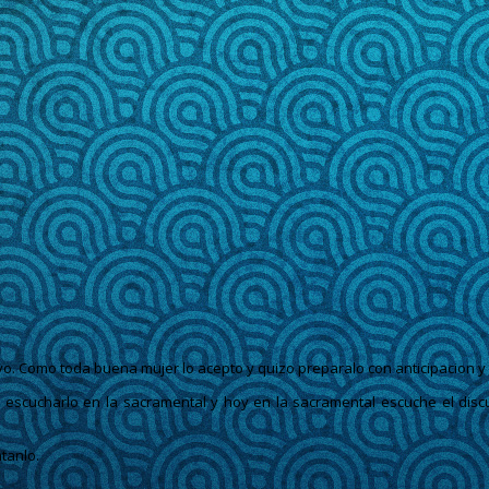
o. Como toda buena mujer lo acepto y quizo preparalo con anticipacion y t
a escucharlo en la sacramental y hoy en la sacramental escuche el dis
ntanlo.