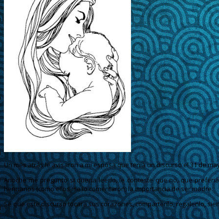
Un mes atrás le avisaron a mi esposa que tenia un discurso el 31 de may
Anoche me pregunto si queria leerlo, le conteste que no, que preferi
hermanos (como ellos me lo comentaron) la importancia de ser madre.
Se que este discurso tocara sus corazones, compartenlo, regalenlo, sie